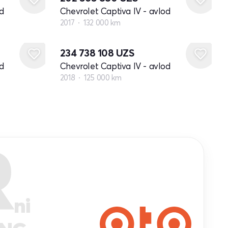
d
Chevrolet Captiva IV - avlod
2017
132 000 km
234 738 108
UZS
d
Chevrolet Captiva IV - avlod
2018
125 000 km
R
ni