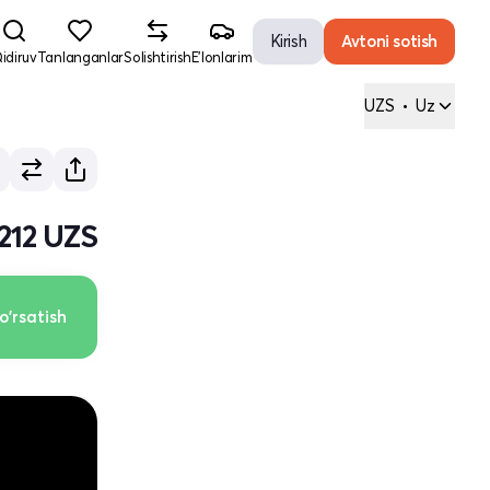
Kirish
Avtoni sotish
idiruv
Tanlanganlar
Solishtirish
E'lonlarim
UZS
•
Uz
 212 UZS
o'rsatish