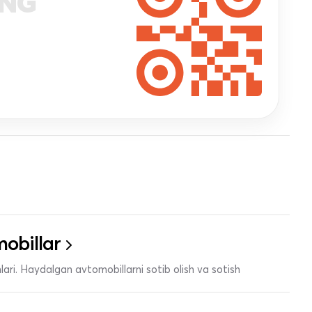
ANG
obillar
ari. Haydalgan avtomobillarni sotib olish va sotish