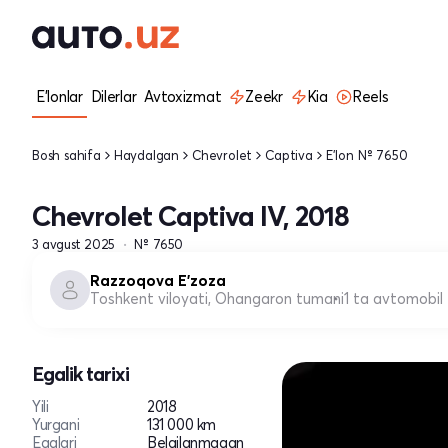
E'lonlar
Dilerlar
Avtoxizmat
Zeekr
Kia
Reels
Bosh sahifa
Haydalgan
Chevrolet
Captiva
E'lon № 7650
Chevrolet Captiva IV, 2018
3 avgust 2025
№ 7650
Razzoqova E'zoza
Toshkent viloyati, Ohangaron tumani
1 ta avtomobil
Egalik tarixi
Yili
2018
Yurgani
131 000 km
Egalari
Belgilanmagan