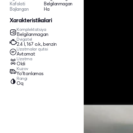
Kafolati
Belgilanmagan
Bojlangan
Ha
Xarakteristikalari
Komplektatsiya
Belgilanmagan
Dvigatel
2.4 l, 167 o.k., benzin
Uzatmalar qutisi
Avtomat
Uzatma
Oldi
Kuzov
Yo‘ltanlamas
Rangi
Oq