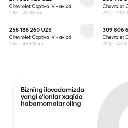
Chevrolet Captiva IV - avlod
Chevrolet C
2018
26 000 km
2017
138 0
256 186 260
UZS
309 806 
Chevrolet Captiva IV - avlod
Chevrolet C
2018
49 900 km
2018
41 00
Bizning ilovadamizda
yangi e'lonlar xaqida
habarnomalar oling