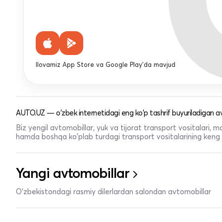
Ilovamiz App Store va Google Play'da mavjud
AUTO.UZ — o'zbek internetidagi eng ko'p tashrif buyuriladigan av
Biz yengil avtomobillar, yuk va tijorat transport vositalari,
hamda boshqa ko'plab turdagi transport vositalarining keng t
Yangi avtomobillar
O'zbekistondagi rasmiy dilerlardan salondan avtomobillar