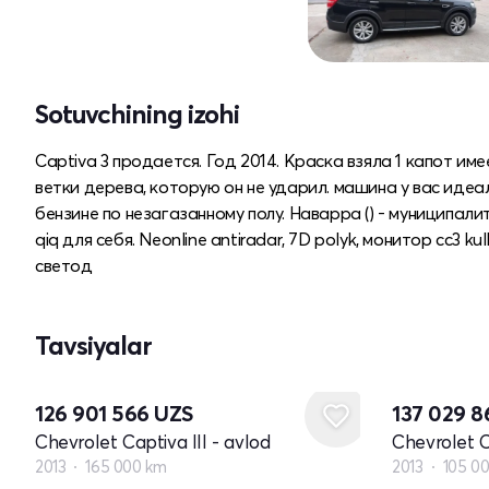
Sotuvchining izohi
Captiva 3 продается. Год 2014. Краска взяла 1 капот и
ветки дерева, которую он не ударил. машина у вас идеал
бензине по незагазанному полу. Наварра () - муниципал
qiq для себя. Neonline antiradar, 7D polyk, монитор cc3 k
светод
Tavsiyalar
126 901 566
UZS
137 029 
Chevrolet Captiva III - avlod
Chevrolet C
2013
165 000 km
2013
105 0