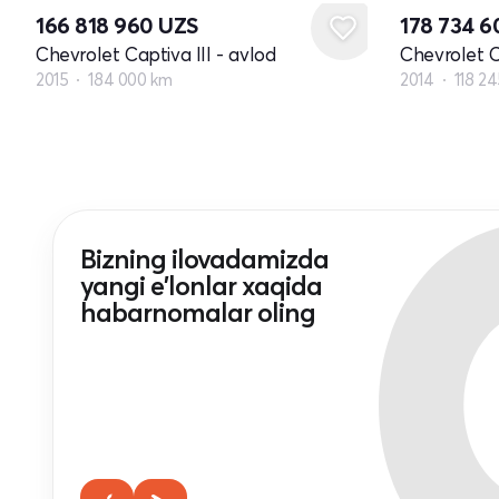
166 818 960
UZS
178 734 
Chevrolet Captiva III - avlod
Chevrolet C
2015
184 000 km
2014
118 2
Bizning ilovadamizda
yangi e'lonlar xaqida
habarnomalar oling