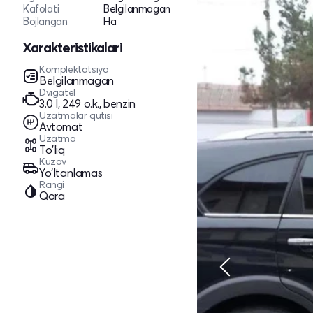
Kafolati
Belgilanmagan
Bojlangan
Ha
Xarakteristikalari
Komplektatsiya
Belgilanmagan
Dvigatel
3.0 l, 249 o.k., benzin
Uzatmalar qutisi
Avtomat
Uzatma
To'liq
Kuzov
Yo‘ltanlamas
Rangi
Qora