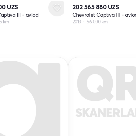
600
UZS
202 565 880
UZS
aptiva III - avlod
Chevrolet Captiva III - avlo
45 km
2013
56 000 km
Q
SKANERL