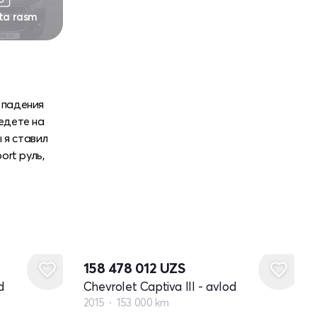
 ta rasm
а падения
 едете на
 я ставил
ort руль,
158 478 012
UZS
d
Chevrolet Captiva III - avlod
2015
153 000 km