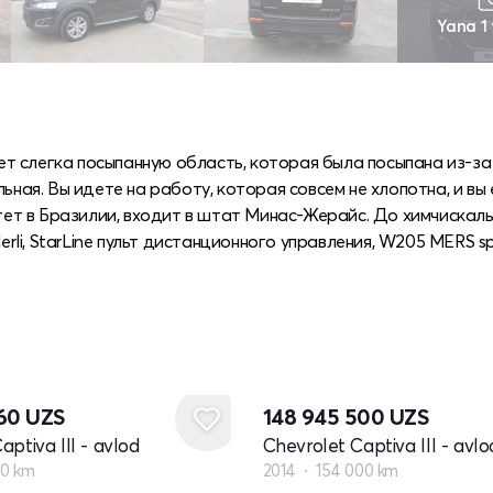
Yana 1
меет слегка посыпанную область, которая была посыпана из-з
ьная. Вы идете на работу, которая совсем не хлопотна, и вы
итет в Бразилии, входит в штат Минас-Жерайс. До химчискалы
ullerli, StarLine пульт дистанционного управления, W205 MERS sp
860
UZS
148 945 500
UZS
aptiva III - avlod
Chevrolet Captiva III - avlo
00 km
2014
154 000 km