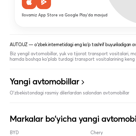
Ilovamiz App Store va Google Play'da mavjud
AUTO.UZ — o'zbek internetidagi eng ko'p tashrif buyuriladigan av
Biz yengil avtomobillar, yuk va tijorat transport vositalari,
hamda boshqa ko'plab turdagi transport vositalarining keng t
Yangi avtomobillar
O'zbekistondagi rasmiy dilerlardan salondan avtomobillar
Markalar bo'yicha yangi avtomobi
BYD
Chery