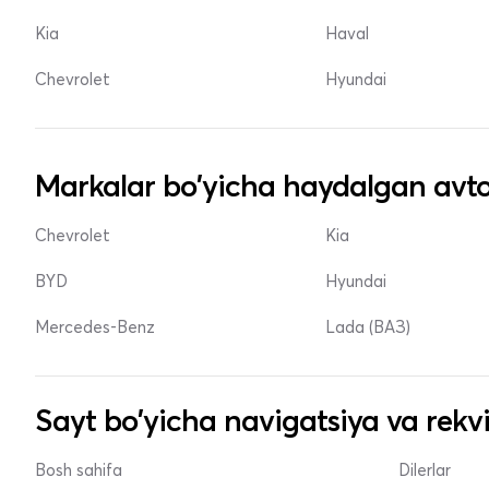
Kia
Haval
Chevrolet
Hyundai
Markalar bo'yicha haydalgan avto
Chevrolet
Kia
BYD
Hyundai
Mercedes-Benz
Lada (ВАЗ)
Sayt bo'yicha navigatsiya va rekvi
Bosh sahifa
Dilerlar