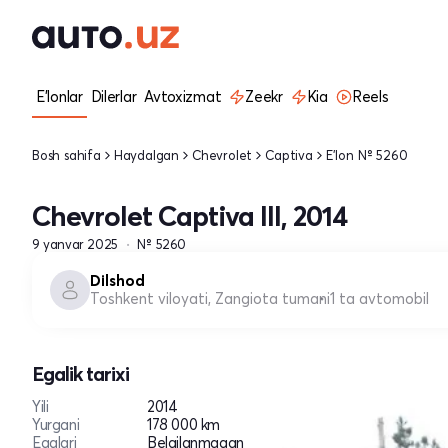
E'lonlar
Dilerlar
Avtoxizmat
Zeekr
Kia
Reels
Bosh sahifa
Haydalgan
Chevrolet
Captiva
E'lon № 5260
Chevrolet Captiva III, 2014
9 yanvar 2025
№ 5260
Dilshod
Toshkent viloyati, Zangiota tumani
1 ta avtomobil
Egalik tarixi
Yili
2014
Yurgani
178 000 km
Egalari
Belgilanmagan