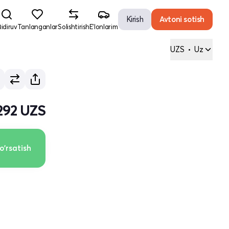
Kirish
Avtoni sotish
idiruv
Tanlanganlar
Solishtirish
E'lonlarim
UZS
•
Uz
292 UZS
o'rsatish