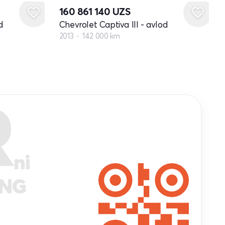
160 861 140
UZS
d
Chevrolet Captiva III - avlod
2013
142 000 km
R
ni
ANG