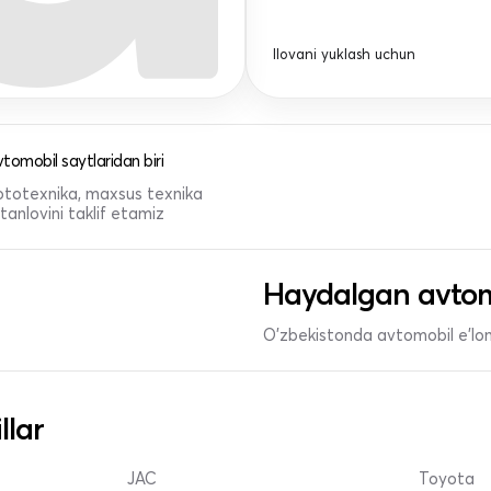
Ilovani yuklash uchun
tomobil saytlaridan biri
 mototexnika, maxsus texnika
anlovini taklif etamiz
Haydalgan avtom
O'zbekistonda avtomobil e’lonl
llar
JAC
Toyota