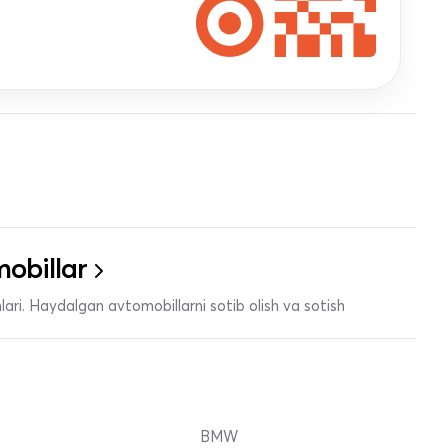
obillar
ari. Haydalgan avtomobillarni sotib olish va sotish
BMW