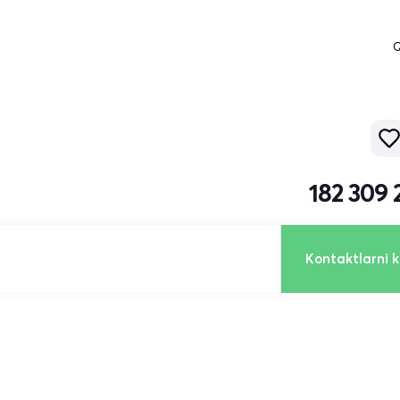
Q
182 309 
Kontaktlarni k