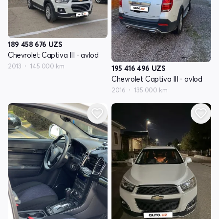
189 458 676
UZS
Chevrolet Captiva III - avlod
2013
145 000 km
195 416 496
UZS
Chevrolet Captiva III - avlod
2016
135 000 km