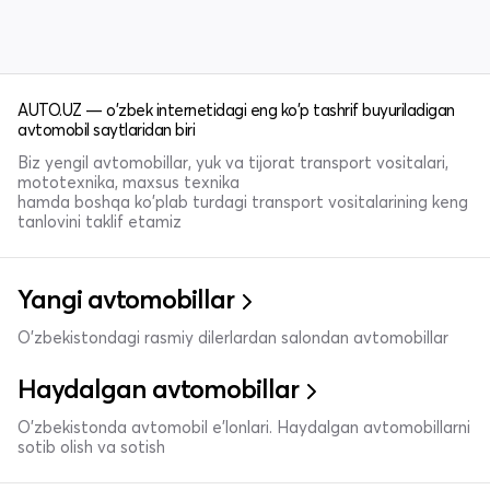
AUTO.UZ — o'zbek internetidagi eng ko'p tashrif buyuriladigan
avtomobil saytlaridan biri
Biz yengil avtomobillar, yuk va tijorat transport vositalari,
mototexnika, maxsus texnika
hamda boshqa ko'plab turdagi transport vositalarining keng
tanlovini taklif etamiz
Yangi avtomobillar
O'zbekistondagi rasmiy dilerlardan salondan avtomobillar
Haydalgan avtomobillar
O'zbekistonda avtomobil e’lonlari. Haydalgan avtomobillarni
sotib olish va sotish