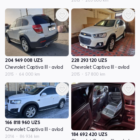
204 949 008
UZS
228 293 120
UZS
Chevrolet Captiva III - avlod
Chevrolet Captiva III - avlod
2015
64 000 km
2015
57 800 km
166 818 960
UZS
Chevrolet Captiva III - avlod
184 692 420
UZS
2014
86 934 km