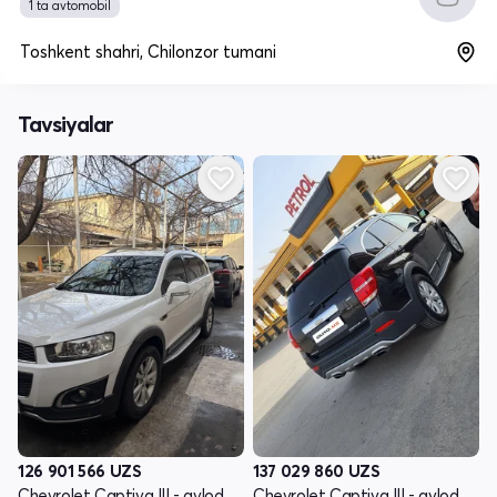
1 ta avtomobil
Toshkent shahri, Chilonzor tumani
Tavsiyalar
126 901 566
UZS
137 029 860
UZS
Chevrolet Captiva III - avlod
Chevrolet Captiva III - avlod