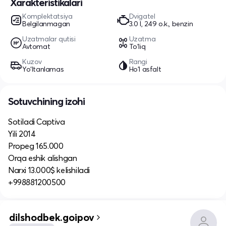
Xarakteristikalari
Komplektatsiya
Dvigatel
Belgilanmagan
3.0 l, 249 o.k., benzin
Uzatmalar qutisi
Uzatma
Avtomat
To'liq
Kuzov
Rangi
Yo‘ltanlamas
Ho'l asfalt
Sotuvchining izohi
Sotiladi Captiva
Yili 2014
Propeg 165.000
Orqa eshik alishgan
Narxi 13.000$ kelishiladi
+998881200500
dilshodbek.goipov