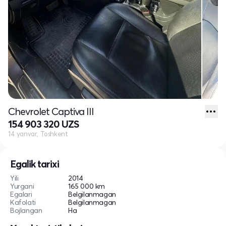
Chevrolet Captiva III
154 903 320 UZS
14 yanvar, Toshkent
Egalik tarixi
Yili
2014
Yurgani
165 000 km
Egalari
Belgilanmagan
Kafolati
Belgilanmagan
Bojlangan
Ha