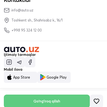
info@auto.uz
Toshkent sh., Shahrisabz k., 16/1
+998 95 324 12 00
Ijtimoiy tarmoqlar
Mobil ilova
App Store
Google Play
Qo'ng'iroq qilish
© «MALUMOTNOMA» MChJ 2023–2026