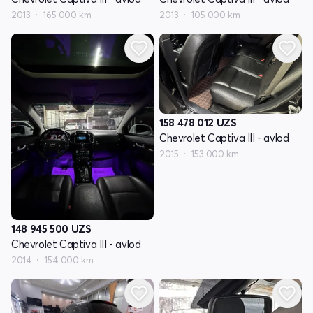
2013
165 000 km
2013
105 000 km
158 478 012
UZS
Chevrolet Captiva III - avlod
2015
153 000 km
148 945 500
UZS
Chevrolet Captiva III - avlod
2014
154 000 km