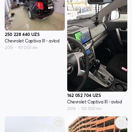
250 228 440
UZS
Chevrolet Captiva III - avlod
2015
90 000 km
162 052 704
UZS
Chevrolet Captiva III - avlod
2014
125 000 km