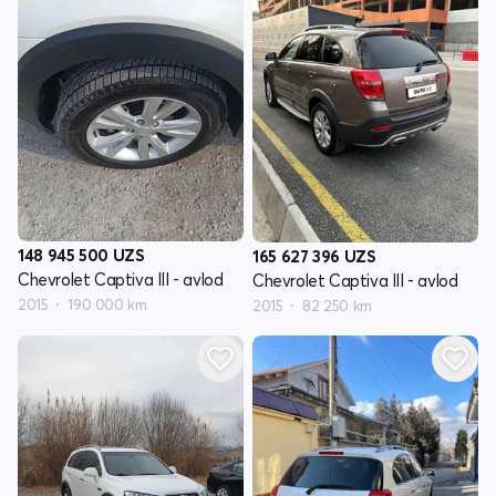
148 945 500
UZS
165 627 396
UZS
Chevrolet Captiva III - avlod
Chevrolet Captiva III - avlod
2015
190 000 km
2015
82 250 km