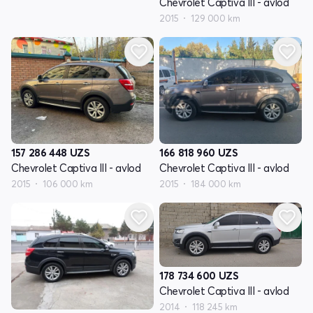
Chevrolet Captiva III - avlod
2015
129 000 km
157 286 448
UZS
166 818 960
UZS
Chevrolet Captiva III - avlod
Chevrolet Captiva III - avlod
2015
106 000 km
2015
184 000 km
178 734 600
UZS
Chevrolet Captiva III - avlod
2014
118 245 km