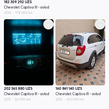
182 309 292
UZS
Chevrolet Captiva III - avlod
2014
178 000 km
202 565 880
UZS
160 861 140
UZS
Chevrolet Captiva III - avlod
Chevrolet Captiva III - avlod
2013
56 000 km
2013
142 000 km