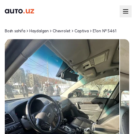
Bosh sahifa
Haydalgan
Chevrolet
Captiva
E'lon № 5461