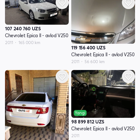
107 240 760
UZS
Chevrolet Epica II - avlod V250
2011
165 000 km
119 156 400
UZS
Chevrolet Epica II - avlod V250
2011
56 600 km
Yangi
98 899 812
UZS
Chevrolet Epica II - avlod V250
2011