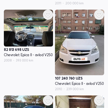
2011
200 000 km
82 813 698
UZS
Chevrolet Epica II - avlod V250
2008
393 000 km
107 240 760
UZS
Chevrolet Epica II - avlod V250
2010
239 000 km