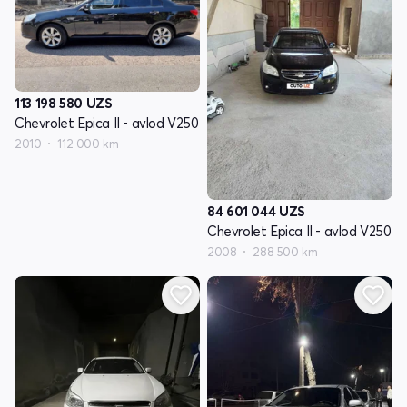
113 198 580
UZS
Chevrolet Epica II - avlod V250
2010
112 000 km
84 601 044
UZS
Chevrolet Epica II - avlod V250
2008
288 500 km