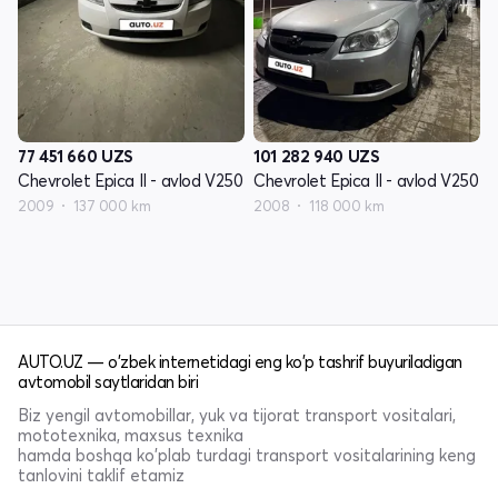
77 451 660
UZS
101 282 940
UZS
Chevrolet Epica II - avlod V250
Chevrolet Epica II - avlod V250
2009
137 000 km
2008
118 000 km
AUTO.UZ — o'zbek internetidagi eng ko'p tashrif buyuriladigan
avtomobil saytlaridan biri
Biz yengil avtomobillar, yuk va tijorat transport vositalari,
mototexnika, maxsus texnika
hamda boshqa ko'plab turdagi transport vositalarining keng
tanlovini taklif etamiz