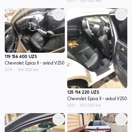
2011
330 000 km
119 156 400
UZS
Chevrolet Epica II - avlod V250
2011
146 000 km
125 114 220
UZS
Chevrolet Epica II - avlod V250
2011
102 000 km