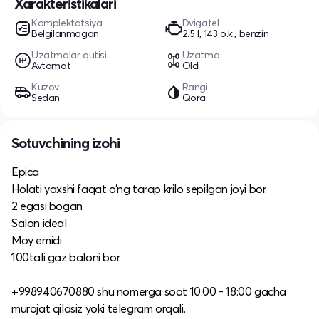
Xarakteristikalari
Komplektatsiya
Dvigatel
Belgilanmagan
2.5 l, 143 o.k., benzin
Uzatmalar qutisi
Uzatma
Avtomat
Oldi
Kuzov
Rangi
Sedan
Qora
Sotuvchining izohi
Epica
Holati yaxshi faqat o’ng tarap krilo sepilgan joyi bor.
2 egasi bogan
Salon ideal
Moy emidi
100tali gaz baloni bor.
+998940670880 shu nomerga soat 10:00 - 18:00 gacha
murojat qilasiz yoki telegram orqali.