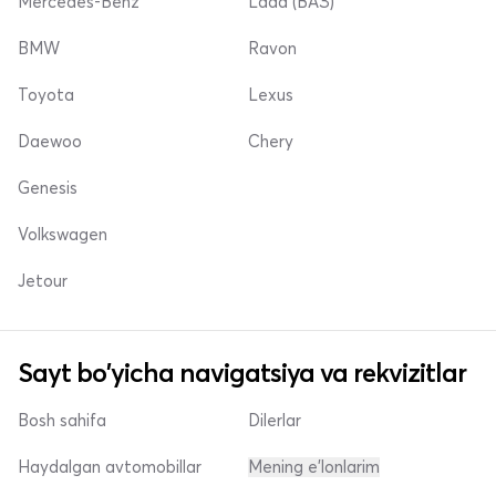
Mercedes-Benz
Lada (ВАЗ)
BMW
Ravon
Toyota
Lexus
Daewoo
Chery
Genesis
Volkswagen
Jetour
Sayt bo'yicha navigatsiya va rekvizitlar
Bosh sahifa
Dilerlar
Haydalgan avtomobillar
Mening e'lonlarim