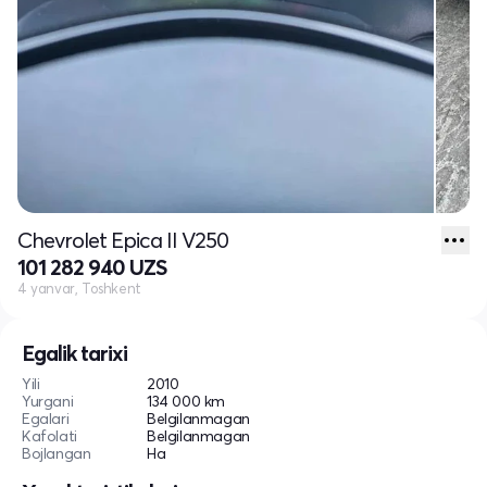
Chevrolet Epica II V250
101 282 940 UZS
4 yanvar, Toshkent
Egalik tarixi
Yili
2010
Yurgani
134 000 km
Egalari
Belgilanmagan
Kafolati
Belgilanmagan
Bojlangan
Ha