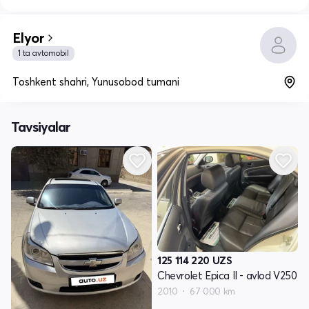
Elyor
1 ta avtomobil
Toshkent shahri, Yunusobod tumani
Tavsiyalar
125 114 220
UZS
Chevrolet Epica II - avlod V250
2010
67 000 km