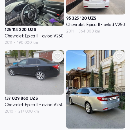
95 325 120
UZS
Chevrolet Epica II - avlod V250
125 114 220
UZS
2011
364 000 km
Chevrolet Epica II - avlod V250
2011
190 000 km
137 029 860
UZS
Chevrolet Epica II - avlod V250
2010
217 000 km