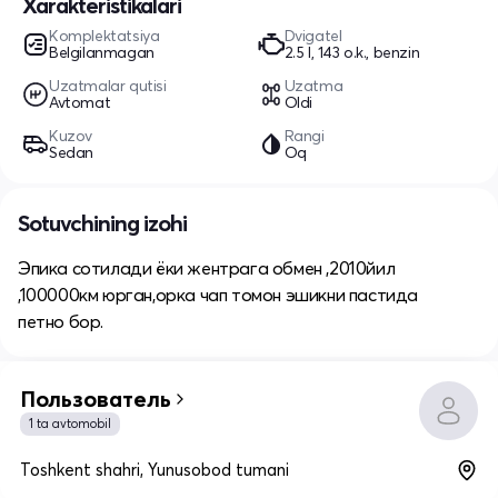
Xarakteristikalari
Komplektatsiya
Dvigatel
Belgilanmagan
2.5 l, 143 o.k., benzin
Uzatmalar qutisi
Uzatma
Avtomat
Oldi
Kuzov
Rangi
Sedan
Oq
Sotuvchining izohi
Эпика сотилади ёки жентрага обмен ,2010йил
,100000км юрган,орка чап томон эшикни пастида
петно бор.
Пользователь
1 ta avtomobil
Toshkent shahri, Yunusobod tumani