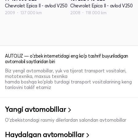
Chevrolet Epica II - avlod V250
Chevrolet Epica II - avlod V250
2009
137 000 km
2008
118 000 km
AUTO.UZ — o'zbek internetidagi eng ko'p tashrif buyuriladigan
avtomobil saytlaridan biri
Biz yengil avtomobillar, yuk va tijorat transport vositalari,
mototexnika, maxsus texnika
hamda boshqa ko'plab turdagi transport vositalarining keng
tanlovini taklif etamiz
Yangi avtomobillar
O'zbekistondagi rasmiy dilerlardan salondan avtomobillar
Haydalgan avtomobillar