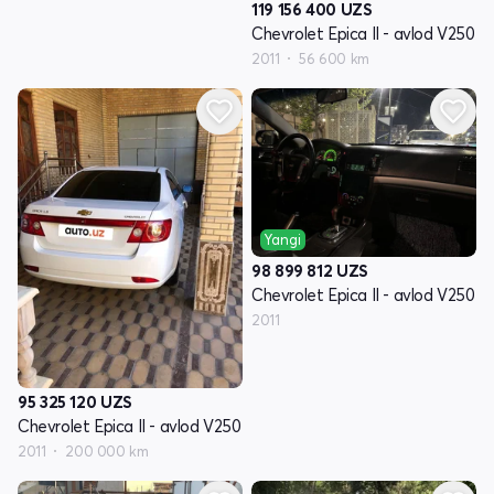
119 156 400
UZS
Chevrolet Epica II - avlod V250
2011
56 600 km
Yangi
98 899 812
UZS
Chevrolet Epica II - avlod V250
2011
95 325 120
UZS
Chevrolet Epica II - avlod V250
2011
200 000 km