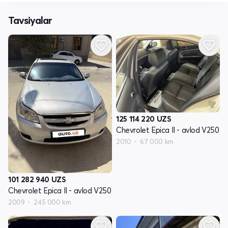
Tavsiyalar
125 114 220
UZS
Chevrolet Epica II - avlod V250
2010
67 000 km
101 282 940
UZS
Chevrolet Epica II - avlod V250
2009
245 000 km