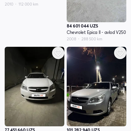
2010
112 000 km
84 601 044
UZS
Chevrolet Epica II - avlod V250
2008
288 500 km
77 451 660
UZS
101 282 940
UZS