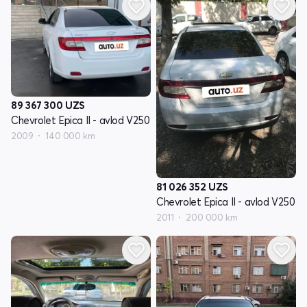
89 367 300
UZS
Chevrolet Epica II - avlod V250
2009
140 000 km
81 026 352
UZS
Chevrolet Epica II - avlod V250
2011
200 000 km