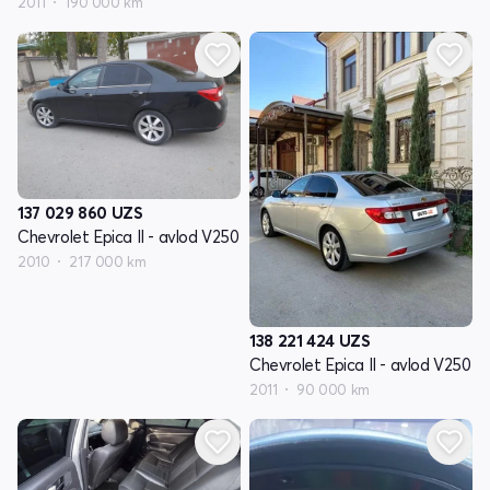
2011
190 000 km
137 029 860
UZS
Chevrolet Epica II - avlod V250
2010
217 000 km
138 221 424
UZS
Chevrolet Epica II - avlod V250
2011
90 000 km