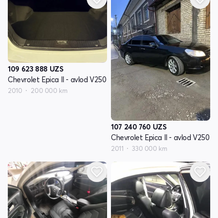
109 623 888
UZS
Chevrolet Epica II - avlod V250
2010
200 000 km
107 240 760
UZS
Chevrolet Epica II - avlod V250
2011
330 000 km