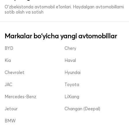
O'zbekistonda avtomobil e’lonlari. Haydalgan avtomobillarni
sotib olish va sotish
Markalar bo'yicha yangi avtomobillar
BYD
Chery
Kia
Haval
Chevrolet
Hyundai
JAC
Toyota
Mercedes-Benz
LiXiang
Jetour
Changan (Deepal)
BMW