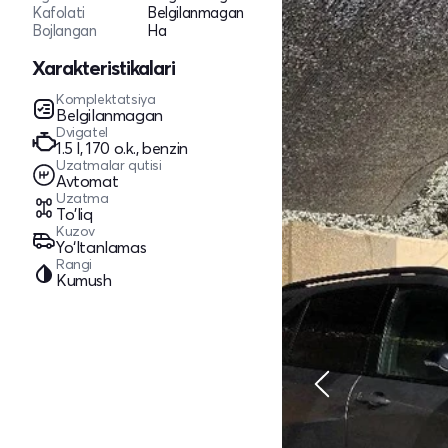
Kafolati
Belgilanmagan
Bojlangan
Ha
Xarakteristikalari
Komplektatsiya
Belgilanmagan
Dvigatel
1.5 l, 170 o.k., benzin
Uzatmalar qutisi
Avtomat
Uzatma
To'liq
Kuzov
Yo‘ltanlamas
Rangi
Kumush