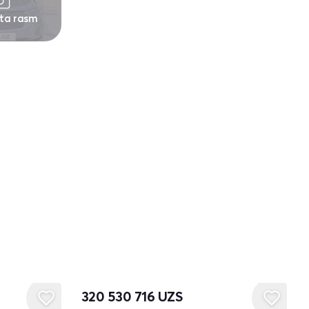
 ta rasm
320 530 716
UZS