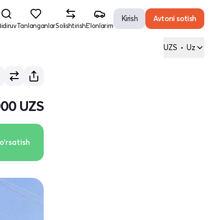
Kirish
Avtoni sotish
idiruv
Tanlanganlar
Solishtirish
E'lonlarim
UZS
•
Uz
000 UZS
o'rsatish