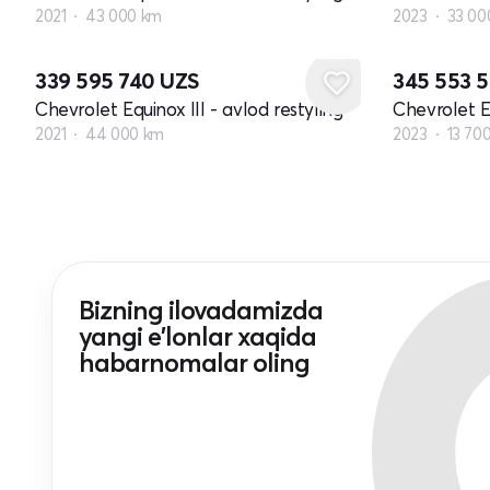
2021
43 000 km
2023
33 00
339 595 740
UZS
345 553 
Chevrolet Equinox III - avlod restyling
Chevrolet Eq
2021
44 000 km
2023
13 70
Bizning ilovadamizda
yangi e'lonlar xaqida
habarnomalar oling