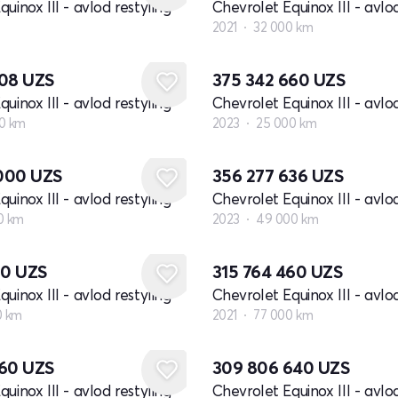
uinox III - avlod restyling
Chevrolet Equinox III - avlod
2021
32 000 km
208
UZS
375 342 660
UZS
uinox III - avlod restyling
Chevrolet Equinox III - avlod
0 km
2023
25 000 km
 000
UZS
356 277 636
UZS
uinox III - avlod restyling
Chevrolet Equinox III - avlod
0 km
2023
49 000 km
20
UZS
315 764 460
UZS
uinox III - avlod restyling
Chevrolet Equinox III - avlod
0 km
2021
77 000 km
660
UZS
309 806 640
UZS
uinox III - avlod restyling
Chevrolet Equinox III - avlod