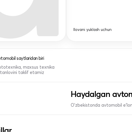
Ilovani yuklash uchun
tomobil saytlaridan biri
 mototexnika, maxsus texnika
anlovini taklif etamiz
Haydalgan avtom
O'zbekistonda avtomobil e’lonl
llar