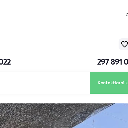
Q
2022
297 891 
Kontaktlarni k