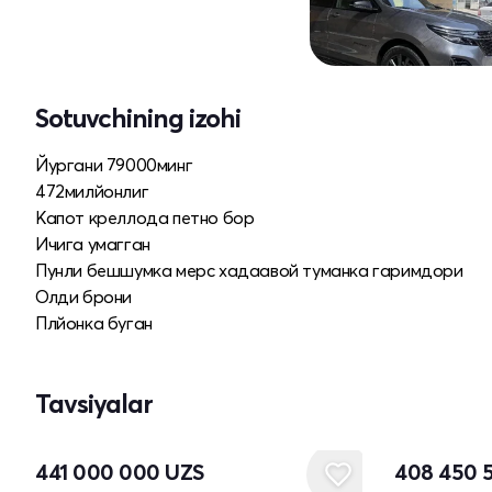
Sotuvchining izohi
Йургани 79000минг
472милйонлиг
Капот креллода петно бор
Ичига умагган
Пунли бешшумка мерс хадаавой туманка гаримдори
Олди брони
Плйонка буган
Tavsiyalar
Yangi
Yangi
441 000 000
UZS
408 450 