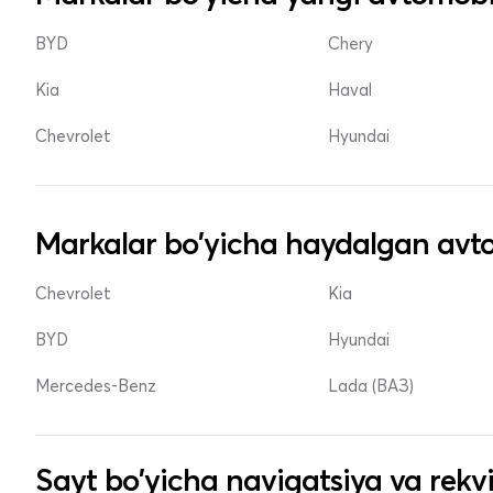
BYD
Chery
Kia
Haval
Chevrolet
Hyundai
Markalar bo'yicha haydalgan avto
Chevrolet
Kia
BYD
Hyundai
Mercedes-Benz
Lada (ВАЗ)
Sayt bo'yicha navigatsiya va rekvi