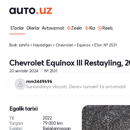
E'lonlar
Dilerlar
Avtoxizmat
Zeekr
Kia
Reels
Bosh sahifa
Haydalgan
Chevrolet
Equinox
E'lon № 2531
Chevrolet Equinox III Restayling, 
20 sentabr 2024
№ 2531
mm3449696
Surxondaryo viloyati, Denov tumani
1 ta avtomobil
Egalik tarixi
Yili
2022
Yurgani
79 000 km
Egalari
Belgilanmagan