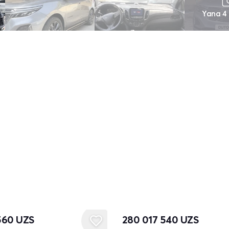
Yana 4
560
UZS
280 017 540
UZS