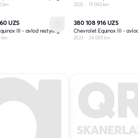
0 km
2022
19 000 km
560
UZS
380 108 916
UZS
uinox III - avlod restyling
Chevrolet Equinox III - avlod
0 km
2023
24 000 km
Q
SKANERL