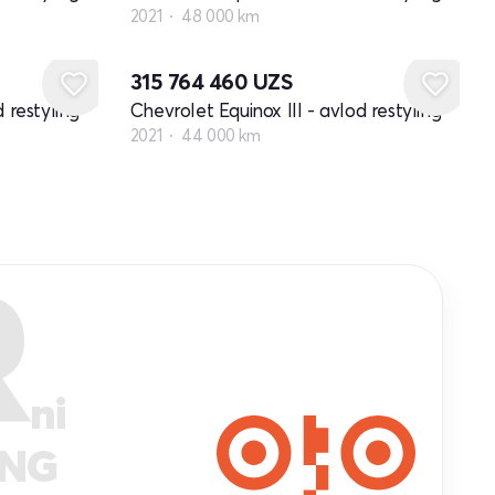
2021
48 000 km
315 764 460
UZS
 restyling
Chevrolet Equinox III - avlod restyling
2021
44 000 km
R
ni
ANG