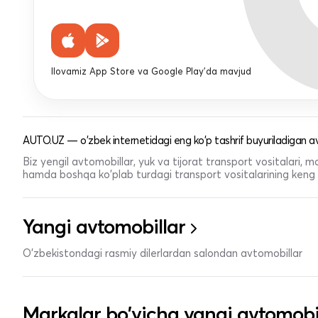
Ilovamiz App Store va Google Play'da mavjud
AUTO.UZ — o'zbek internetidagi eng ko'p tashrif buyuriladigan av
Biz yengil avtomobillar, yuk va tijorat transport vositalari,
hamda boshqa ko'plab turdagi transport vositalarining keng t
Yangi avtomobillar
O'zbekistondagi rasmiy dilerlardan salondan avtomobillar
Markalar bo'yicha yangi avtomobi