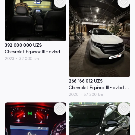
392 000 000
UZS
Chevrolet Equinox III - avlod restyling
2023
32 000 km
266 166 012
UZS
Chevrolet Equinox III - avlod restyling
2020
57 200 km