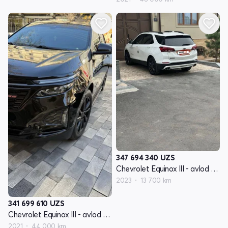
347 694 340
UZS
Chevrolet Equinox III - avlod restyling
2023
13 700 km
341 699 610
UZS
Chevrolet Equinox III - avlod restyling
2021
44 000 km