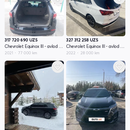
317 720 690
UZS
327 312 258
UZS
Chevrolet Equinox III - avlod restyling
Chevrolet Equinox III - avlod restyling
2021
77 000 km
2022
28 000 km