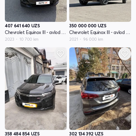
407 641 640
UZS
350 000 000
UZS
Chevrolet Equinox III - avlod restyling
Chevrolet Equinox III - avlod restyling
2023
10 700 km
2021
96 000 km
358 484 854
UZS
302 134 392
UZS