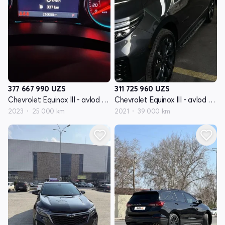
377 667 990
UZS
311 725 960
UZS
Chevrolet Equinox III - avlod restyling
Chevrolet Equinox III - avlod restyling
2023
25 000 km
2021
39 000 km