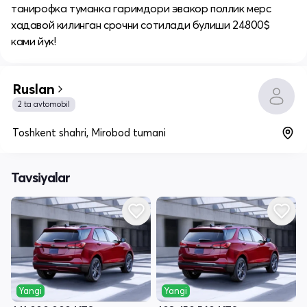
танирофка туманка гаримдори эвакор поллик мерс
хадавой килинган срочни сотилади булиши 24800$
ками йук!
Ruslan
2 ta avtomobil
Toshkent shahri, Mirobod tumani
Tavsiyalar
Yangi
Yangi