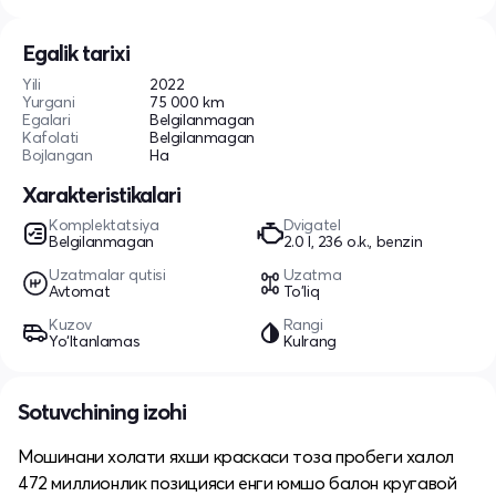
Egalik tarixi
Yili
2022
Yurgani
75 000 km
Egalari
Belgilanmagan
Kafolati
Belgilanmagan
Bojlangan
Ha
Xarakteristikalari
Komplektatsiya
Dvigatel
Belgilanmagan
2.0 l, 236 o.k., benzin
Uzatmalar qutisi
Uzatma
Avtomat
To'liq
Kuzov
Rangi
Yo‘ltanlamas
Kulrang
Sotuvchining izohi
Мошинани холати яхши краскаси тоза пробеги халол
472 миллионлик позицияси енги юмшо балон кругавой