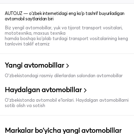
AUTO.UZ — o'zbek internetidagi eng ko'p tashrif buyuriladigan
avtomobil saytlaridan biri
Biz yengil avtomobillar, yuk va tijorat transport vositalari,
mototexnika, maxsus texnika
hamda boshqa ko'plab turdagi transport vositalarining keng
tanlovini taklif etamiz
Yangi avtomobillar
O'zbekistondagi rasmiy dilerlardan salondan avtomobillar
Haydalgan avtomobillar
O'zbekistonda avtomobil e’lonlari. Haydalgan avtomobillarni
sotib olish va sotish
Markalar bo'yicha yangi avtomobillar