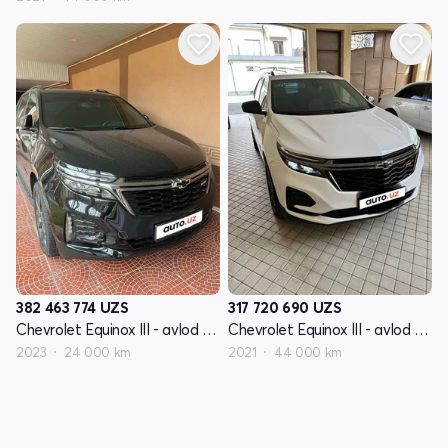
382 463 774
UZS
317 720 690
UZS
Chevrolet Equinox III - avlod restyling
Chevrolet Equinox III - avlod restyling
2023
24 000 km
2021
44 000 km