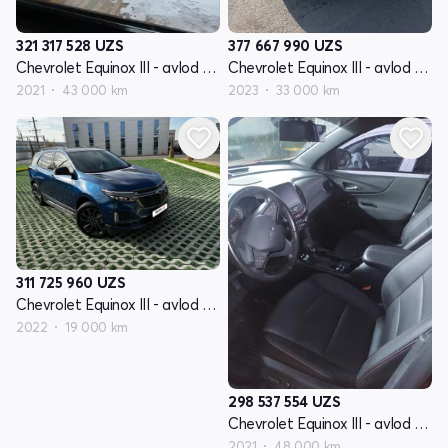
321 317 528
UZS
377 667 990
UZS
Chevrolet Equinox III - avlod restyling
Chevrolet Equinox III - avlod restyling
2021
43 000 km
2023
33 000 km
311 725 960
UZS
Chevrolet Equinox III - avlod restyling
2022
19 000 km
298 537 554
UZS
Chevrolet Equinox III - avlod restyling
2021
48 000 km