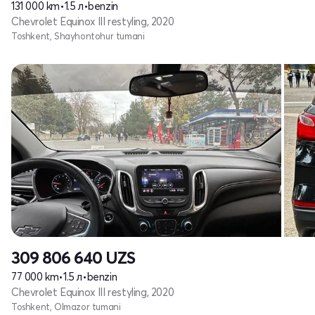
131 000 km
•
1.5 л
•
benzin
Chevrolet Equinox III restyling, 2020
Toshkent, Shayhontohur tumani
309 806 640
UZS
77 000 km
•
1.5 л
•
benzin
Chevrolet Equinox III restyling, 2020
Toshkent, Olmazor tumani