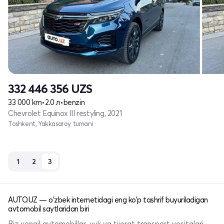
332 446 356
UZS
33 000 km
•
2.0 л
•
benzin
Chevrolet Equinox III restyling, 2021
Toshkent, Yakkasaroy tumani
1
2
3
AUTO.UZ — o'zbek internetidagi eng ko'p tashrif buyuriladigan
avtomobil saytlaridan biri
Biz yengil avtomobillar, yuk va tijorat transport vositalari,