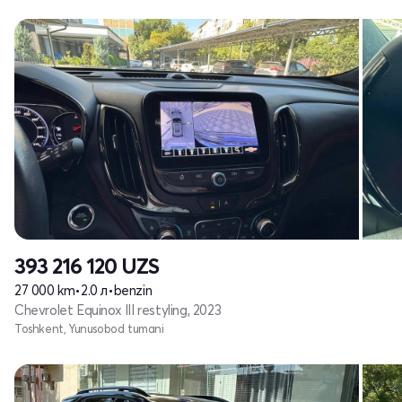
393 216 120
UZS
27 000 km
•
2.0 л
•
benzin
Chevrolet Equinox III restyling, 2023
Toshkent, Yunusobod tumani