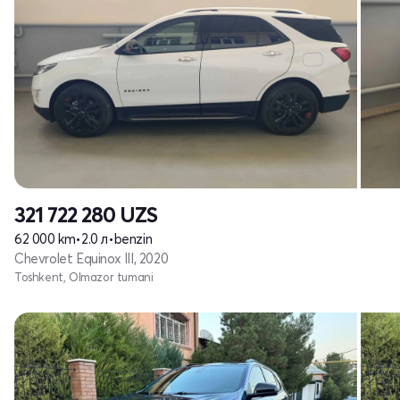
321 722 280
UZS
62 000 km
•
2.0 л
•
benzin
Chevrolet Equinox III, 2020
Toshkent, Olmazor tumani