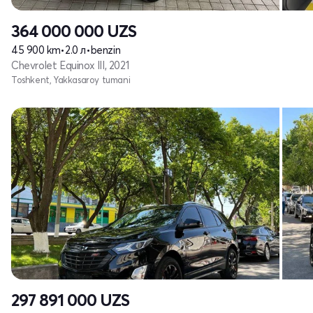
364 000 000
UZS
45 900 km
•
2.0 л
•
benzin
Chevrolet Equinox III, 2021
Toshkent, Yakkasaroy tumani
297 891 000
UZS