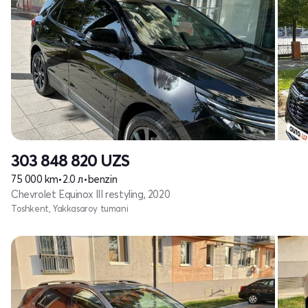
303 848 820
UZS
75 000 km
•
2.0 л
•
benzin
Chevrolet Equinox III restyling, 2020
Toshkent, Yakkasaroy tumani