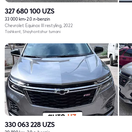
327 680 100
UZS
33 000 km
•
2.0 л
•
benzin
Chevrolet Equinox III restyling, 2022
Toshkent, Shayhontohur tumani
330 063 228
UZS