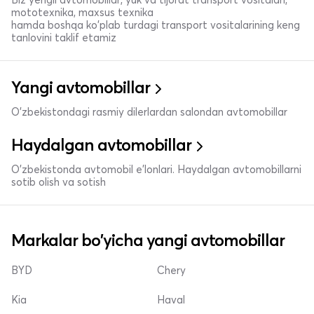
mototexnika, maxsus texnika
hamda boshqa ko'plab turdagi transport vositalarining keng
tanlovini taklif etamiz
Yangi avtomobillar
O'zbekistondagi rasmiy dilerlardan salondan avtomobillar
Haydalgan avtomobillar
O'zbekistonda avtomobil e’lonlari. Haydalgan avtomobillarni
sotib olish va sotish
Markalar bo'yicha yangi avtomobillar
BYD
Chery
Kia
Haval