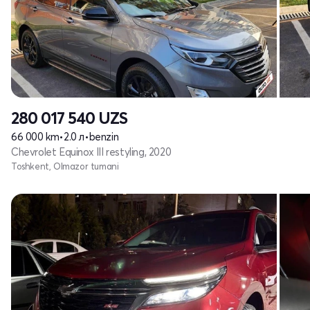
280 017 540
UZS
66 000 km
•
2.0 л
•
benzin
Chevrolet Equinox III restyling, 2020
Toshkent, Olmazor tumani