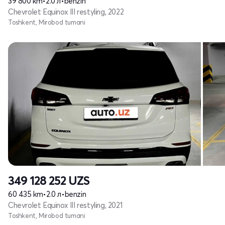
39 800 km
•
2.0 л
•
benzin
Chevrolet Equinox III restyling, 2022
Toshkent, Mirobod tumani
349 128 252
UZS
60 435 km
•
2.0 л
•
benzin
Chevrolet Equinox III restyling, 2021
Toshkent, Mirobod tumani