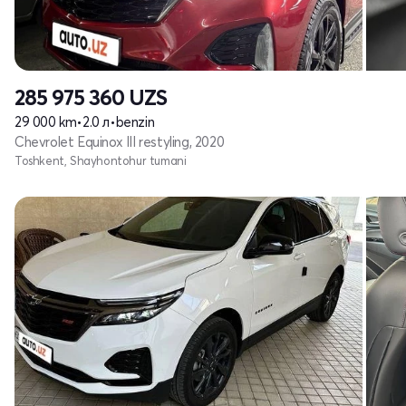
285 975 360
UZS
29 000 km
•
2.0 л
•
benzin
Chevrolet Equinox III restyling, 2020
Toshkent, Shayhontohur tumani