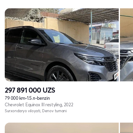
297 891 000
UZS
79 000 km
•
1.5 л
•
benzin
Chevrolet Equinox III restyling, 2022
Surxondaryo viloyati, Denov tumani