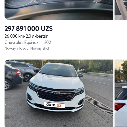
297 891 000
UZS
26 000 km
•
2.0 л
•
benzin
Chevrolet Equinox III, 2021
Navoiy viloyati, Navoiy shahri