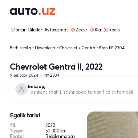
E'lonlar
Dilerlar
Avtoxizmat
Zeekr
Kia
Reels
Bosh sahifa
Haydalgan
Chevrolet
Gentra
E'lon № 2304
Chevrolet Gentra II, 2022
9 sentabr 2024
№ 2304
Бекзод
Toshkent shahri, Yashnobod tumani
1 ta avtomobil
Egalik tarixi
Yili
2022
Yurgani
53 000 km
Egalari
Belgilanmagan