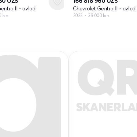
680
UZS
166 818 960
UZS
entra II - avlod
Chevrolet Gentra II - avlod
0 km
2022
38 000 km
Q
SKANERL