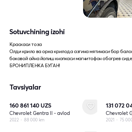
Sotuvchining izohi
Краскаси тоза
Олди крило ва орка крилода азгина мятинаси бор бало
боковой ойна йопиш кнопкаси магнитофон обогрев сиде
БРОНИПЛЕНКА БУГАН!
Tavsiyalar
160 861 140
UZS
131 072 
Chevrolet Gentra II - avlod
Chevrolet G
2022
88 000 km
2021
75 00