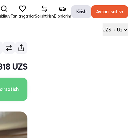
Kirish
Avtoni sotish
idiruv
Tanlanganlar
Solishtirish
E'lonlarim
UZS
•
Uz
 818 UZS
o'rsatish