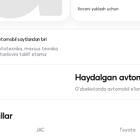
Ilovani yuklash uchun
tomobil saytlaridan biri
 mototexnika, maxsus texnika
anlovini taklif etamiz
Haydalgan avtom
O'zbekistonda avtomobil e’lonl
llar
JAC
Toyota