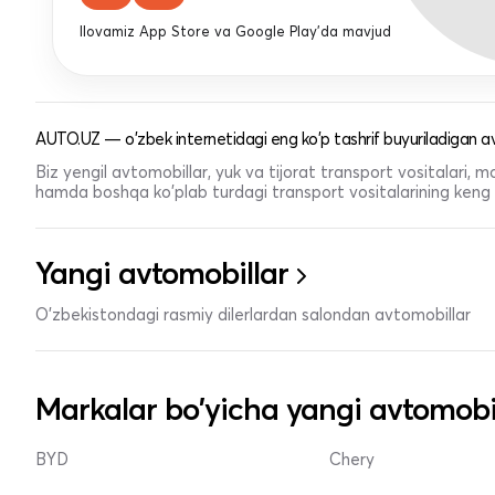
Ilovamiz App Store va Google Play'da mavjud
AUTO.UZ — o'zbek internetidagi eng ko'p tashrif buyuriladigan av
Biz yengil avtomobillar, yuk va tijorat transport vositalari,
hamda boshqa ko'plab turdagi transport vositalarining keng t
Yangi avtomobillar
O'zbekistondagi rasmiy dilerlardan salondan avtomobillar
Markalar bo'yicha yangi avtomobi
BYD
Chery