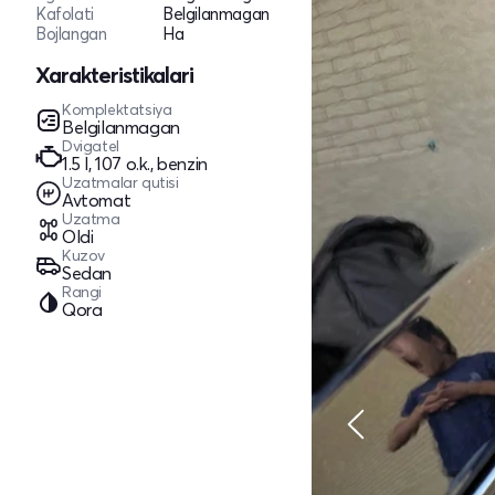
Kafolati
Belgilanmagan
Bojlangan
Ha
Xarakteristikalari
Komplektatsiya
Belgilanmagan
Dvigatel
1.5 l, 107 o.k., benzin
Uzatmalar qutisi
Avtomat
Uzatma
Oldi
Kuzov
Sedan
Rangi
Qora