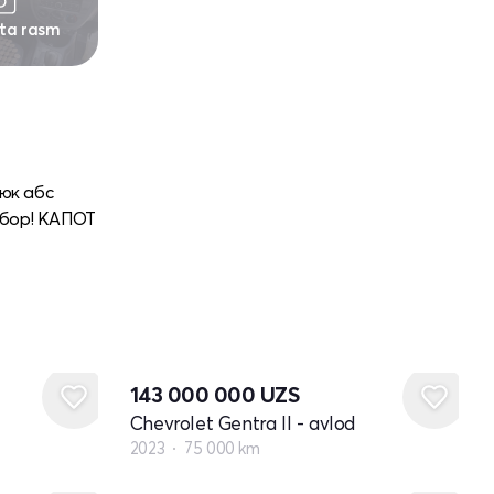
 ta rasm
юк абс
 бор! КАПОТ
143 000 000
UZS
Chevrolet Gentra II - avlod
2023
75 000 km