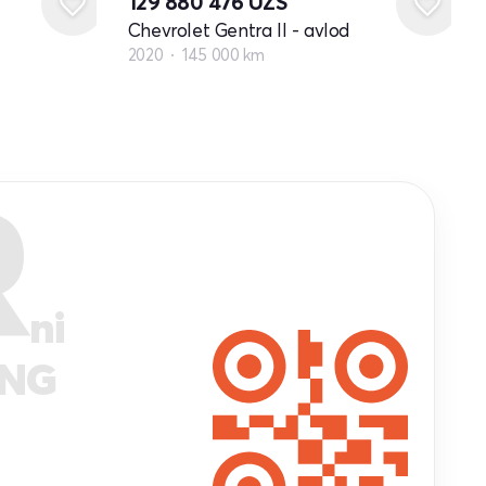
129 880 476
UZS
Chevrolet Gentra II - avlod
2020
145 000 km
R
ni
ANG