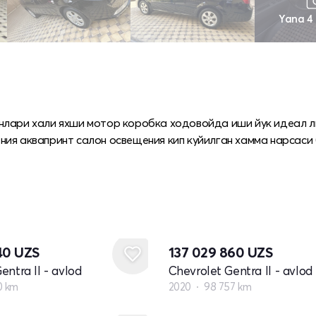
Yana 4
нлари хали яхши мотор коробка ходовойда иши йук идеал л
ния аквапринт салон освещения кип куйилган хамма нарсаси
040
UZS
137 029 860
UZS
entra II - avlod
Chevrolet Gentra II - avlod
0 km
2020
98 757 km