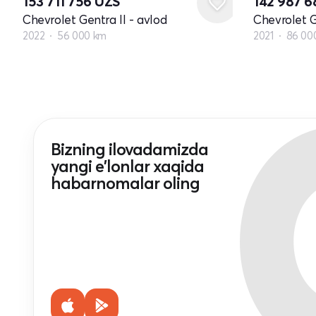
153 711 756
UZS
142 987 
Chevrolet Gentra II - avlod
Chevrolet G
2022
56 000 km
2021
86 00
Bizning ilovadamizda
yangi e'lonlar xaqida
habarnomalar oling