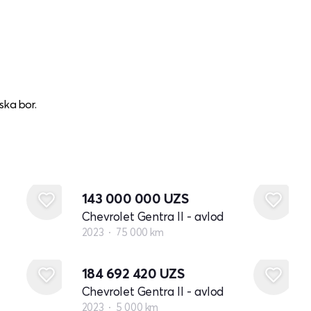
ska bor.
143 000 000
UZS
Chevrolet Gentra II - avlod
2023
75 000 km
184 692 420
UZS
Chevrolet Gentra II - avlod
2023
5 000 km