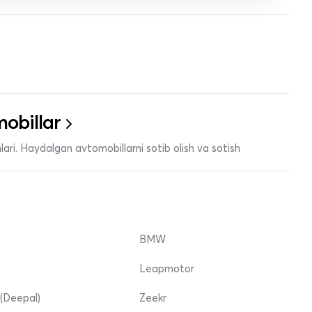
obillar
ari. Haydalgan avtomobillarni sotib olish va sotish
BMW
Leapmotor
(Deepal)
Zeekr