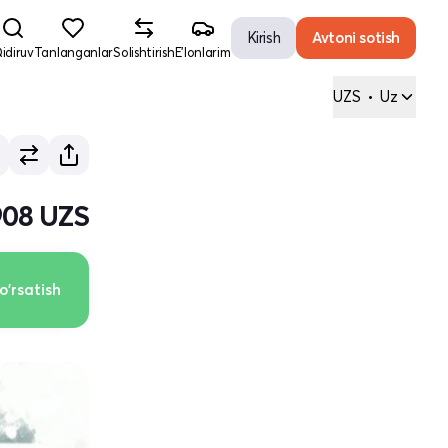
Kirish
Avtoni sotish
idiruv
Tanlanganlar
Solishtirish
E'lonlarim
UZS
•
Uz
 908 UZS
o'rsatish