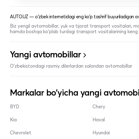
AUTO.UZ — o'zbek internetidagi eng ko'p tashrif buyuriladigan av
Biz yengil avtomobillar, yuk va tijorat transport vositalari,
hamda boshqa ko'plab turdagi transport vositalarining keng t
Yangi avtomobillar
O'zbekistondagi rasmiy dilerlardan salondan avtomobillar
Markalar bo'yicha yangi avtomobi
BYD
Chery
Kia
Haval
Chevrolet
Hyundai