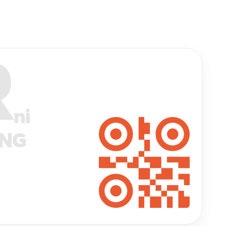
R
ni
ANG