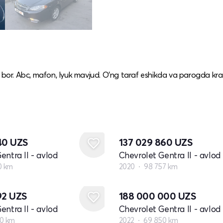
q bor. Abc, mafon, lyuk mavjud. O’ng taraf eshikda va parogda kra
040
UZS
137 029 860
UZS
entra II - avlod
Chevrolet Gentra II - avlod
0 km
2020
98 757 km
92
UZS
188 000 000
UZS
entra II - avlod
Chevrolet Gentra II - avlod
0 km
2022
69 850 km