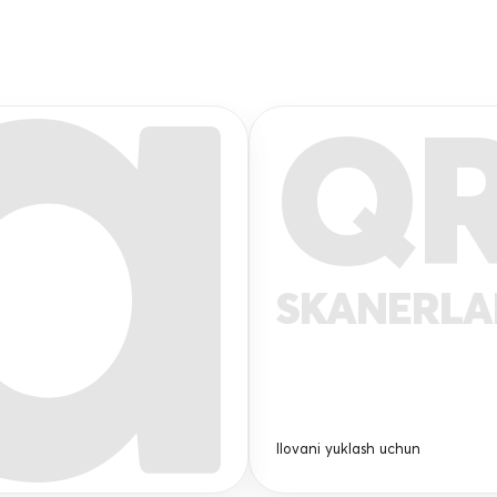
Q
SKANERL
Ilovani yuklash uchun