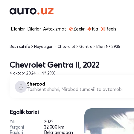
E'lonlar
Dilerlar
Avtoxizmat
Zeekr
Kia
Reels
Bosh sahifa
Haydalgan
Chevrolet
Gentra
E'lon № 2935
Chevrolet Gentra II, 2022
4 oktabr 2024
№ 2935
Sherzod
Toshkent shahri, Mirobod tumani
1 ta avtomobil
Egalik tarixi
Yili
2022
Yurgani
32 000 km
Egalari
Belgilanmagan