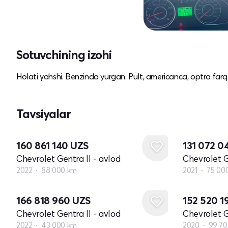
Sotuvchining izohi
Holati yahshi. Benzinda yurgan. Pult, americanca, optra far
Tavsiyalar
160 861 140
UZS
131 072 
Chevrolet Gentra II - avlod
Chevrolet G
2022
88 000 km
2021
75 00
166 818 960
UZS
152 520 1
Chevrolet Gentra II - avlod
Chevrolet G
2022
43 000 km
2020
99 70