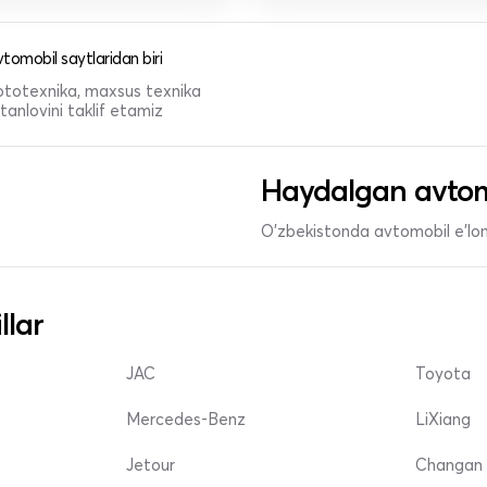
tomobil saytlaridan biri
 mototexnika, maxsus texnika
anlovini taklif etamiz
Haydalgan avtom
O'zbekistonda avtomobil e’lonl
llar
JAC
Toyota
Mercedes-Benz
LiXiang
Jetour
Changan 