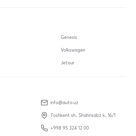
Genesis
Volkswagen
Jetour
info@auto.uz
Toshkent sh., Shahrisabz k., 16/1
+998 95 324 12 00