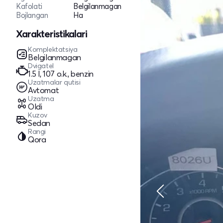
Kafolati
Belgilanmagan
Bojlangan
Ha
Xarakteristikalari
Komplektatsiya
Belgilanmagan
Dvigatel
1.5 l, 107 o.k., benzin
Uzatmalar qutisi
Avtomat
Uzatma
Oldi
Kuzov
Sedan
Rangi
Qora