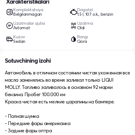
Xarakteristikalari
Komplektatsiya
Dvigatel
Belgilanmagan
1.5 l, 107 o.k., benzin
Uzatmalar qutisi
Uzatma
Avtomat
Oldi
Kuzov
Rangi
Sedan
Qora
Sotuvchining izohi
Автомобиль в отличном состоянии чистая ухоженная все
масла заменялись во время заливал только LIQUI
MOLLY. Топливо заливалось в основном 92 марки
бензина. Пробег 100.000 км
Краска чистая есть мелкие царапины на бампере.
- Полная шумка
- Передние фары американка
- Задние фары оптра