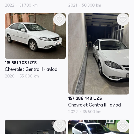
2022
31 700 km
2021
50 300 km
115 581 708
UZS
Chevrolet Gentra II - avlod
2020
55 000 km
157 286 448
UZS
Chevrolet Gentra II - avlod
2022
35 500 km