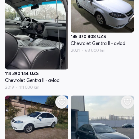
145 370 808
UZS
Chevrolet Gentra II - avlod
2021
68 000 km
114 390 144
UZS
Chevrolet Gentra II - avlod
2019
111 000 km