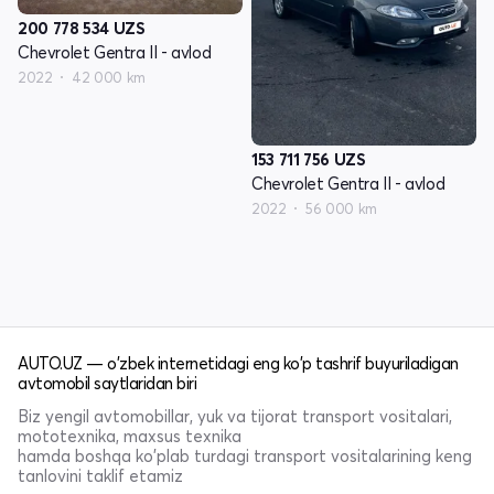
200 778 534
UZS
Chevrolet Gentra II - avlod
2022
42 000 km
153 711 756
UZS
Chevrolet Gentra II - avlod
2022
56 000 km
AUTO.UZ — o'zbek internetidagi eng ko'p tashrif buyuriladigan
avtomobil saytlaridan biri
Biz yengil avtomobillar, yuk va tijorat transport vositalari,
mototexnika, maxsus texnika
hamda boshqa ko'plab turdagi transport vositalarining keng
tanlovini taklif etamiz