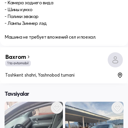
- Камера заднего вида
- Шины кумхо
- Полики эвакор
- Лампы Зиммер лэд
Машина не требует вложений сел и поехал.
Baxrom
1 ta avtomobil
Toshkent shahri, Yashnobod tumani
Tavsiyalar