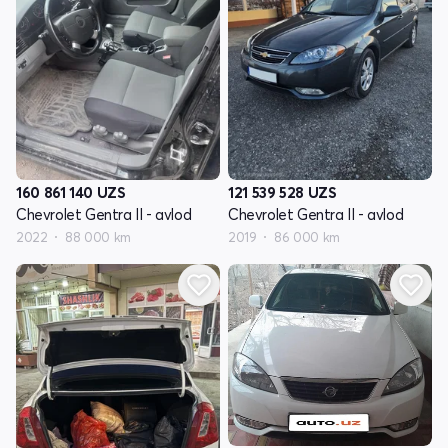
160 861 140
UZS
121 539 528
UZS
Chevrolet Gentra II - avlod
Chevrolet Gentra II - avlod
2022
88 000 km
2019
86 000 km