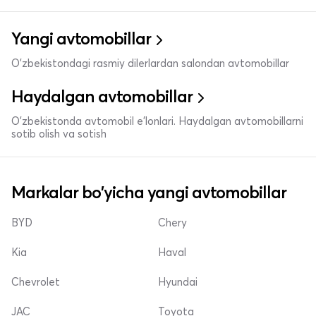
Yangi avtomobillar
O'zbekistondagi rasmiy dilerlardan salondan avtomobillar
Haydalgan avtomobillar
O'zbekistonda avtomobil e’lonlari. Haydalgan avtomobillarni
sotib olish va sotish
Markalar bo'yicha yangi avtomobillar
BYD
Chery
Kia
Haval
Chevrolet
Hyundai
JAC
Toyota