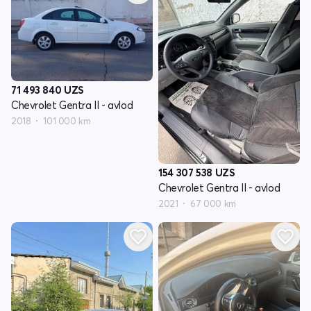
71 493 840
UZS
Chevrolet Gentra II - avlod
2018
101 000 km
154 307 538
UZS
Chevrolet Gentra II - avlod
2021
67 000 km