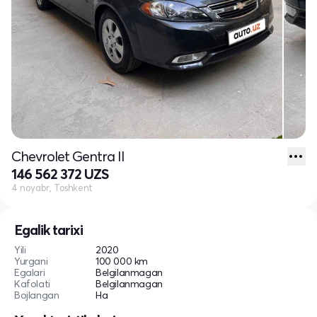
Chevrolet Gentra II
146 562 372 UZS
4 noyabr, Toshkent
Egalik tarixi
Yili
2020
Yurgani
100 000 km
Egalari
Belgilanmagan
Kafolati
Belgilanmagan
Bojlangan
Ha