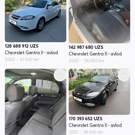
128 688 912
UZS
142 987 680
UZS
Chevrolet Gentra II - avlod
Chevrolet Gentra II - avlod
2022
41 000 km
2020
116 000 km
170 393 652
UZS
Chevrolet Gentra II - avlod
2022
38 000 km