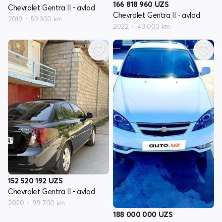
166 818 960
UZS
Chevrolet Gentra II - avlod
Chevrolet Gentra II - avlod
2019
59 300 km
2022
43 000 km
152 520 192
UZS
Chevrolet Gentra II - avlod
2020
99 700 km
188 000 000
UZS