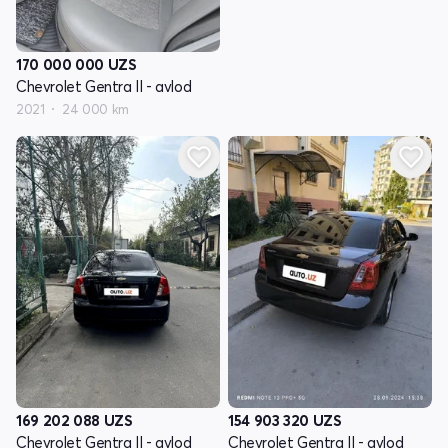
170 000 000
UZS
Chevrolet Gentra II - avlod
2021
24 000 km
169 202 088
UZS
154 903 320
UZS
Chevrolet Gentra II - avlod
Chevrolet Gentra II - avlod