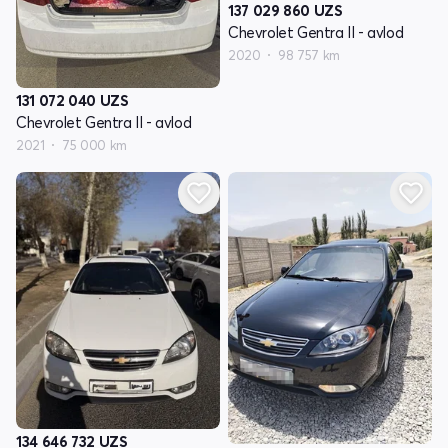
137 029 860
UZS
Chevrolet Gentra II - avlod
2020
98 757 km
131 072 040
UZS
Chevrolet Gentra II - avlod
2021
75 000 km
134 646 732
UZS