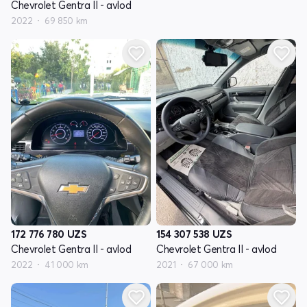
Chevrolet Gentra II - avlod
2022
69 850 km
172 776 780
UZS
154 307 538
UZS
Chevrolet Gentra II - avlod
Chevrolet Gentra II - avlod
2022
41 000 km
2021
67 000 km