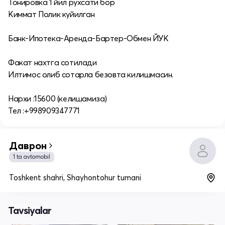
Тонировка 1 йил рухсати бор
Киммат Полик куйилган
Банк-Ипотека-Аренда-Бартер-Обмен ЙУК
Факат нахтга сотилади
Илтимос олиб сотарла безовта килишмасин.
Нархи :15600 (келишамиза)
Тел :+998909347771
Даврон
1 ta avtomobil
Toshkent shahri, Shayhontohur tumani
Tavsiyalar