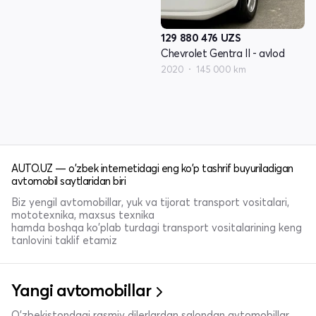
129 880 476
UZS
Chevrolet Gentra II - avlod
2020
145 000 km
AUTO.UZ — o'zbek internetidagi eng ko'p tashrif buyuriladigan
avtomobil saytlaridan biri
Biz yengil avtomobillar, yuk va tijorat transport vositalari,
mototexnika, maxsus texnika
hamda boshqa ko'plab turdagi transport vositalarining keng
tanlovini taklif etamiz
Yangi avtomobillar
O'zbekistondagi rasmiy dilerlardan salondan avtomobillar