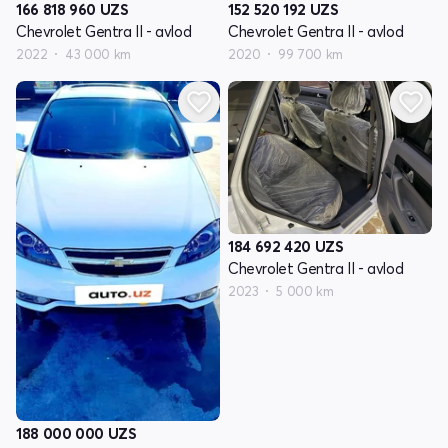
166 818 960
UZS
152 520 192
UZS
Chevrolet Gentra II - avlod
Chevrolet Gentra II - avlod
2022
43 000 km
2020
99 700 km
184 692 420
UZS
Chevrolet Gentra II - avlod
2023
5 000 km
188 000 000
UZS