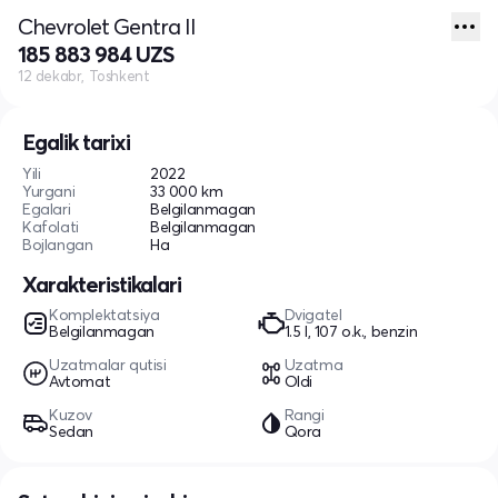
Chevrolet Gentra II
185 883 984 UZS
12 dekabr, Toshkent
Egalik tarixi
Yili
2022
Yurgani
33 000 km
Egalari
Belgilanmagan
Kafolati
Belgilanmagan
Bojlangan
Ha
Xarakteristikalari
Komplektatsiya
Dvigatel
Belgilanmagan
1.5 l, 107 o.k., benzin
Uzatmalar qutisi
Uzatma
Avtomat
Oldi
Kuzov
Rangi
Sedan
Qora