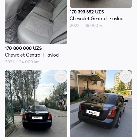
170 393 652
UZS
Chevrolet Gentra II - avlod
2022
38 000 km
170 000 000
UZS
Chevrolet Gentra II - avlod
2021
24 000 km