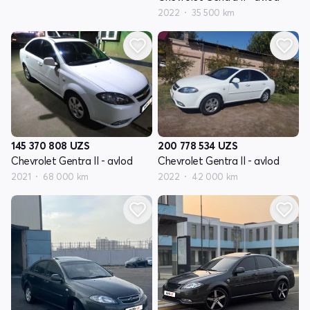
2022
35 500 km
145 370 808
UZS
200 778 534
UZS
Chevrolet Gentra II - avlod
Chevrolet Gentra II - avlod
2021
68 000 km
2022
42 000 km