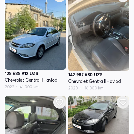
128 688 912
UZS
142 987 680
UZS
Chevrolet Gentra II - avlod
Chevrolet Gentra II - avlod
2022
41 000 km
2020
116 000 km