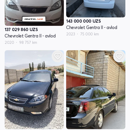
143 000 000
UZS
Chevrolet Gentra II - avlod
137 029 860
UZS
2023
75 000 km
Chevrolet Gentra II - avlod
2020
98 757 km