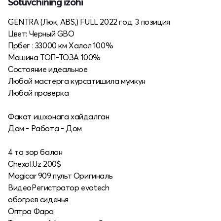
Sotuvchining izohi
GENTRA (Люк, ABS,) FULL 2022 год. 3 позиция
Цвет: Черный GBO
Прбег : 33000 км Халол 100%
Мошина ТОП-ТОЗА 100%
Состояние идеальное
Любой мастерга курсатишила мумкун
Любой проверка
Факат ишхонага хайдалган
Дом - Работа - Дом
4 та зор балон
Chexol.Uz 200$
Magicar 909 пульт Оригиналь
ВидеоРегистратор evotech
обогрев сиденья
Оптра Фара