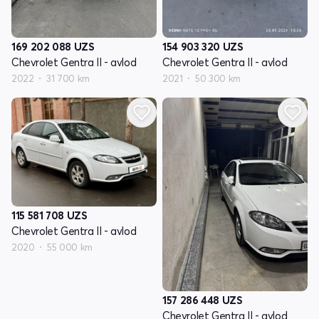
169 202 088
UZS
154 903 320
UZS
Chevrolet Gentra II - avlod
Chevrolet Gentra II - avlod
2022
31 700 km
2021
50 300 km
115 581 708
UZS
Chevrolet Gentra II - avlod
2020
55 000 km
157 286 448
UZS
Chevrolet Gentra II - avlod