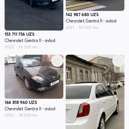
142 987 680
UZS
Chevrolet Gentra II - avlod
2021
86 000 km
153 711 756
UZS
Chevrolet Gentra II - avlod
2022
56 000 km
166 818 960
UZS
Chevrolet Gentra II - avlod
2022
38 000 km