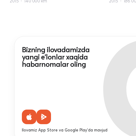
2015
140 000 km
2015
186 0
Bizning ilovadamizda
yangi e'lonlar xaqida
habarnomalar oling
Ilovamiz App Store va Google Play'da mavjud