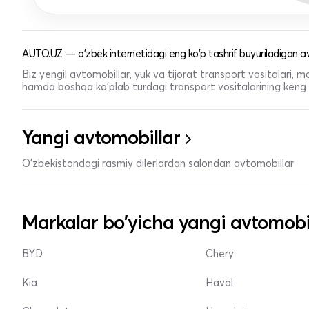
AUTO.UZ — o'zbek internetidagi eng ko'p tashrif buyuriladigan av
Biz yengil avtomobillar, yuk va tijorat transport vositalari,
hamda boshqa ko'plab turdagi transport vositalarining keng t
Yangi avtomobillar
O'zbekistondagi rasmiy dilerlardan salondan avtomobillar
Markalar bo'yicha yangi avtomobi
BYD
Chery
Kia
Haval