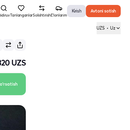
Kirish
Avtoni sotish
idiruv
Tanlanganlar
Solishtirish
E'lonlarim
UZS
•
Uz
320 UZS
o'rsatish