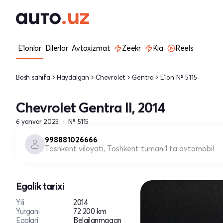
E'lonlar
Dilerlar
Avtoxizmat
Zeekr
Kia
Reels
Bosh sahifa
Haydalgan
Chevrolet
Gentra
E'lon № 5115
Chevrolet Gentra II, 2014
6 yanvar 2025
№ 5115
998881026666
Toshkent viloyati, Toshkent tumani
1 ta avtomobil
Egalik tarixi
Yili
2014
Yurgani
72 200 km
Egalari
Belgilanmagan