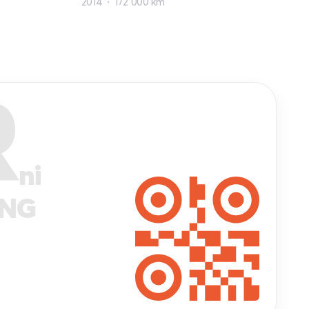
2014
172 000 km
R
ni
ANG