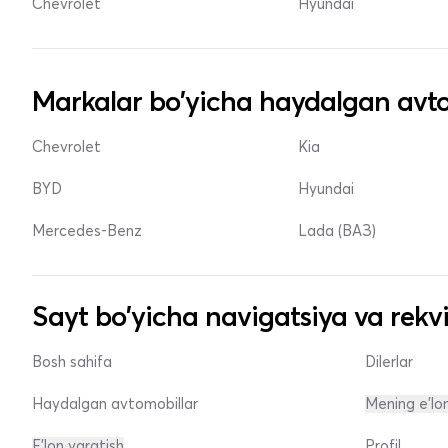
Chevrolet
Hyundai
Markalar bo'yicha haydalgan avto
Chevrolet
Kia
BYD
Hyundai
Mercedes-Benz
Lada (ВАЗ)
Sayt bo'yicha navigatsiya va rekvi
Bosh sahifa
Dilerlar
Haydalgan avtomobillar
Mening e'lo
E'lon yaratish
Profil