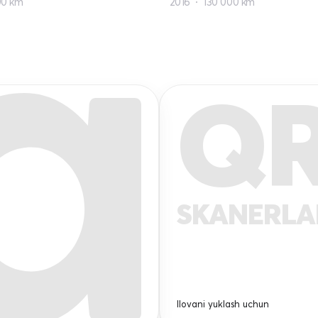
00 km
2016
130 000 km
Q
SKANERL
Ilovani yuklash uchun