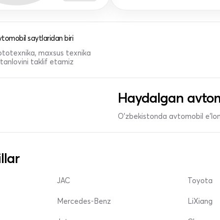
tomobil saytlaridan biri
 mototexnika, maxsus texnika
anlovini taklif etamiz
Haydalgan avtom
O'zbekistonda avtomobil e’lonl
llar
JAC
Toyota
Mercedes-Benz
LiXiang