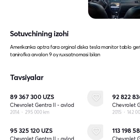
Sotuvchining izohi
Amerikanka optra fara orginal diska tesla manitor tablo ger
tanirofka arvalon 9 oy ruxsatnomasi bilan
Tavsiyalar
89 367 300
UZS
92 822 8
Chevrolet Gentra II - avlod
Chevrolet G
2014
295 000 km
2015
142 0
95 325 120
UZS
113 198 5
Chevrolet Gentra II - avlod
Chevrolet G