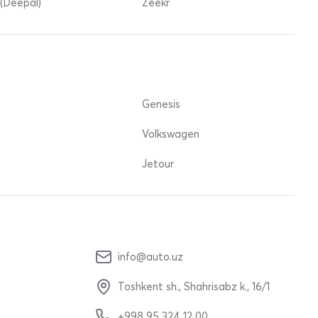
(Deepal)
Zeekr
Genesis
Volkswagen
Jetour
info@auto.uz
Toshkent sh., Shahrisabz k., 16/1
+998 95 324 12 00