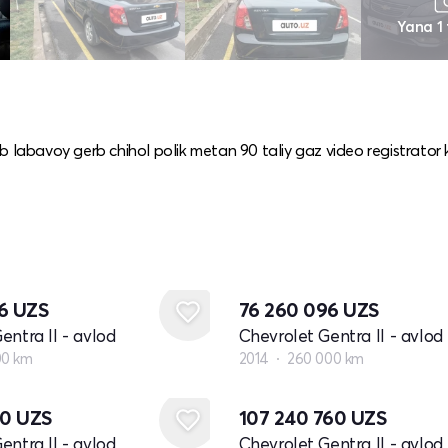
Yana 1
b labavoy gerb chihol polik metan 90 taliy gaz video registrator
36
UZS
76 260 096
UZS
entra II - avlod
Chevrolet Gentra II - avlod
00 km
2014
260 000 km
80
UZS
107 240 760
UZS
entra II - avlod
Chevrolet Gentra II - avlod