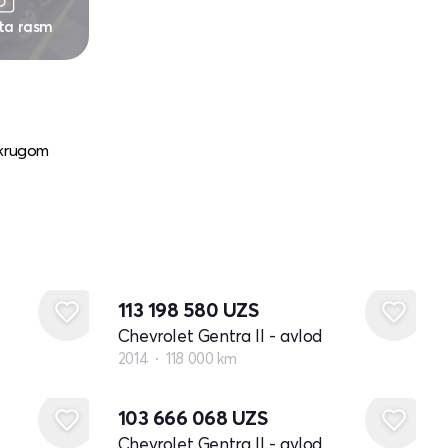
 ta rasm
 krugom
113 198 580
UZS
Chevrolet Gentra II - avlod
2014
118 000 km
103 666 068
UZS
Chevrolet Gentra II - avlod