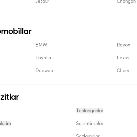
Jetour
Changan 
mobillar
BMW
Ravon
Toyota
Lexus
Daewoo
Chery
zitlar
Tanlanganlar
nlarim
Solishtirishlar
Sozlamalar