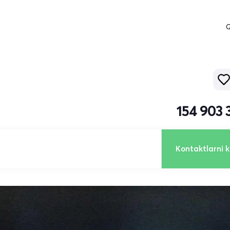
Q
154 903 
Kontaktlarni k