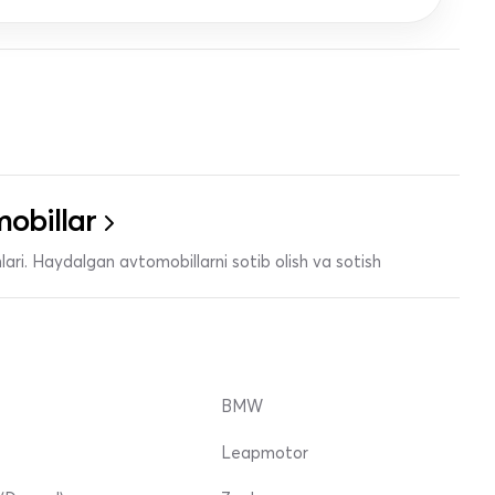
obillar
ari. Haydalgan avtomobillarni sotib olish va sotish
BMW
Leapmotor