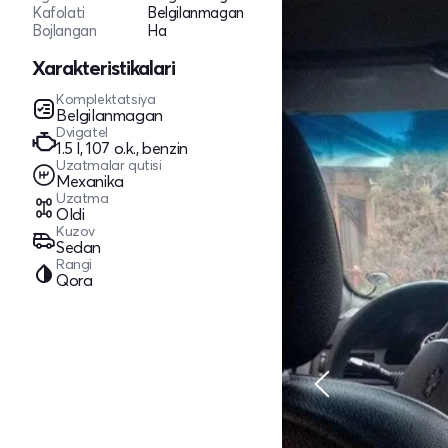
Kafolati
Belgilanmagan
Bojlangan
Ha
Xarakteristikalari
Komplektatsiya
Belgilanmagan
Dvigatel
1.5 l, 107 o.k., benzin
Uzatmalar qutisi
Mexanika
Uzatma
Oldi
Kuzov
Sedan
Rangi
Qora