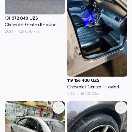
131 072 040
UZS
Chevrolet Gentra II - avlod
2017
125 000 km
119 156 400
UZS
Chevrolet Gentra II - avlod
2015
161 000 km