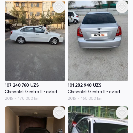
107 240 760
UZS
101 282 940
UZS
Chevrolet Gentra II - avlod
Chevrolet Gentra II - avlod
2015
170 000 km
2015
160 000 km