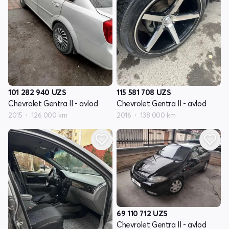
101 282 940
UZS
115 581 708
UZS
Chevrolet Gentra II - avlod
Chevrolet Gentra II - avlod
2015
126 000 km
2016
138 000 km
69 110 712
UZS
Chevrolet Gentra II - avlod