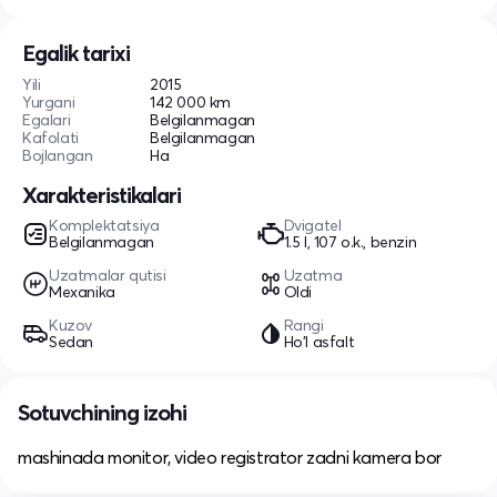
Egalik tarixi
Yili
2015
Yurgani
142 000 km
Egalari
Belgilanmagan
Kafolati
Belgilanmagan
Bojlangan
Ha
Xarakteristikalari
Komplektatsiya
Dvigatel
Belgilanmagan
1.5 l, 107 o.k., benzin
Uzatmalar qutisi
Uzatma
Mexanika
Oldi
Kuzov
Rangi
Sedan
Ho'l asfalt
Sotuvchining izohi
mashinada monitor, video registrator zadni kamera bor