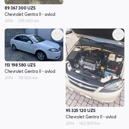
89 367 300
UZS
Chevrolet Gentra II - avlod
2014
295 000 km
113 198 580
UZS
Chevrolet Gentra II - avlod
2014
118 000 km
95 325 120
UZS
Chevrolet Gentra II - avlod
2014
142 000 km