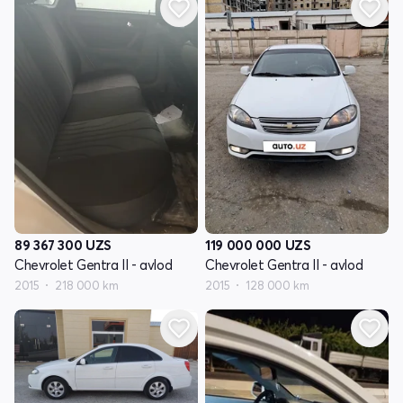
89 367 300
UZS
119 000 000
UZS
Chevrolet Gentra II - avlod
Chevrolet Gentra II - avlod
2015
218 000 km
2015
128 000 km