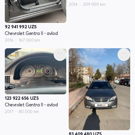
2014
209 000 km
92 941 992
UZS
Chevrolet Gentra II - avlod
2016
167 000 km
123 922 656
UZS
Chevrolet Gentra II - avlod
2017
80 000 km
83 409 480
UZS