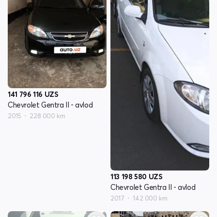
141 796 116
UZS
Chevrolet Gentra II - avlod
2015
228 000 km
113 198 580
UZS
Chevrolet Gentra II - avlod
2017
142 000 km