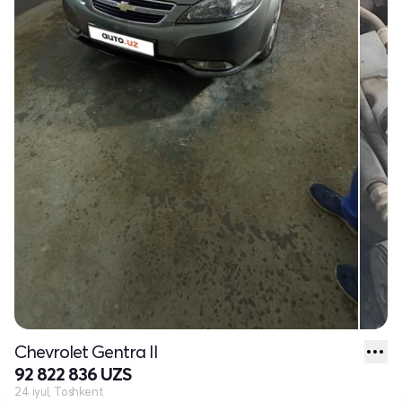
Chevrolet Gentra II
92 822 836 UZS
24 iyul, Toshkent