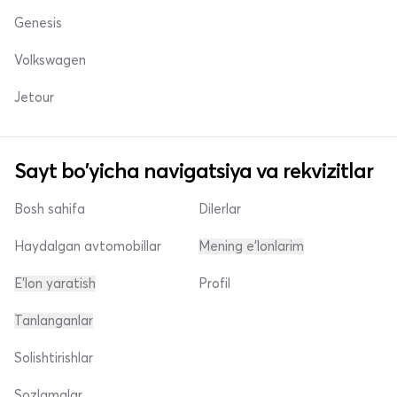
Genesis
Volkswagen
Jetour
Sayt bo'yicha navigatsiya va rekvizitlar
Bosh sahifa
Dilerlar
Haydalgan avtomobillar
Mening e'lonlarim
E'lon yaratish
Profil
Tanlanganlar
Solishtirishlar
Sozlamalar