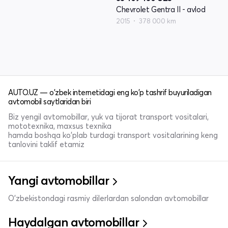
Chevrolet Gentra II - avlod
2015
378 000 km
AUTO.UZ — o'zbek internetidagi eng ko'p tashrif buyuriladigan
avtomobil saytlaridan biri
Biz yengil avtomobillar, yuk va tijorat transport vositalari,
mototexnika, maxsus texnika
hamda boshqa ko'plab turdagi transport vositalarining keng
tanlovini taklif etamiz
Yangi avtomobillar
O'zbekistondagi rasmiy dilerlardan salondan avtomobillar
Haydalgan avtomobillar