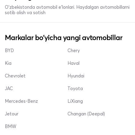
O'zbekistonda avtomobil e’lonlari. Haydalgan avtomobillarni
sotib olish va sotish
Markalar bo'yicha yangi avtomobillar
BYD
Chery
Kia
Haval
Chevrolet
Hyundai
JAC
Toyota
Mercedes-Benz
LiXiang
Jetour
Changan (Deepal)
BMW