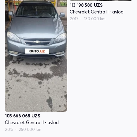
113 198 580
UZS
Chevrolet Gentra II - avlod
2017
130 000 km
103 666 068
UZS
Chevrolet Gentra II - avlod
2015
250 000 km