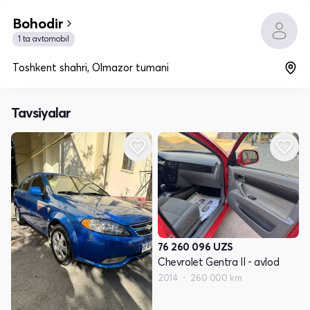
Bohodir
1 ta avtomobil
Toshkent shahri, Olmazor tumani
Tavsiyalar
76 260 096
UZS
Chevrolet Gentra II - avlod
2014
260 000 km