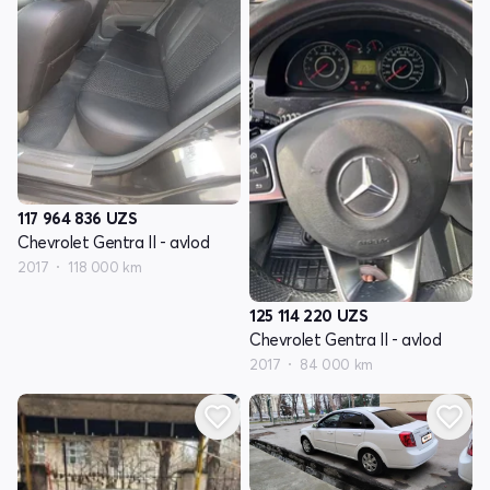
117 964 836
UZS
Chevrolet Gentra II - avlod
2017
118 000 km
125 114 220
UZS
Chevrolet Gentra II - avlod
2017
84 000 km