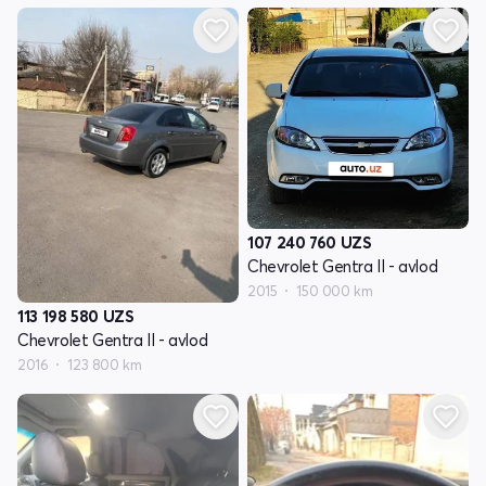
107 240 760
UZS
Chevrolet Gentra II - avlod
2015
150 000 km
113 198 580
UZS
Chevrolet Gentra II - avlod
2016
123 800 km