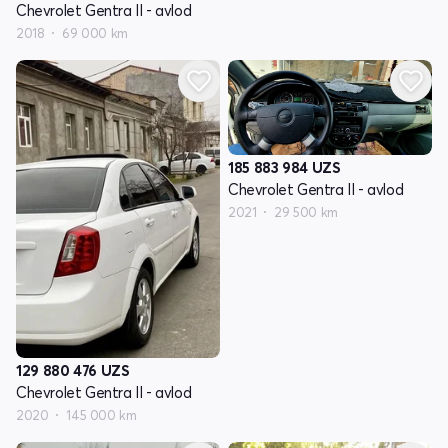
Chevrolet Gentra II - avlod
2018
69 000 km
185 883 984
UZS
Chevrolet Gentra II - avlod
2021
29 500 km
129 880 476
UZS
Chevrolet Gentra II - avlod
2020
145 000 km