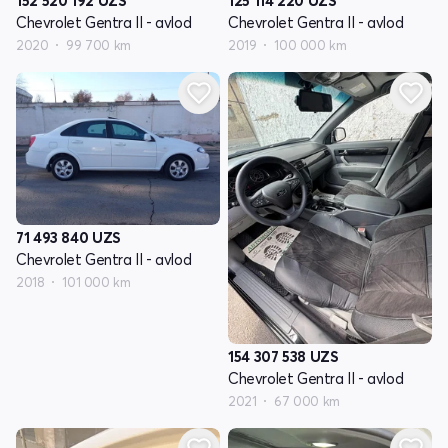
152 520 192
UZS
125 114 220
UZS
Chevrolet Gentra II - avlod
Chevrolet Gentra II - avlod
2020
99 700 km
2019
100 000 km
71 493 840
UZS
Chevrolet Gentra II - avlod
2018
101 000 km
154 307 538
UZS
Chevrolet Gentra II - avlod
2021
67 000 km