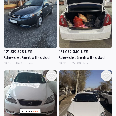
121 539 528
UZS
131 072 040
UZS
Chevrolet Gentra II - avlod
Chevrolet Gentra II - avlod
2019
86 000 km
2021
75 000 km