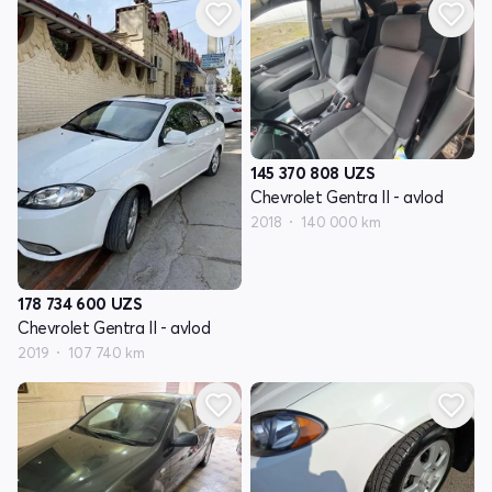
145 370 808
UZS
Chevrolet Gentra II - avlod
2018
140 000 km
178 734 600
UZS
Chevrolet Gentra II - avlod
2019
107 740 km