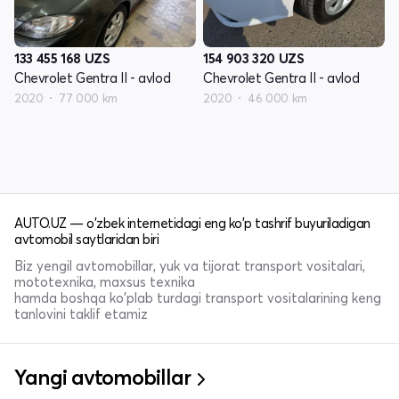
133 455 168
UZS
154 903 320
UZS
Chevrolet Gentra II - avlod
Chevrolet Gentra II - avlod
2020
77 000 km
2020
46 000 km
AUTO.UZ — o'zbek internetidagi eng ko'p tashrif buyuriladigan
avtomobil saytlaridan biri
Biz yengil avtomobillar, yuk va tijorat transport vositalari,
mototexnika, maxsus texnika
hamda boshqa ko'plab turdagi transport vositalarining keng
tanlovini taklif etamiz
Yangi avtomobillar