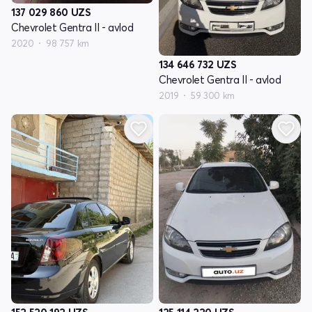
137 029 860
UZS
Chevrolet Gentra II - avlod
2020
98 757 km
134 646 732
UZS
Chevrolet Gentra II - avlod
2019
59 300 km