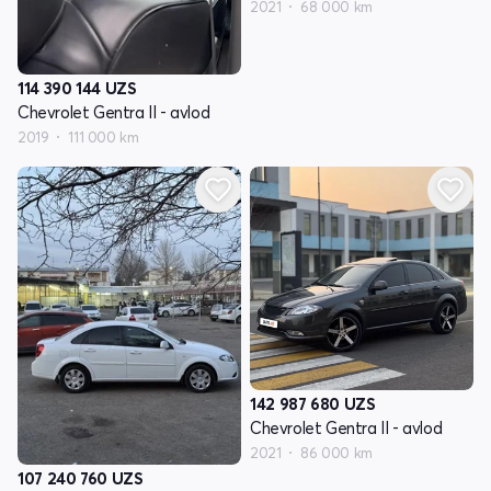
2021
68 000 km
114 390 144
UZS
Chevrolet Gentra II - avlod
2019
111 000 km
142 987 680
UZS
Chevrolet Gentra II - avlod
2021
86 000 km
107 240 760
UZS