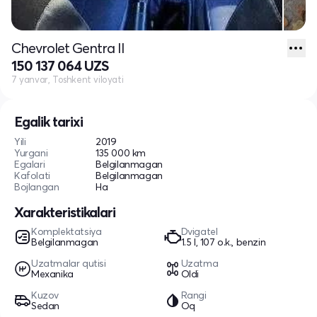
Chevrolet Gentra II
150 137 064 UZS
7 yanvar, Toshkent viloyati
Egalik tarixi
Yili
2019
Yurgani
135 000 km
Egalari
Belgilanmagan
Kafolati
Belgilanmagan
Bojlangan
Ha
Xarakteristikalari
Komplektatsiya
Dvigatel
Belgilanmagan
1.5 l, 107 o.k., benzin
Uzatmalar qutisi
Uzatma
Mexanika
Oldi
Kuzov
Rangi
Sedan
Oq