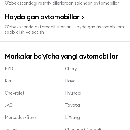
O'zbekistondagi rasmiy dilerlardan salondan avtomobillar
Haydalgan avtomobillar
O'zbekistonda avtomobil e’lonlari. Haydalgan avtomobillarni
sotib olish va sotish
Markalar bo'yicha yangi avtomobillar
BYD
Chery
Kia
Haval
Chevrolet
Hyundai
JAC
Toyota
Mercedes-Benz
LiXiang
Jetour
Changan (Deepal)