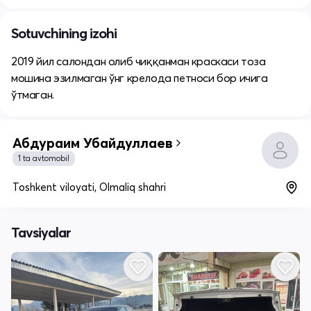
Sotuvchining izohi
2019 йил салондан олиб чиққанман краскаси тоза
мошина эзилмаган ўнг крелода петноси бор ичига
ўтмаган.
Абдураим Убайдуллаев
1 ta avtomobil
Toshkent viloyati, Olmaliq shahri
Tavsiyalar