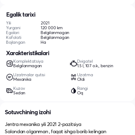
Egalik tarixi
Yili
2021
Yurgani
120 000 km
Egalari
Belgilanmagan
Kafolati
Belgilanmagan
Bojlangan
Ha
Xarakteristikalari
Komplektatsiya
Dvigatel
Belgilanmagan
1.5 l, 107 o.k., benzin
Uzatmalar qutisi
Uzatma
Mexanika
Oldi
Kuzov
Rangi
Sedan
Oq
Sotuvchining izohi
Jentra mexanika yili 2021 2-pazitsiya
Salondan olganman , faqat ishga borib kelingan