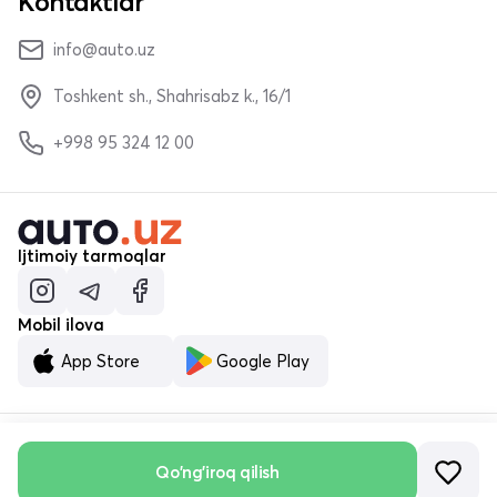
Kontaktlar
info@auto.uz
Toshkent sh., Shahrisabz k., 16/1
+998 95 324 12 00
Ijtimoiy tarmoqlar
Mobil ilova
App Store
Google Play
© «MALUMOTNOMA» MChJ 2023–2026
Qo'ng'iroq qilish