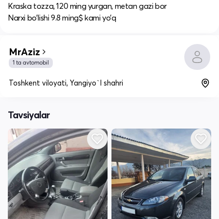
Kraska tozza, 120 ming yurgan, metan gazi bor
Narxi bo’lishi 9.8 ming$ kami yo’q
MrAziz
1 ta avtomobil
Toshkent viloyati, Yangiyo`l shahri
Tavsiyalar