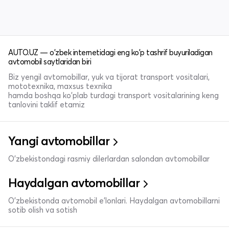
AUTO.UZ — o'zbek internetidagi eng ko'p tashrif buyuriladigan
avtomobil saytlaridan biri
Biz yengil avtomobillar, yuk va tijorat transport vositalari,
mototexnika, maxsus texnika
hamda boshqa ko'plab turdagi transport vositalarining keng
tanlovini taklif etamiz
Yangi avtomobillar
O'zbekistondagi rasmiy dilerlardan salondan avtomobillar
Haydalgan avtomobillar
O'zbekistonda avtomobil e’lonlari. Haydalgan avtomobillarni
sotib olish va sotish