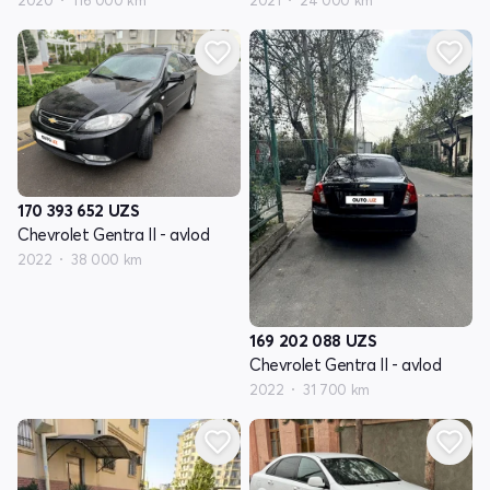
2020
116 000 km
2021
24 000 km
170 393 652
UZS
Chevrolet Gentra II - avlod
2022
38 000 km
169 202 088
UZS
Chevrolet Gentra II - avlod
2022
31 700 km