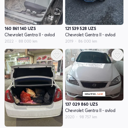
160 861 140
UZS
121 539 528
UZS
Chevrolet Gentra II - avlod
Chevrolet Gentra II - avlod
2022
88 000 km
2019
86 000 km
137 029 860
UZS
Chevrolet Gentra II - avlod
2020
98 757 km