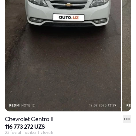
Chevrolet Gentra II
116 773 272 UZS
23 fevral, Toshkent viloyati