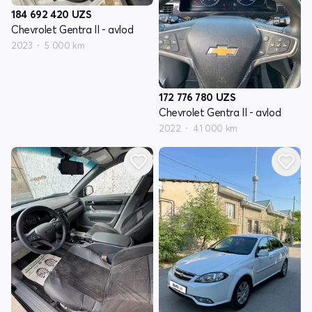
184 692 420
UZS
Chevrolet Gentra II - avlod
2023
5 000 km
172 776 780
UZS
Chevrolet Gentra II - avlod
2022
41 000 km