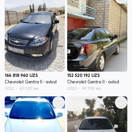
166 818 960
UZS
152 520 192
UZS
Chevrolet Gentra II - avlod
Chevrolet Gentra II - avlod
2022
43 000 km
2020
99 700 km