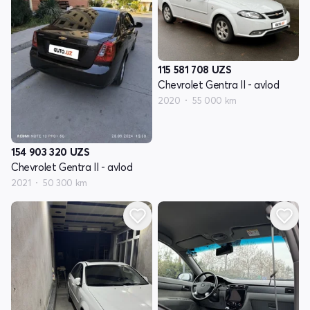
115 581 708
UZS
Chevrolet Gentra II - avlod
2020
55 000 km
154 903 320
UZS
Chevrolet Gentra II - avlod
2021
50 300 km