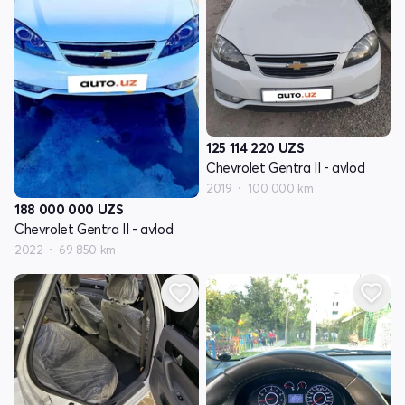
125 114 220
UZS
Chevrolet Gentra II - avlod
2019
100 000 km
188 000 000
UZS
Chevrolet Gentra II - avlod
2022
69 850 km