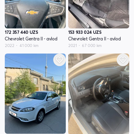
172 357 440
UZS
153 933 024
UZS
Chevrolet Gentra II - avlod
Chevrolet Gentra II - avlod
2022
41 000 km
2021
67 000 km