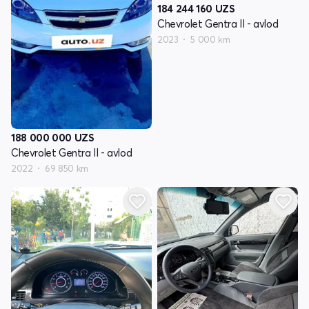
184 244 160
UZS
Chevrolet Gentra II - avlod
2023
5 000 km
188 000 000
UZS
Chevrolet Gentra II - avlod
2022
69 850 km