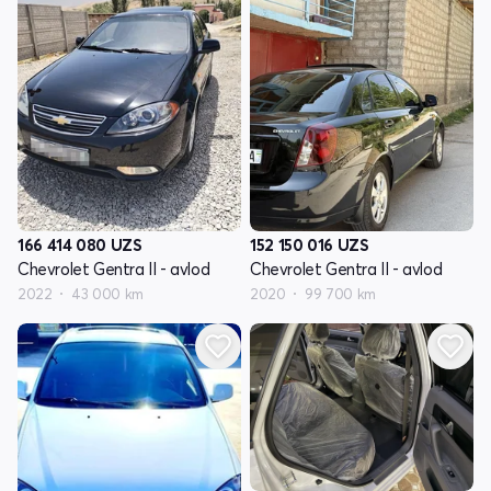
166 414 080
UZS
152 150 016
UZS
Chevrolet Gentra II - avlod
Chevrolet Gentra II - avlod
2022
43 000 km
2020
99 700 km