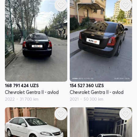
168 791 424
UZS
154 527 360
UZS
Chevrolet Gentra II - avlod
Chevrolet Gentra II - avlod
2022
31 700 km
2021
50 300 km