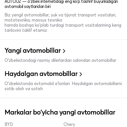
AUTO.UZ — o'zbek internetidagi eng ko'p tashrif buyuriladigan
avtomobil saytlaridan biri
Biz yengil avtomobillar, yuk va tijorat transport vositalari,
mototexnika, maxsus texnika
hamda boshqa ko'plab turdagi transport vositalarining keng
tanlovini taklif etamiz
Yangi avtomobillar
O'zbekistondagi rasmiy dilerlardan salondan avtomobillar
Haydalgan avtomobillar
O'zbekistonda avtomobil e’lonlari. Haydalgan avtomobillarni
sotib olish va sotish
Markalar bo'yicha yangi avtomobillar
BYD
Chery