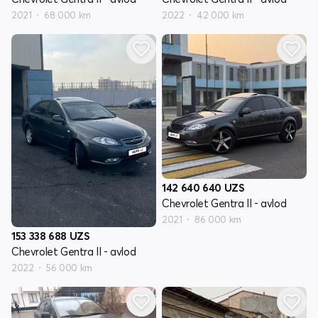
2021
68 000 km
2022
42 000 km
142 640 640
UZS
Chevrolet Gentra II - avlod
2021
86 000 km
153 338 688
UZS
Chevrolet Gentra II - avlod
2022
56 000 km