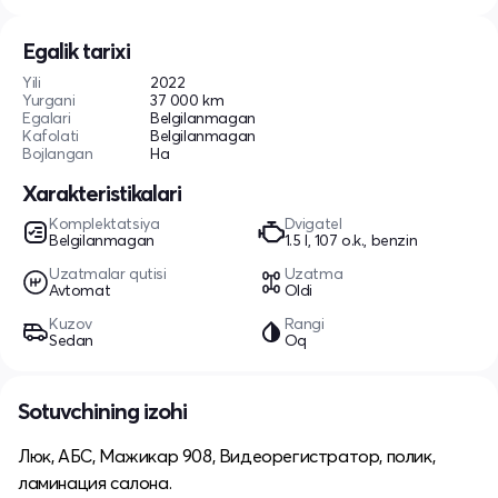
Egalik tarixi
Yili
2022
Yurgani
37 000 km
Egalari
Belgilanmagan
Kafolati
Belgilanmagan
Bojlangan
Ha
Xarakteristikalari
Komplektatsiya
Dvigatel
Belgilanmagan
1.5 l, 107 o.k., benzin
Uzatmalar qutisi
Uzatma
Avtomat
Oldi
Kuzov
Rangi
Sedan
Oq
Sotuvchining izohi
Люк, АБС, Мажикар 908, Видеорегистратор, полик,
ламинация салона.