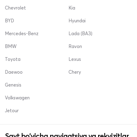
Chevrolet
Kia
BYD
Hyundai
Mercedes-Benz
Lada (ВАЗ)
BMW
Ravon
Toyota
Lexus
Daewoo
Chery
Genesis
Volkswagen
Jetour
Sayt bo'yicha navigatsiya va rekvizitlar