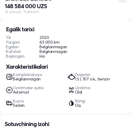
148 584 000 UZS
16 yanvar, Toshkent
Egalik tarixi
Yili
2020
Yurgani
65 000 km
Egalari
Belgilanmagan
Kafolati
Belgilanmagan
Bojlangan
Ha
Xarakteristikalari
Komplektatsiya
Dvigatel
Belgilanmagan
1.5 l, 107 o.k., benzin
Uzatmalar qutisi
Uzatma
Avtomat
Oldi
Kuzov
Rangi
Sedan
Oq
Sotuvchining izohi