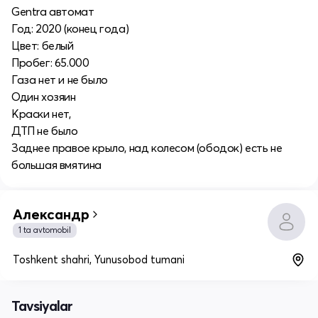
Gentra автомат
Год: 2020 (конец года)
Цвет: белый
Пробег: 65.000
Газа нет и не было
Один хозяин
Краски нет,
ДТП не было
Заднее правое крыло, над колесом (ободок) есть не
большая вмятина
Александр
1 ta avtomobil
Toshkent shahri, Yunusobod tumani
Tavsiyalar