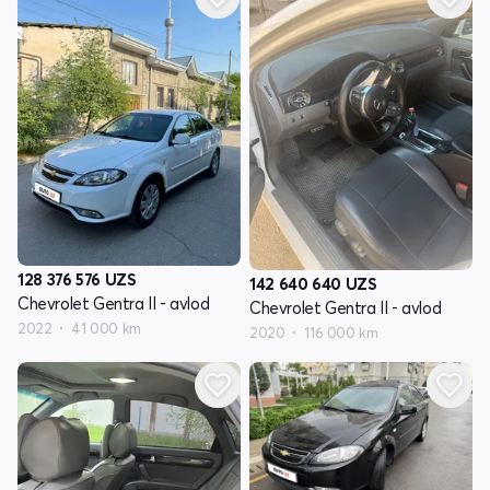
128 376 576
UZS
142 640 640
UZS
Chevrolet Gentra II - avlod
Chevrolet Gentra II - avlod
2022
41 000 km
2020
116 000 km