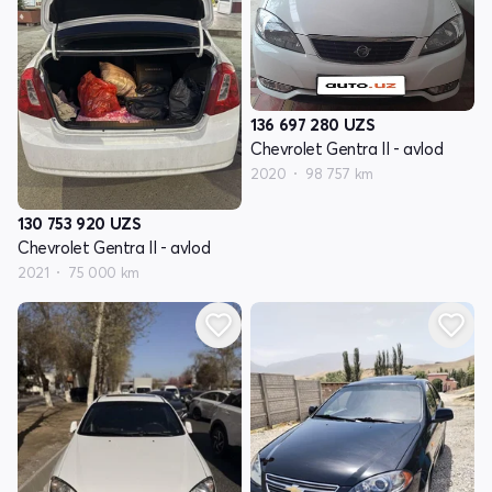
136 697 280
UZS
Chevrolet Gentra II - avlod
2020
98 757 km
130 753 920
UZS
Chevrolet Gentra II - avlod
2021
75 000 km