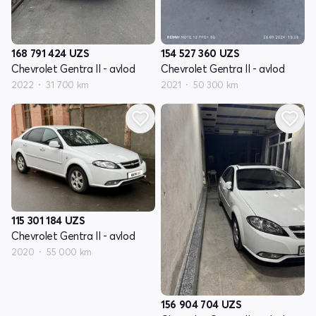
168 791 424
UZS
154 527 360
UZS
Chevrolet Gentra II - avlod
Chevrolet Gentra II - avlod
2022
31 700 km
2021
50 300 km
115 301 184
UZS
Chevrolet Gentra II - avlod
2020
55 000 km
156 904 704
UZS