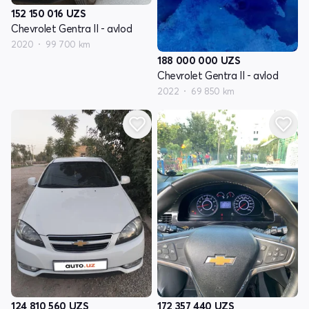
152 150 016
UZS
Chevrolet Gentra II - avlod
2020
99 700 km
188 000 000
UZS
Chevrolet Gentra II - avlod
2022
69 850 km
124 810 560
UZS
172 357 440
UZS