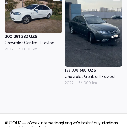
200 291 232
UZS
Chevrolet Gentra II - avlod
2022
42 000 km
153 338 688
UZS
Chevrolet Gentra II - avlod
2022
56 000 km
AUTO.UZ — o'zbek internetidagi eng ko'p tashrif buyuriladigan