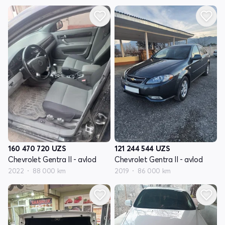
160 470 720
UZS
121 244 544
UZS
Chevrolet Gentra II - avlod
Chevrolet Gentra II - avlod
2022
88 000 km
2019
86 000 km