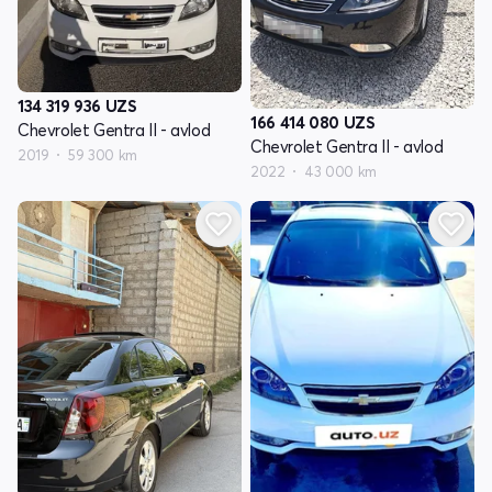
134 319 936
UZS
166 414 080
UZS
Chevrolet Gentra II - avlod
Chevrolet Gentra II - avlod
2019
59 300 km
2022
43 000 km