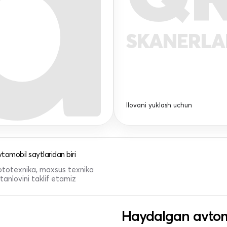
SKANERL
Ilovani yuklash uchun
tomobil saytlaridan biri
 mototexnika, maxsus texnika
anlovini taklif etamiz
Haydalgan avtom