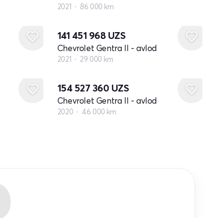
2021
86 000 km
141 451 968
UZS
Chevrolet Gentra II - avlod
2021
29 000 km
154 527 360
UZS
Chevrolet Gentra II - avlod
2020
46 000 km
R