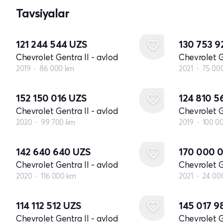
Tavsiyalar
121 244 544
UZS
130 753 
Chevrolet Gentra II - avlod
Chevrolet G
2019
86 000 km
2021
75 00
152 150 016
UZS
124 810 
Chevrolet Gentra II - avlod
Chevrolet G
2020
99 700 km
2019
100 0
142 640 640
UZS
170 000 
Chevrolet Gentra II - avlod
Chevrolet G
2020
116 000 km
2021
24 00
114 112 512
UZS
145 017 
Chevrolet Gentra II - avlod
Chevrolet G