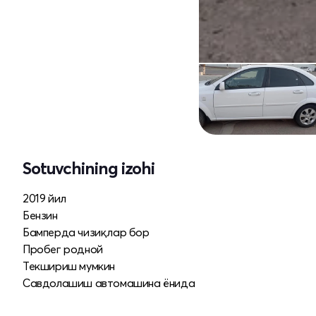
Sotuvchining izohi
2019 йил
Бензин
Бамперда чизиқлар бор
Пробег родной
Текшириш мумкин
Савдолашиш автомашина ёнида