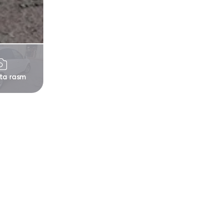
 ta rasm