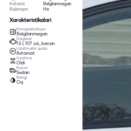
Kafolati
Belgilanmagan
Bojlangan
Ha
Xarakteristikalari
Komplektatsiya
Belgilanmagan
Dvigatel
1.5 l, 107 o.k., benzin
Uzatmalar qutisi
Avtomat
Uzatma
Oldi
Kuzov
Sedan
Rangi
Oq