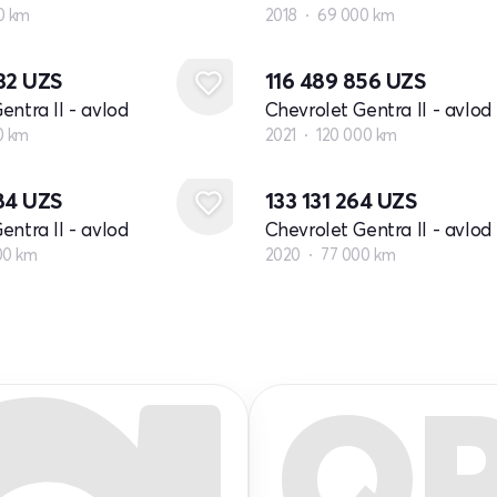
0 km
2018
69 000 km
832
UZS
116 489 856
UZS
entra II - avlod
Chevrolet Gentra II - avlod
0 km
2021
120 000 km
984
UZS
133 131 264
UZS
entra II - avlod
Chevrolet Gentra II - avlod
00 km
2020
77 000 km
Q