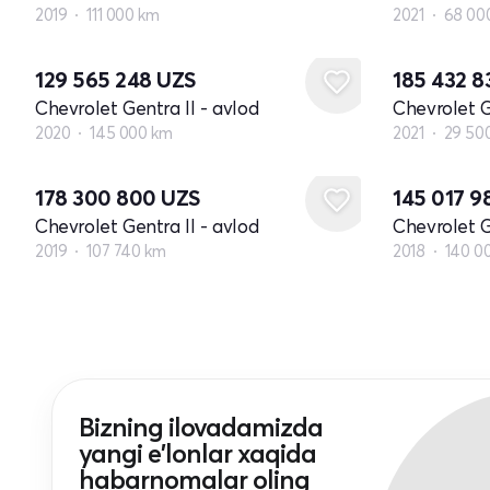
2019
111 000 km
2021
68 00
129 565 248
UZS
185 432 
Chevrolet Gentra II - avlod
Chevrolet G
2020
145 000 km
2021
29 50
178 300 800
UZS
145 017 
Chevrolet Gentra II - avlod
Chevrolet G
2019
107 740 km
2018
140 0
Bizning ilovadamizda
yangi e'lonlar xaqida
habarnomalar oling