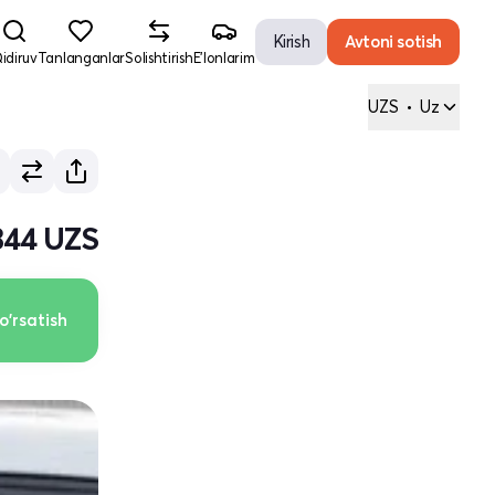
Kirish
Avtoni sotish
idiruv
Tanlanganlar
Solishtirish
E'lonlarim
UZS
•
Uz
 344 UZS
o'rsatish