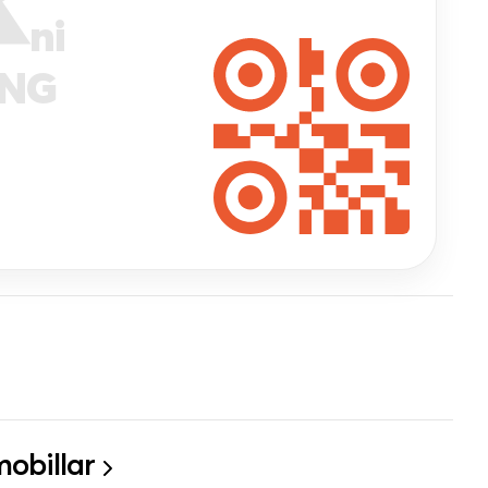
ni
ANG
obillar