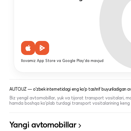
Ilovamiz App Store va Google Play'da mavjud
AUTO.UZ — o'zbek internetidagi eng ko'p tashrif buyuriladigan av
Biz yengil avtomobillar, yuk va tijorat transport vositalari,
hamda boshqa ko'plab turdagi transport vositalarining keng t
Yangi avtomobillar