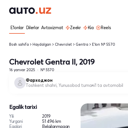
E'lonlar
Dilerlar
Avtoxizmat
Zeekr
Kia
Reels
Bosh sahifa
Haydalgan
Chevrolet
Gentra
E'lon № 5570
Chevrolet Gentra II, 2019
16 yanvar 2025
№ 5570
Фарходжон
Toshkent shahri, Yunusobod tumani
1 ta avtomobil
Egalik tarixi
Yili
2019
Yurgani
51 496 km
Egalari
Belgilanmagan