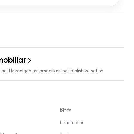
obillar
ari. Haydalgan avtomobillarni sotib olish va sotish
BMW
Leapmotor