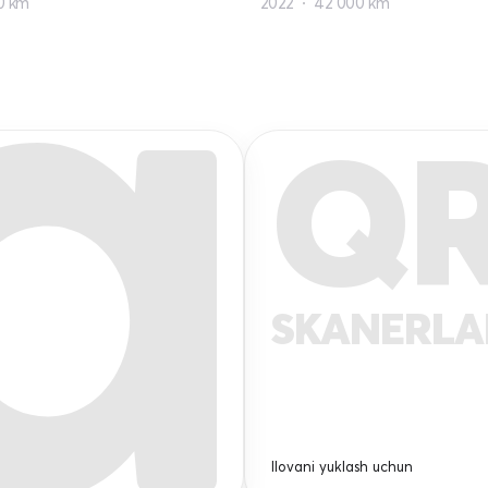
0 km
2022
42 000 km
Q
SKANERL
Ilovani yuklash uchun