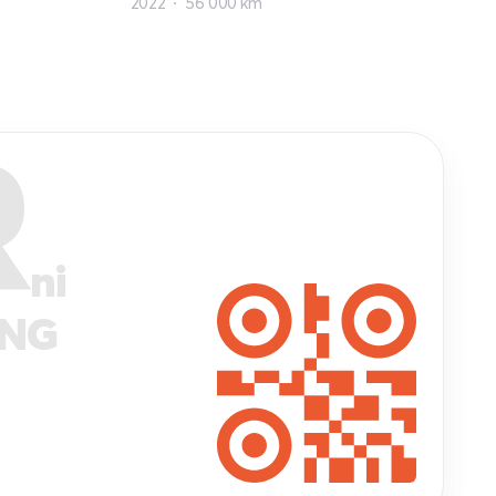
2022
56 000 km
R
ni
ANG