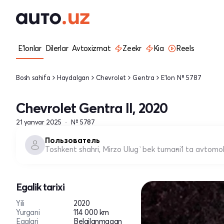
E'lonlar
Dilerlar
Avtoxizmat
Zeekr
Kia
Reels
Bosh sahifa
Haydalgan
Chevrolet
Gentra
E'lon № 5787
Chevrolet Gentra II, 2020
21 yanvar 2025
№ 5787
Пользователь
Toshkent shahri, Mirzo Ulug`bek tumani
1 ta avtomob
Egalik tarixi
Yili
2020
Yurgani
114 000 km
Egalari
Belgilanmagan