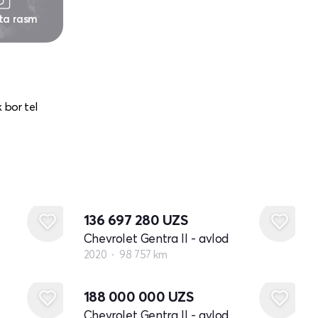
 ta rasm
 bor tel
136 697 280
UZS
Chevrolet Gentra II - avlod
2020
98 757 km
188 000 000
UZS
Chevrolet Gentra II - avlod