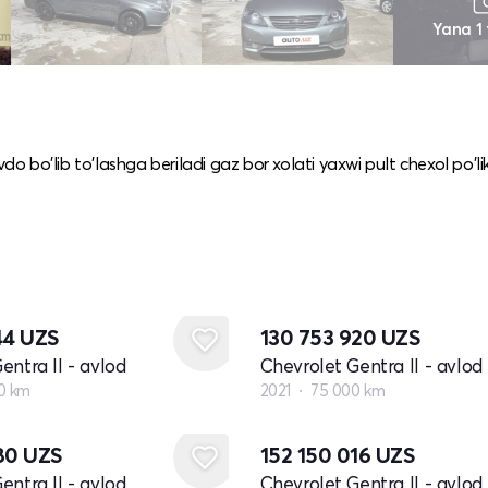
Yana 1
bo'lib to'lashga beriladi gaz bor xolati yaxwi pult chexol po'lik
44
UZS
130 753 920
UZS
entra II - avlod
Chevrolet Gentra II - avlod
0 km
2021
75 000 km
080
UZS
152 150 016
UZS
entra II - avlod
Chevrolet Gentra II - avlod