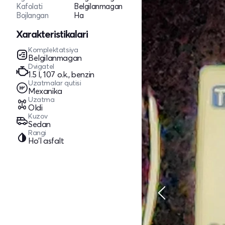
Kafolati
Belgilanmagan
Bojlangan
Ha
Xarakteristikalari
Komplektatsiya
Belgilanmagan
Dvigatel
1.5 l, 107 o.k., benzin
Uzatmalar qutisi
Mexanika
Uzatma
Oldi
Kuzov
Sedan
Rangi
Ho'l asfalt