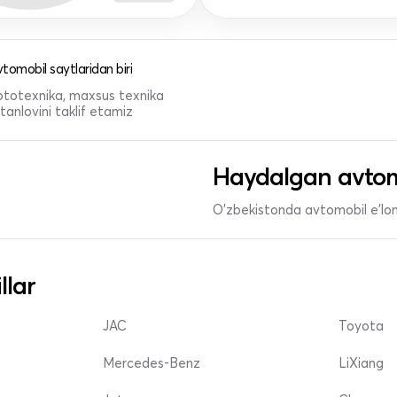
tomobil saytlaridan biri
 mototexnika, maxsus texnika
anlovini taklif etamiz
Haydalgan avtom
O'zbekistonda avtomobil e’lonl
llar
JAC
Toyota
Mercedes-Benz
LiXiang