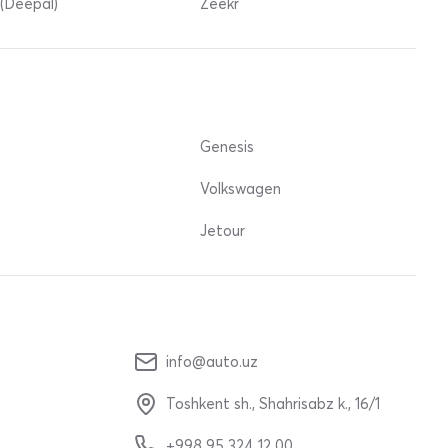
(Deepal)
Zeekr
Genesis
Volkswagen
Jetour
info@auto.uz
Toshkent sh., Shahrisabz k., 16/1
+998 95 324 12 00