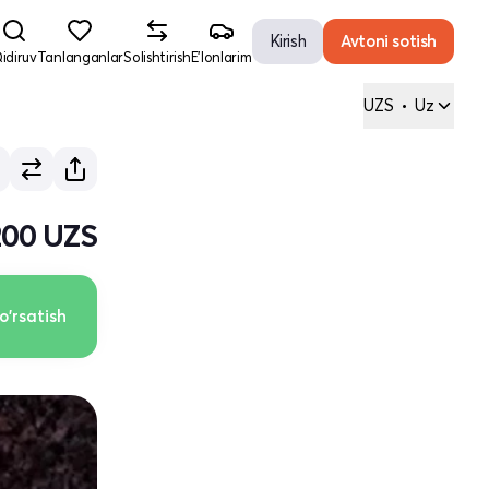
Kirish
Avtoni sotish
idiruv
Tanlanganlar
Solishtirish
E'lonlarim
UZS
•
Uz
200 UZS
o'rsatish