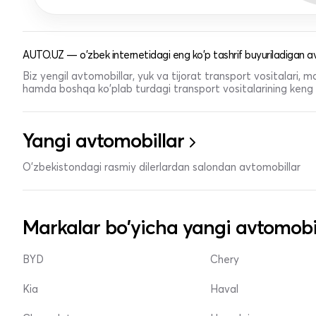
AUTO.UZ — o'zbek internetidagi eng ko'p tashrif buyuriladigan av
Biz yengil avtomobillar, yuk va tijorat transport vositalari,
hamda boshqa ko'plab turdagi transport vositalarining keng t
Yangi avtomobillar
O'zbekistondagi rasmiy dilerlardan salondan avtomobillar
Markalar bo'yicha yangi avtomobi
BYD
Chery
Kia
Haval