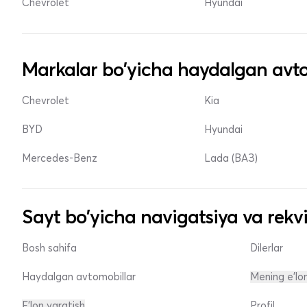
Chevrolet
Hyundai
Markalar bo'yicha haydalgan avto
Chevrolet
Kia
BYD
Hyundai
Mercedes-Benz
Lada (ВАЗ)
Sayt bo'yicha navigatsiya va rekvi
Bosh sahifa
Dilerlar
Haydalgan avtomobillar
Mening e'lo
E'lon yaratish
Profil