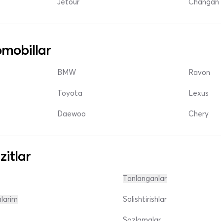
Jetour
Changan 
mobillar
BMW
Ravon
Toyota
Lexus
Daewoo
Chery
zitlar
Tanlanganlar
nlarim
Solishtirishlar
Sozlamalar