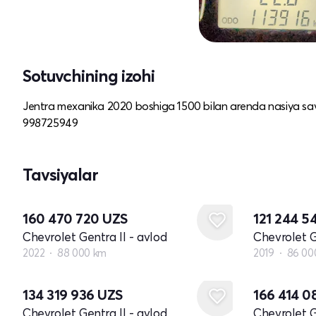
Sotuvchining izohi
Jentra mexanika 2020 boshiga 1500 bilan arenda nasiya savdo 
998725949
Tavsiyalar
160 470 720
UZS
121 244 5
Chevrolet Gentra II - avlod
Chevrolet G
2022
88 000 km
2019
86 00
134 319 936
UZS
166 414 
Chevrolet Gentra II - avlod
Chevrolet G