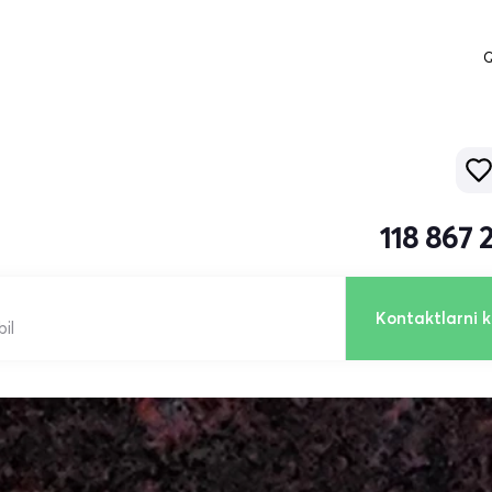
Q
118 867 
Kontaktlarni k
il