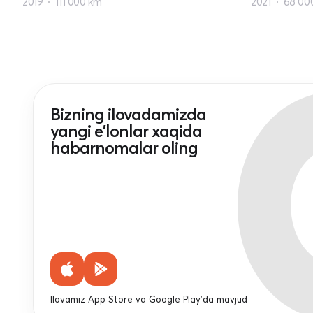
2019
111 000 km
2021
68 00
Bizning ilovadamizda
yangi e'lonlar xaqida
habarnomalar oling
Ilovamiz App Store va Google Play'da mavjud