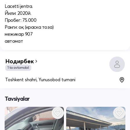
Lacetti jentra.
Йили: 2020й.
Пробег: 75.000
Ранги: оқ (краска тоза)
межикар 907
автомат
Нодирбек
1 ta avtomobil
Toshkent shahri, Yunusobod tumani
Tavsiyalar