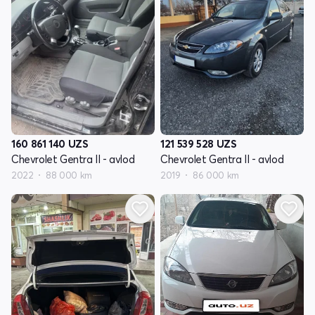
160 861 140
UZS
121 539 528
UZS
Chevrolet Gentra II - avlod
Chevrolet Gentra II - avlod
2022
88 000 km
2019
86 000 km