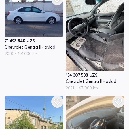
71 493 840
UZS
Chevrolet Gentra II - avlod
2018
101 000 km
154 307 538
UZS
Chevrolet Gentra II - avlod
2021
67 000 km