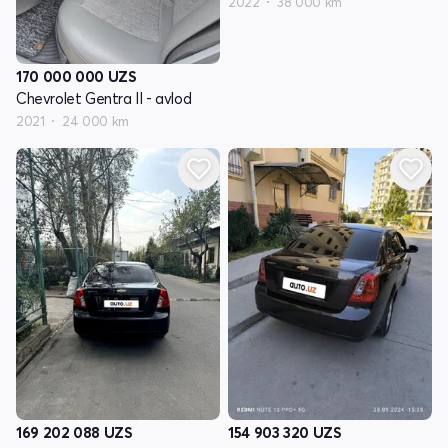
2022
38 000 km
170 000 000
UZS
Chevrolet Gentra II - avlod
2021
24 000 km
169 202 088
UZS
154 903 320
UZS