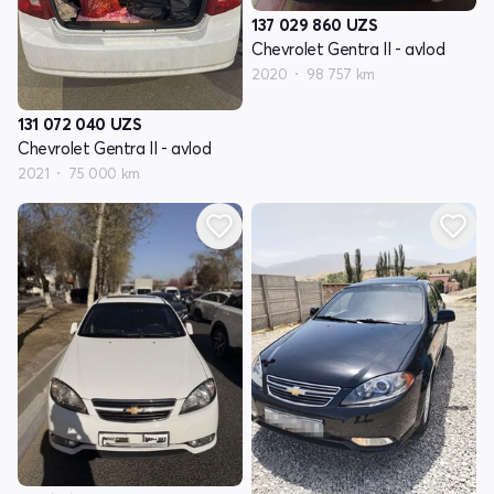
137 029 860
UZS
Chevrolet Gentra II - avlod
2020
98 757 km
131 072 040
UZS
Chevrolet Gentra II - avlod
2021
75 000 km