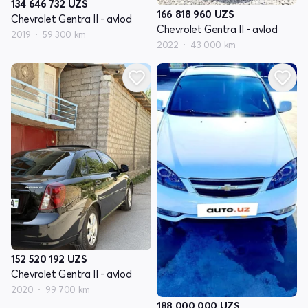
134 646 732
UZS
166 818 960
UZS
Chevrolet Gentra II - avlod
Chevrolet Gentra II - avlod
2019
59 300 km
2022
43 000 km
152 520 192
UZS
Chevrolet Gentra II - avlod
2020
99 700 km
188 000 000
UZS