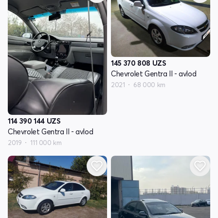
145 370 808
UZS
Chevrolet Gentra II - avlod
2021
68 000 km
114 390 144
UZS
Chevrolet Gentra II - avlod
2019
111 000 km