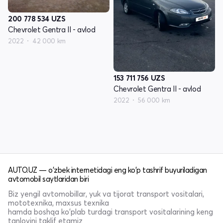
200 778 534
UZS
Chevrolet Gentra II - avlod
2022
42 000 km
153 711 756
UZS
Chevrolet Gentra II - avlod
2022
56 000 km
AUTO.UZ — o'zbek internetidagi eng ko'p tashrif buyuriladigan
avtomobil saytlaridan biri
Biz yengil avtomobillar, yuk va tijorat transport vositalari,
mototexnika, maxsus texnika
hamda boshqa ko'plab turdagi transport vositalarining keng
tanlovini taklif etamiz