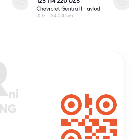
125 114 220
UZS
Chevrolet Gentra II - avlod
2017
84 000 km
R
ni
ANG