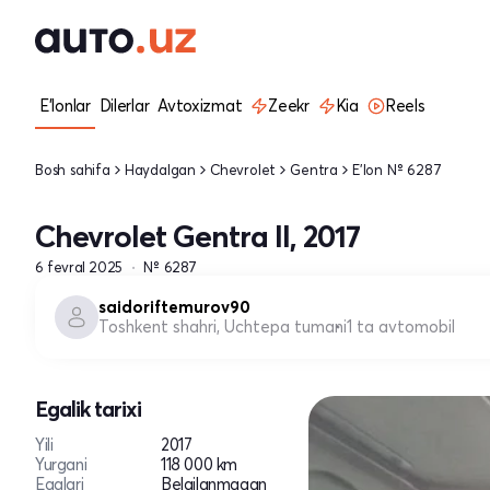
E'lonlar
Dilerlar
Avtoxizmat
Zeekr
Kia
Reels
Bosh sahifa
Haydalgan
Chevrolet
Gentra
E'lon № 6287
Chevrolet Gentra II, 2017
6 fevral 2025
№ 6287
saidoriftemurov90
Toshkent shahri, Uchtepa tumani
1 ta avtomobil
Egalik tarixi
Yili
2017
Yurgani
118 000 km
Egalari
Belgilanmagan