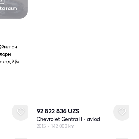
 ta rasm
ўйилган
нлари
сход йўқ
92 822 836
UZS
Chevrolet Gentra II - avlod
2015
142 000 km