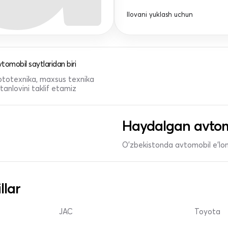
Ilovani yuklash uchun
tomobil saytlaridan biri
 mototexnika, maxsus texnika
anlovini taklif etamiz
Haydalgan avtom
O'zbekistonda avtomobil e’lonl
llar
JAC
Toyota