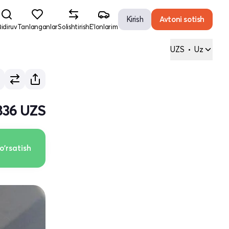
Kirish
Avtoni sotish
idiruv
Tanlanganlar
Solishtirish
E'lonlarim
UZS
•
Uz
 836 UZS
o'rsatish