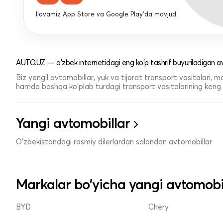
Ilovamiz App Store va Google Play'da mavjud
AUTO.UZ — o'zbek internetidagi eng ko'p tashrif buyuriladigan av
Biz yengil avtomobillar, yuk va tijorat transport vositalari,
hamda boshqa ko'plab turdagi transport vositalarining keng t
Yangi avtomobillar
O'zbekistondagi rasmiy dilerlardan salondan avtomobillar
Markalar bo'yicha yangi avtomobi
BYD
Chery