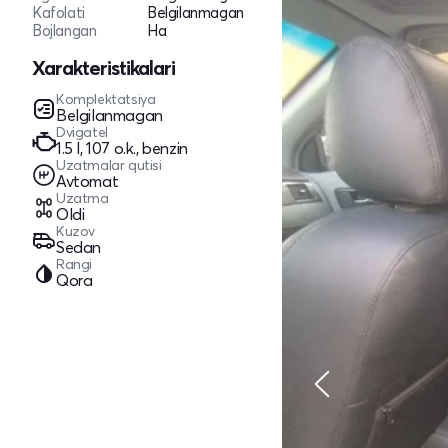
Kafolati
Belgilanmagan
Bojlangan
Ha
Xarakteristikalari
Komplektatsiya
Belgilanmagan
Dvigatel
1.5 l, 107 o.k., benzin
Uzatmalar qutisi
Avtomat
Uzatma
Oldi
Kuzov
Sedan
Rangi
Qora