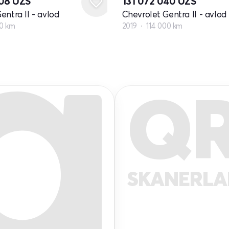
808
UZS
131 072 040
UZS
entra II - avlod
Chevrolet Gentra II - avlod
00 km
2019
114 000 km
Q
SKANERL