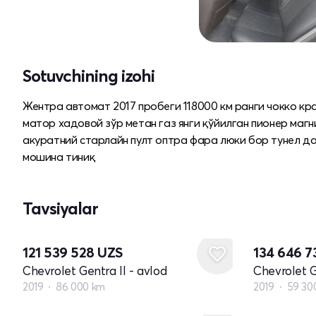
Sotuvchining izohi
Жентра автомат 2017 пробеги 118000 км ранги чокко кра
матор хадовой зўр метан газ янги қўйилган пионер маг
акуратний старлайн пулт оптра фара люки бор тунел д
мошина тиниқ
Tavsiyalar
121 539 528
UZS
134 646 
Chevrolet Gentra II - avlod
Chevrolet G
2019
86 000 km
2019
59 30