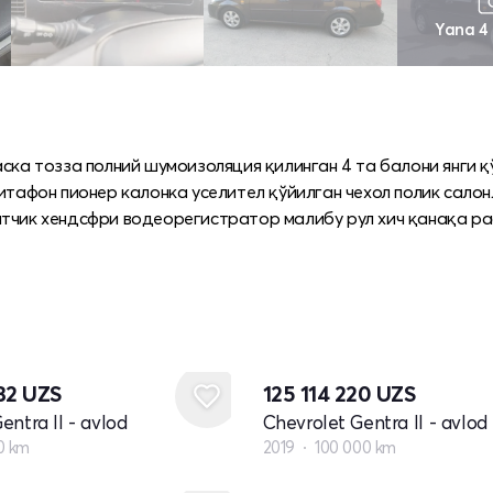
Yana 4
ска тозза полний шумоизоляция қилинган 4 та балони янги қ
нитафон пионер калонка уселител қўйилган чехол полик сало
атчик хендсфри водеорегистратор малибу рул хич қанақа ра
732
UZS
125 114 220
UZS
entra II - avlod
Chevrolet Gentra II - avlod
0 km
2019
100 000 km