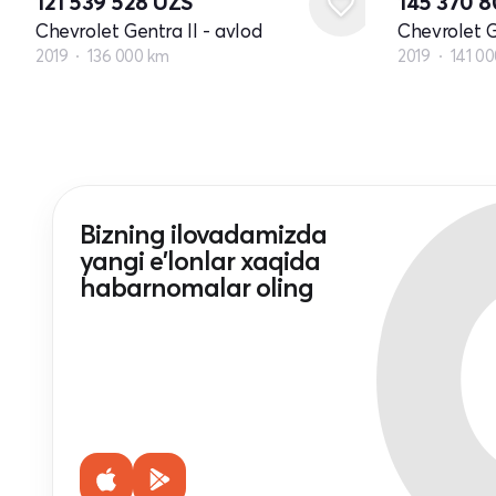
121 539 528
UZS
145 370 
Chevrolet Gentra II - avlod
Chevrolet G
2019
136 000 km
2019
141 0
Bizning ilovadamizda
yangi e'lonlar xaqida
habarnomalar oling