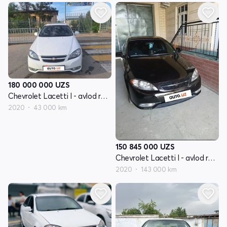
180 000 000
UZS
Chevrolet Lacetti I - avlod restayling
2020
43 000 km
150 845 000
UZS
Chevrolet Lacetti I - avlod restayling
2020
143 000 km