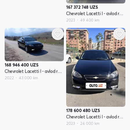
167 372 748
UZS
Chevrolet Lacetti I - avlod restayling
2023
49 400 km
168 946 400
UZS
Chevrolet Lacetti I - avlod restayling
2022
43 000 km
178 600 480
UZS
Chevrolet Lacetti I - avlod restayling
2023
24 000 km