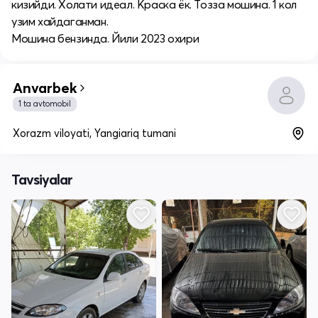
кизийди. Холати идеал. Краска ёк. Тозза мошина. 1 кол
узим хайдаганман.
Мошина бензинда. Йили 2023 охири
Anvarbek
1 ta avtomobil
Xorazm viloyati, Yangiariq tumani
Tavsiyalar