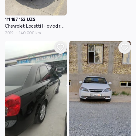
111 187 152
UZS
Chevrolet Lacetti I - avlod restayling
2019
140 000 km