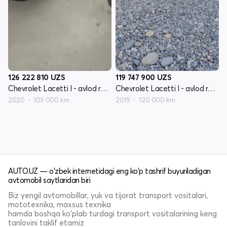
126 222 810
UZS
119 747 900
UZS
Chevrolet Lacetti I - avlod restayling
Chevrolet Lacetti I - avlod restayling
2020
105 000 km
2019
120 000 km
AUTO.UZ — o'zbek internetidagi eng ko'p tashrif buyuriladigan
avtomobil saytlaridan biri
Biz yengil avtomobillar, yuk va tijorat transport vositalari,
mototexnika, maxsus texnika
hamda boshqa ko'plab turdagi transport vositalarining keng
tanlovini taklif etamiz