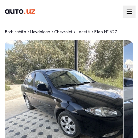
Bosh sahifa
Haydalgan
Chevrolet
Lacetti
E'lon № 627