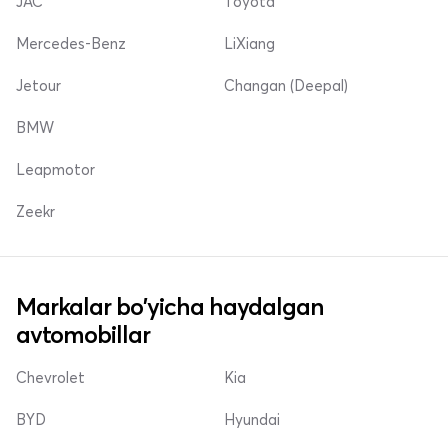
JAC
Toyota
Mercedes-Benz
LiXiang
Jetour
Changan (Deepal)
BMW
Leapmotor
Zeekr
Markalar bo'yicha haydalgan
avtomobillar
Chevrolet
Kia
BYD
Hyundai