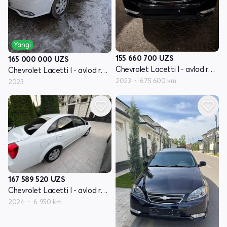
Yangi
155 660 700
UZS
165 000 000
UZS
Chevrolet Lacetti I - avlod restayling
Chevrolet Lacetti I - avlod restayling
2023
675 600 km
2023
167 589 520
UZS
Chevrolet Lacetti I - avlod restayling
2024
6 950 km