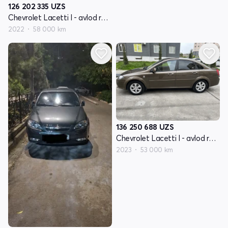
126 202 335
UZS
Chevrolet Lacetti I - avlod restayling
2022
58 000 km
136 250 688
UZS
Chevrolet Lacetti I - avlod restayling
2023
53 000 km