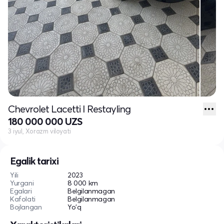
Chevrolet Lacetti I Restayling
180 000 000 UZS
3 iyul, Xorazm viloyati
Egalik tarixi
Yili
2023
Yurgani
8 000 km
Egalari
Belgilanmagan
Kafolati
Belgilanmagan
Bojlangan
Yo'q