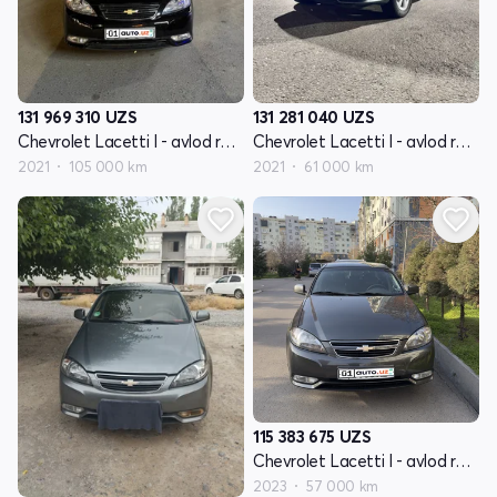
131 969 310
UZS
131 281 040
UZS
Chevrolet Lacetti I - avlod restayling
Chevrolet Lacetti I - avlod restayling
2021
105 000 km
2021
61 000 km
115 383 675
UZS
Chevrolet Lacetti I - avlod restayling
2023
57 000 km