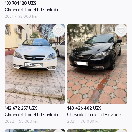
133 701 120
UZS
Chevrolet Lacetti I - avlod restayling
2021
55 000 km
142 672 257
UZS
140 426 402
UZS
Chevrolet Lacetti I - avlod restayling
Chevrolet Lacetti I - avlod restayling
2022
58 000 km
2021
70 000 km