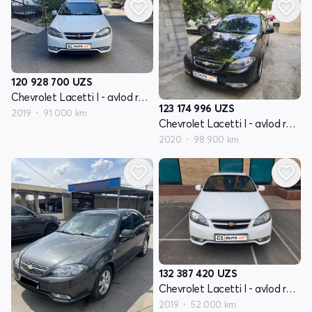
120 928 700
UZS
Chevrolet Lacetti I - avlod restayling
123 174 996
UZS
2019
91 000 km
Chevrolet Lacetti I - avlod restayling
2020
98 900 km
132 387 420
UZS
Chevrolet Lacetti I - avlod restayling
2019
52 000 km