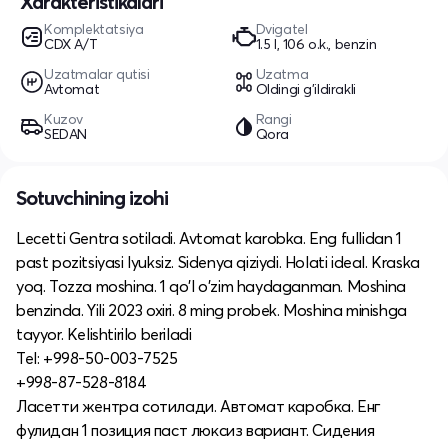
Xarakteristikalari
Komplektatsiya
Dvigatel
CDX A/T
1.5 l, 106 o.k., benzin
Uzatmalar qutisi
Uzatma
Avtomat
Oldingi g'ildirakli
Kuzov
Rangi
SEDAN
Qora
Sotuvchining izohi
Lecetti Gentra sotiladi. Avtomat karobka. Eng fullidan 1
past pozitsiyasi lyuksiz. Sidenya qiziydi. Holati ideal. Kraska
yoq. Tozza moshina. 1 qo'l o'zim haydaganman. Moshina
benzinda. Yili 2023 oxiri. 8 ming probek. Moshina minishga
tayyor. Kelishtirilo beriladi
Tel: +998-50-003-7525
+998-87-528-8184
Ласетти жентра сотилади. Автомат каробка. Енг
фулидан 1 позиция паст люксиз вариант. Сидения