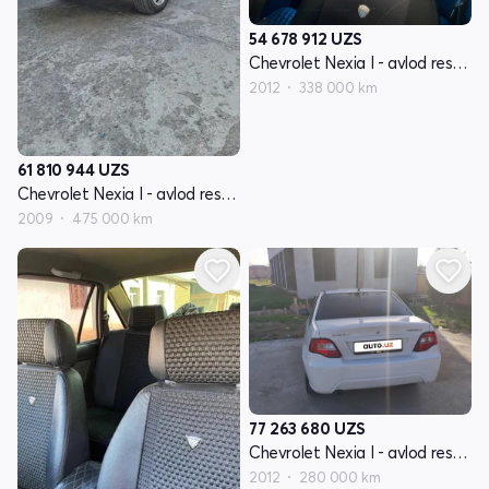
54 678 912
UZS
Chevrolet Nexia I - avlod restayling
2012
338 000 km
61 810 944
UZS
Chevrolet Nexia I - avlod restayling
2009
475 000 km
77 263 680
UZS
Chevrolet Nexia I - avlod restayling
2012
280 000 km