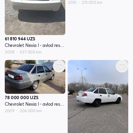
2010
213 000 km
61 810 944
UZS
Chevrolet Nexia I - avlod restayling
2008
437 000 km
78 000 000
UZS
Chevrolet Nexia I - avlod restayling
2009
206 000 km