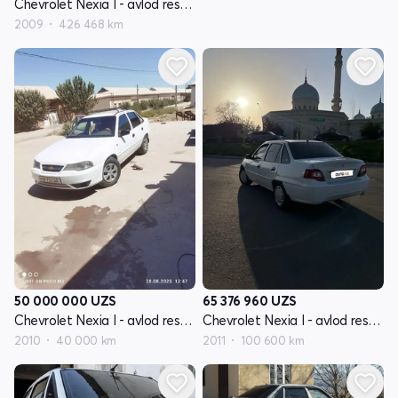
Chevrolet Nexia I - avlod restayling
2009
426 468 km
50 000 000
UZS
65 376 960
UZS
Chevrolet Nexia I - avlod restayling
Chevrolet Nexia I - avlod restayling
2010
40 000 km
2011
100 600 km