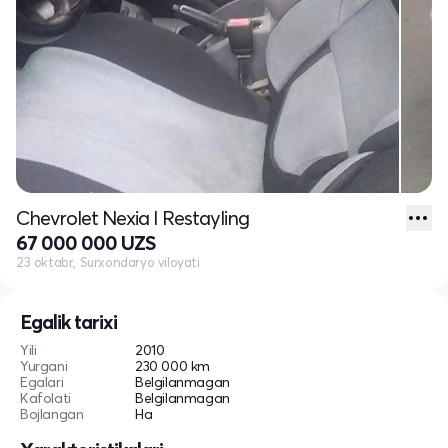
Chevrolet Nexia I Restayling
67 000 000 UZS
23 oktabr, Surxondaryo viloyati
Egalik tarixi
Yili
2010
Yurgani
230 000 km
Egalari
Belgilanmagan
Kafolati
Belgilanmagan
Bojlangan
Ha