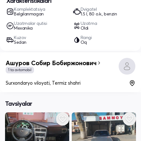
Xarakteristikalari
Komplektatsiya
Dvigatel
Belgilanmagan
1.5 l, 80 o.k., benzin
Uzatmalar qutisi
Uzatma
Mexanika
Oldi
Kuzov
Rangi
Sedan
Oq
Ашуров Собир Бобиржонович
1 ta avtomobil
Surxondaryo viloyati, Termiz shahri
Tavsiyalar