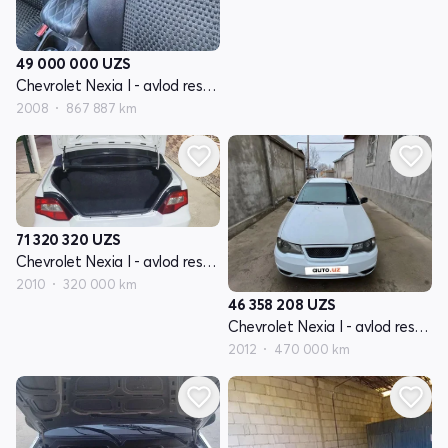
49 000 000
UZS
Chevrolet Nexia I - avlod restayling
2008
867 887 km
71 320 320
UZS
Chevrolet Nexia I - avlod restayling
2010
320 000 km
46 358 208
UZS
Chevrolet Nexia I - avlod restayling
2012
470 000 km