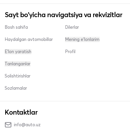
Sayt bo'yicha navigatsiya va rekvizitlar
Bosh sahifa
Dilerlar
Haydalgan avtomobillar
Mening e'lonlarim
E'lon yaratish
Profil
Tanlanganlar
Solishtirishlar
Sozlamalar
Kontaktlar
info@auto.uz