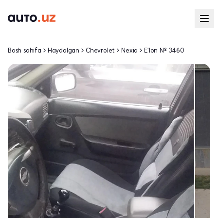
Bosh sahifa
Haydalgan
Chevrolet
Nexia
E'lon № 3460