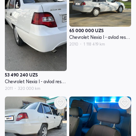
65 000 000
UZS
Chevrolet Nexia I - avlod restayling
2010
1 118 419 km
53 490 240
UZS
Chevrolet Nexia I - avlod restayling
2011
320 000 km