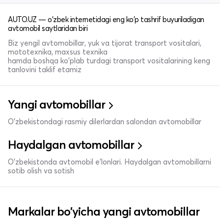
AUTO.UZ — o'zbek internetidagi eng ko'p tashrif buyuriladigan
avtomobil saytlaridan biri
Biz yengil avtomobillar, yuk va tijorat transport vositalari,
mototexnika, maxsus texnika
hamda boshqa ko'plab turdagi transport vositalarining keng
tanlovini taklif etamiz
Yangi avtomobillar
O'zbekistondagi rasmiy dilerlardan salondan avtomobillar
Haydalgan avtomobillar
O'zbekistonda avtomobil e’lonlari. Haydalgan avtomobillarni
sotib olish va sotish
Markalar bo'yicha yangi avtomobillar