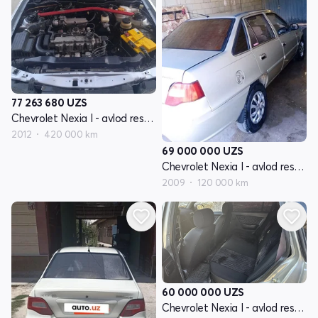
77 263 680
UZS
Chevrolet Nexia I - avlod restayling
2012
420 000 km
69 000 000
UZS
Chevrolet Nexia I - avlod restayling
2009
120 000 km
60 000 000
UZS
Chevrolet Nexia I - avlod restayling