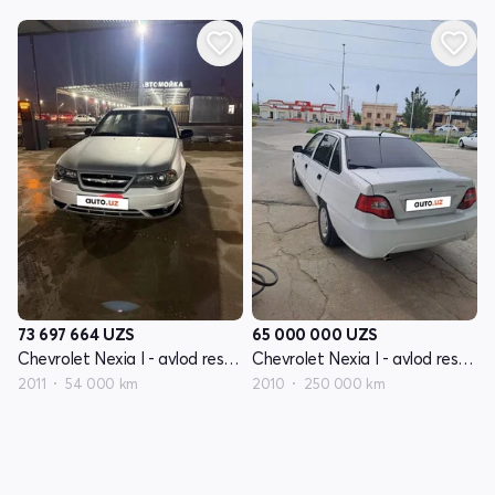
73 697 664
UZS
65 000 000
UZS
Chevrolet Nexia I - avlod restayling
Chevrolet Nexia I - avlod restayling
2011
54 000 km
2010
250 000 km