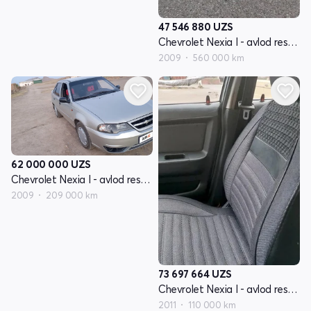
47 546 880
UZS
Chevrolet Nexia I - avlod restayling
2009
560 000 km
62 000 000
UZS
Chevrolet Nexia I - avlod restayling
2009
209 000 km
73 697 664
UZS
Chevrolet Nexia I - avlod restayling
2011
110 000 km