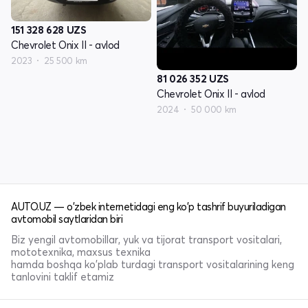
151 328 628
UZS
Chevrolet Onix II - avlod
2023
25 500 km
81 026 352
UZS
Chevrolet Onix II - avlod
2024
50 000 km
AUTO.UZ — o'zbek internetidagi eng ko'p tashrif buyuriladigan
avtomobil saytlaridan biri
Biz yengil avtomobillar, yuk va tijorat transport vositalari,
mototexnika, maxsus texnika
hamda boshqa ko'plab turdagi transport vositalarining keng
tanlovini taklif etamiz