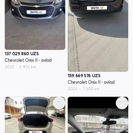
137 029 860
UZS
Chevrolet Onix II - avlod
2023
2 900 km
159 669 576
UZS
Chevrolet Onix II - avlod
2024
7 500 km