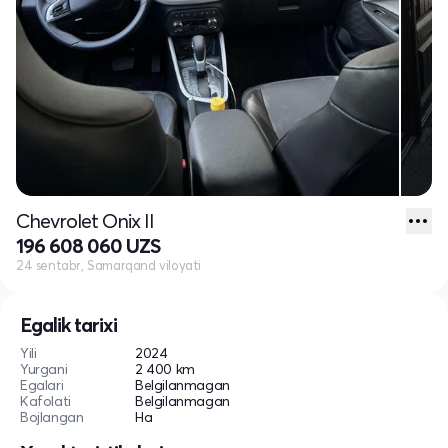
Chevrolet Onix II
196 608 060 UZS
24 sentabr, Samarqand viloyati
Egalik tarixi
Yili
2024
Yurgani
2 400 km
Egalari
Belgilanmagan
Kafolati
Belgilanmagan
Bojlangan
Ha