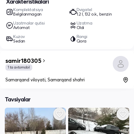
Xarakteristikalari
Komplektatsiya
Dvigatel
Belgilanmagan
1.2 l, 132 o.k., benzin
Uzatmalar qutisi
Uzatma
Avtomat
Oldi
Kuzov
Rangi
Sedan
Qora
samir180305
1 ta avtomobil
Samarqand viloyati, Samarqand shahri
Tavsiyalar