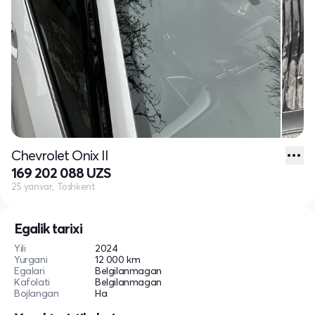
Chevrolet Onix II
169 202 088 UZS
25 yanvar, Toshkent
Egalik tarixi
Yili
2024
Yurgani
12 000 km
Egalari
Belgilanmagan
Kafolati
Belgilanmagan
Bojlangan
Ha