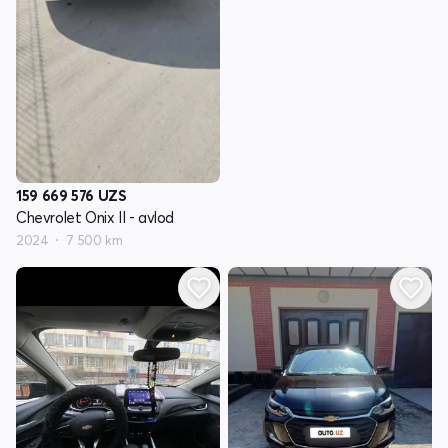
159 669 576
UZS
Chevrolet Onix II - avlod
2024
7 500 km