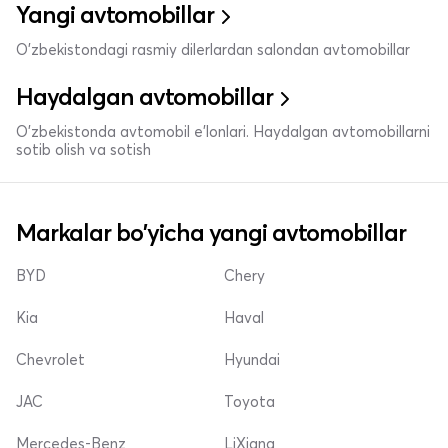
Yangi avtomobillar
O'zbekistondagi rasmiy dilerlardan salondan avtomobillar
Haydalgan avtomobillar
O'zbekistonda avtomobil e’lonlari. Haydalgan avtomobillarni
sotib olish va sotish
Markalar bo'yicha yangi avtomobillar
BYD
Chery
Kia
Haval
Chevrolet
Hyundai
JAC
Toyota
Mercedes-Benz
LiXiang