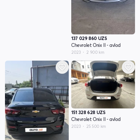
137 029 860
UZS
Chevrolet Onix II - avlod
2023
2 900 km
151 328 628
UZS
Chevrolet Onix II - avlod
2023
25 500 km