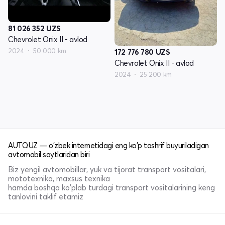
81 026 352
UZS
Chevrolet Onix II - avlod
2024
50 000 km
172 776 780
UZS
Chevrolet Onix II - avlod
2024
25 200 km
AUTO.UZ — o'zbek internetidagi eng ko'p tashrif buyuriladigan
avtomobil saytlaridan biri
Biz yengil avtomobillar, yuk va tijorat transport vositalari,
mototexnika, maxsus texnika
hamda boshqa ko'plab turdagi transport vositalarining keng
tanlovini taklif etamiz