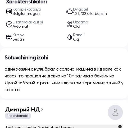
Xarakteristikalari
Komplektatsiya
Dvigatel
Belgilanmagan
1.2 l, 132 o.k., benzin
Uzatmalar qutisi
Uzatma
Avtomat
Oldi
Kuzov
Rangi
Sedan
Oq
Sotuvchining izohi
один хозяин с нуля, брал с салона. машина в идеале как
новая. то прошел не давно на 10т заливаю бензин на
Лукойле 95-ый. с реальным клиентом торг минимальный у
капота
Дмитрий НД
1 ta avtomobil
Toshkent shahri, Yashnobod tumani