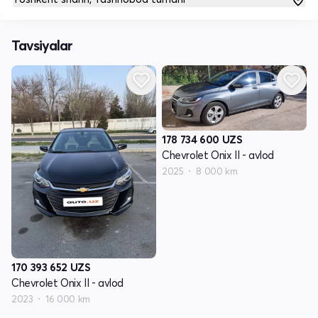
Tavsiyalar
178 734 600
UZS
Chevrolet Onix II - avlod
2025
8 000 km
170 393 652
UZS
Chevrolet Onix II - avlod
2023
16 000 km