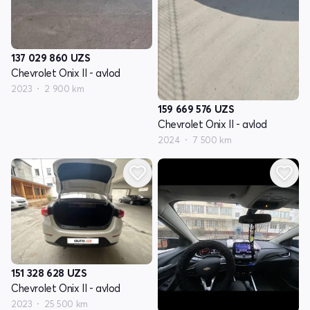
137 029 860
UZS
Chevrolet Onix II - avlod
2023
2 900 km
159 669 576
UZS
Chevrolet Onix II - avlod
2024
7 500 km
151 328 628
UZS
Chevrolet Onix II - avlod
2023
25 500 km