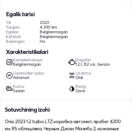
Egalik tarixi
Yili
2023
Yurgani
4 300 km
Egalari
Belgilanmagan
Kafolati
Belgilanmagan
Bojlangan
Ha
Xarakteristikalari
Komplektatsiya
Dvigatel
Belgilanmagan
1.2 l, 132 o.k., benzin
Uzatmalar qutisi
Uzatma
Avtomat
Oldi
Kuzov
Rangi
Sedan
Qora
Sotuvchining izohi
Onix 2023 1.2 turbo LTZ коробка автомат, пробег 4300
км, RS облицовка, Черные Диски Малибу 2, кожанные