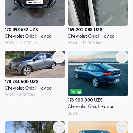
170 393 652
UZS
169 202 088
UZS
Chevrolet Onix II - avlod
Chevrolet Onix II - avlod
2023
16 000 km
2024
12 000 km
178 734 600
UZS
Chevrolet Onix II - avlod
Yangi
2025
8 000 km
176 900 000
UZS
Chevrolet Onix II - avlod
2024