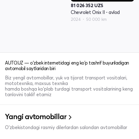
81 026 352
UZS
Chevrolet Onix II - avlod
2024
50 000 km
AUTO.UZ — o'zbek internetidagi eng ko'p tashrif buyuriladigan
avtomobil saytlaridan biri
Biz yengil avtomobillar, yuk va tijorat transport vositalari,
mototexnika, maxsus texnika
hamda boshqa ko'plab turdagi transport vositalarining keng
tanlovini taklif etamiz
Yangi avtomobillar
O'zbekistondagi rasmiy dilerlardan salondan avtomobillar