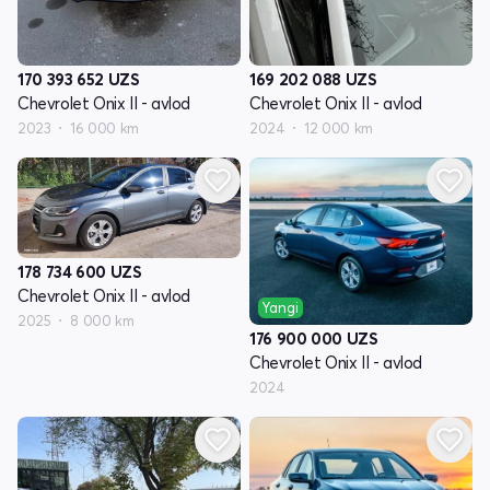
170 393 652
UZS
169 202 088
UZS
Chevrolet Onix II - avlod
Chevrolet Onix II - avlod
2023
16 000 km
2024
12 000 km
178 734 600
UZS
Chevrolet Onix II - avlod
Yangi
2025
8 000 km
176 900 000
UZS
Chevrolet Onix II - avlod
2024