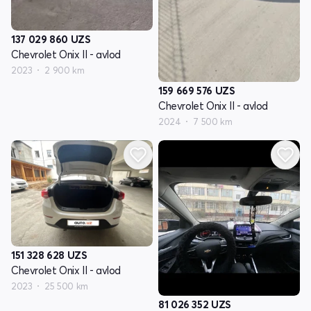
137 029 860
UZS
Chevrolet Onix II - avlod
2023
2 900 km
159 669 576
UZS
Chevrolet Onix II - avlod
2024
7 500 km
151 328 628
UZS
Chevrolet Onix II - avlod
2023
25 500 km
81 026 352
UZS