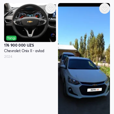
Yangi
176 900 000
UZS
Chevrolet Onix II - avlod
2024