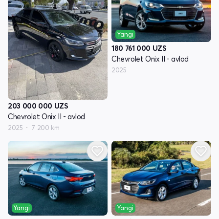
Yangi
180 761 000
UZS
Chevrolet Onix II - avlod
2025
203 000 000
UZS
Chevrolet Onix II - avlod
2025
7 200 km
Yangi
Yangi