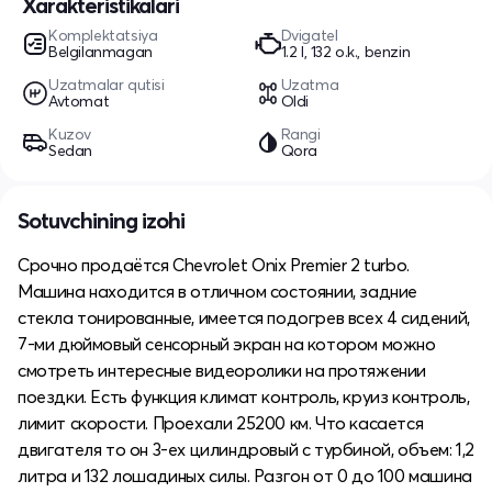
Xarakteristikalari
Komplektatsiya
Dvigatel
Belgilanmagan
1.2 l, 132 o.k., benzin
Uzatmalar qutisi
Uzatma
Avtomat
Oldi
Kuzov
Rangi
Sedan
Qora
Sotuvchining izohi
Срочно продаётся Chevrolet Onix Premier 2 turbo.
Машина находится в отличном состоянии, задние
стекла тонированные, имеется подогрев всех 4 сидений,
7-ми дюймовый сенсорный экран на котором можно
смотреть интересные видеоролики на протяжении
поездки. Есть функция климат контроль, круиз контроль,
лимит скорости. Проехали 25200 км. Что касается
двигателя то он 3-ех цилиндровый с турбиной, объем: 1,2
литра и 132 лошадиных силы. Разгон от 0 до 100 машина