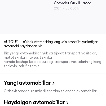
Chevrolet Onix II - avlod
2024
50 000 km
AUTO.UZ — o'zbek internetidagi eng ko'p tashrif buyuriladigan
avtomobil saytlaridan biri
Biz yengil avtomobillar, yuk va tijorat transport vositalari,
mototexnika, maxsus texnika
hamda boshqa ko'plab turdagi transport vositalarining keng
tanlovini taklif etamiz
Yangi avtomobillar
O'zbekistondagi rasmiy dilerlardan salondan avtomobillar
Haydalgan avtomobillar