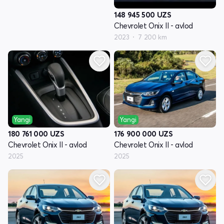
148 945 500
UZS
Chevrolet Onix II - avlod
2023
7 200 km
Yangi
Yangi
176 900 000
UZS
180 761 000
UZS
Chevrolet Onix II - avlod
Chevrolet Onix II - avlod
2025
2025