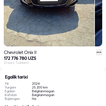
Chevrolet Onix II
172 776 780 UZS
21 mart, Toshkent
Egalik tarixi
Yili
2024
Yurgani
25 200 km
Egalari
Belgilanmagan
Kafolati
Belgilanmagan
Bojlangan
Ha