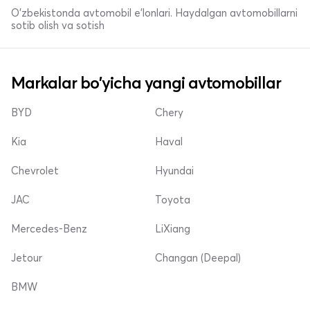
O'zbekistonda avtomobil e’lonlari. Haydalgan avtomobillarni
sotib olish va sotish
Markalar bo'yicha yangi avtomobillar
BYD
Chery
Kia
Haval
Chevrolet
Hyundai
JAC
Toyota
Mercedes-Benz
LiXiang
Jetour
Changan (Deepal)
BMW