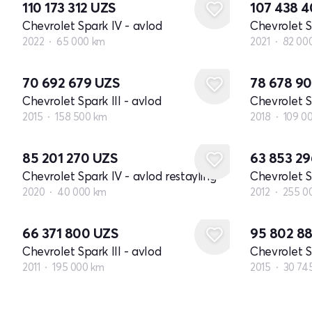
110 173 312
UZS
107 438 
Chevrolet Spark IV - avlod
Chevrolet S
2022
65 000 km
2021
82 00
70 692 679
UZS
78 678 9
Chevrolet Spark III - avlod
Chevrolet S
2015
158 500 km
2018
109 0
85 201 270
UZS
63 853 2
Chevrolet Spark IV - avlod restayling
Chevrolet Sp
2020
40 000 km
2012
255 0
66 371 800
UZS
95 802 8
Chevrolet Spark III - avlod
Chevrolet Sp
2011
195 000 km
2015
30 74