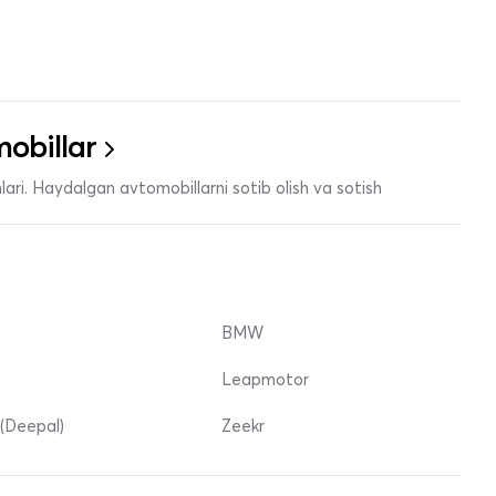
obillar
ari. Haydalgan avtomobillarni sotib olish va sotish
BMW
Leapmotor
(Deepal)
Zeekr