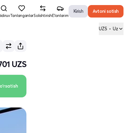
Kirish
Avtoni sotish
idiruv
Tanlanganlar
Solishtirish
E'lonlarim
UZS
•
Uz
 701 UZS
o'rsatish