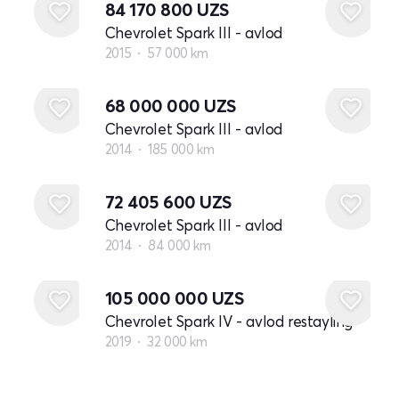
84 170 800
UZS
Chevrolet Spark III - avlod
2015
57 000 km
68 000 000
UZS
Chevrolet Spark III - avlod
2014
185 000 km
72 405 600
UZS
Chevrolet Spark III - avlod
2014
84 000 km
105 000 000
UZS
Chevrolet Spark IV - avlod restayling
2019
32 000 km