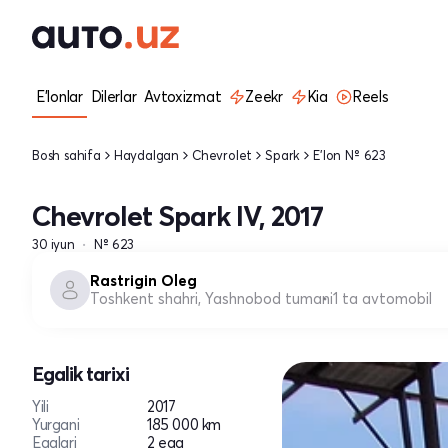
E'lonlar
Dilerlar
Avtoxizmat
Zeekr
Kia
Reels
Bosh sahifa
Haydalgan
Chevrolet
Spark
E'lon № 623
Chevrolet Spark IV, 2017
30 iyun
№ 623
Rastrigin Oleg
Toshkent shahri, Yashnobod tumani
1 ta avtomobil
Egalik tarixi
Yili
2017
Yurgani
185 000 km
Egalari
2 ega