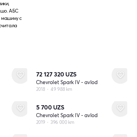
ики,
ошо. АБС
и машину с
ссчитала
72 127 320
UZS
Chevrolet Spark IV - avlod
2018
49 988 km
5 700
UZS
Chevrolet Spark IV - avlod
2019
396 000 km