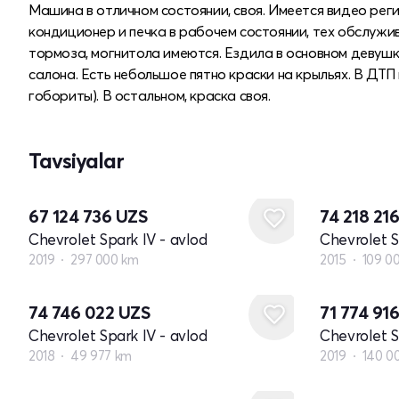
Машина в отличном состоянии, своя. Имеется видео реги
кондиционер и печка в рабочем состоянии, тех обслужив
тормоза, могнитола имеются. Ездила в основном девушка
салона. Есть небольшое пятно краски на крыльях. В ДТП
гобориты). В остальном, краска своя.
Tavsiyalar
67 124 736
UZS
74 218 21
Chevrolet Spark IV - avlod
Chevrolet S
2019
297 000 km
2015
109 0
74 746 022
UZS
71 774 91
Chevrolet Spark IV - avlod
Chevrolet S
2018
49 977 km
2019
140 0