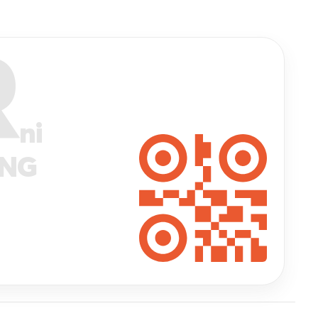
R
ni
ANG