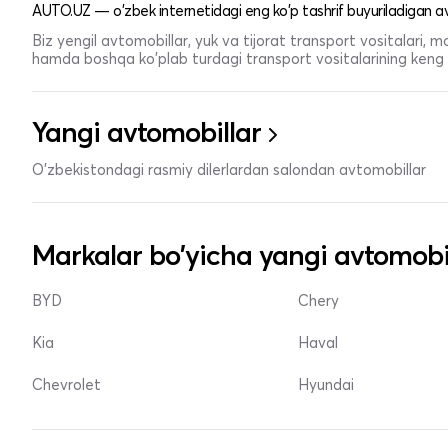
AUTO.UZ — o'zbek internetidagi eng ko'p tashrif buyuriladigan av
Biz yengil avtomobillar, yuk va tijorat transport vositalari,
hamda boshqa ko'plab turdagi transport vositalarining keng t
Yangi avtomobillar
O'zbekistondagi rasmiy dilerlardan salondan avtomobillar
Markalar bo'yicha yangi avtomobi
BYD
Chery
Kia
Haval
Chevrolet
Hyundai