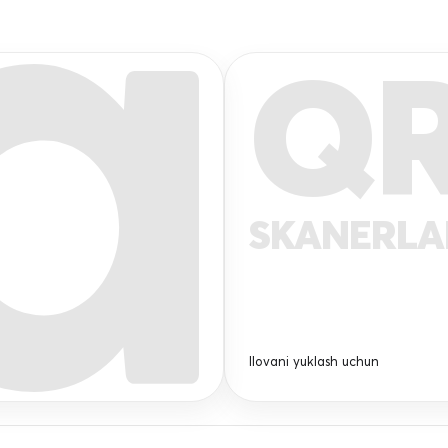
Q
SKANERL
Ilovani yuklash uchun