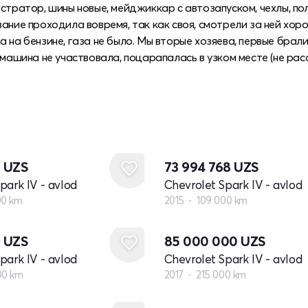
стратор, шины новые, мейджиккар с автозапуском, чехлы, пол
ание проходила вовремя, так как своя, смотрели за ней хор
 на бензине, газа не было. Мы вторые хозяева, первые брал
 машина не участвовала, поцарапалась в узком месте (не ра
6
UZS
73 994 768
UZS
park IV - avlod
Chevrolet Spark IV - avlod
00 km
2015
109 000 km
6
UZS
85 000 000
UZS
park IV - avlod
Chevrolet Spark IV - avlod
00 km
2017
215 000 km