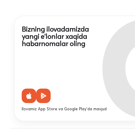
Bizning ilovadamizda
yangi e'lonlar xaqida
habarnomalar oling
Ilovamiz App Store va Google Play'da mavjud