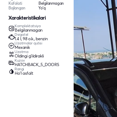
Kafolati
Belgilanmagan
Bojlangan
Yo'q
Xarakteristikalari
Komplektatsiya
Belgilanmagan
Dvigatel
1.4 l, 98 o.k., benzin
Uzatmalar qutisi
Mexanik
Uzatma
Oldingi g'ildirakli
Kuzov
HATCHBACK_5_DOORS
Rangi
Ho'l asfalt