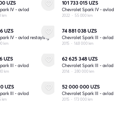
400
UZS
101 733 015
UZS
park IV - avlod
Chevrolet Spark IV - avlod
0 km
2022
55 000 km
06
UZS
74 881 038
UZS
park IV - avlod restayling
Chevrolet Spark III - avlod
00 km
2015
148 000 km
96
UZS
62 625 348
UZS
ark III - avlod
Chevrolet Spark III - avlod
00 km
2014
280 000 km
80
UZS
52 000 000
UZS
ark III - avlod
Chevrolet Spark III - avlod
5 km
2015
173 000 km