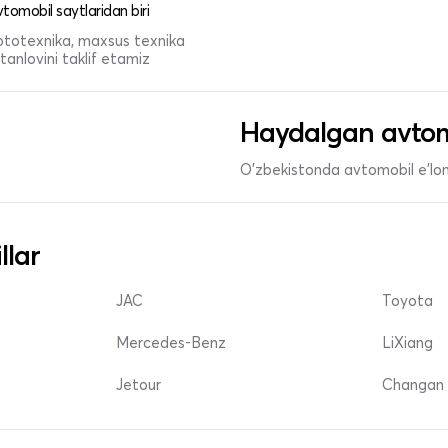
tomobil saytlaridan biri
 mototexnika, maxsus texnika
anlovini taklif etamiz
Haydalgan avtom
O'zbekistonda avtomobil e’lonl
llar
JAC
Toyota
Mercedes-Benz
LiXiang
Jetour
Changan 