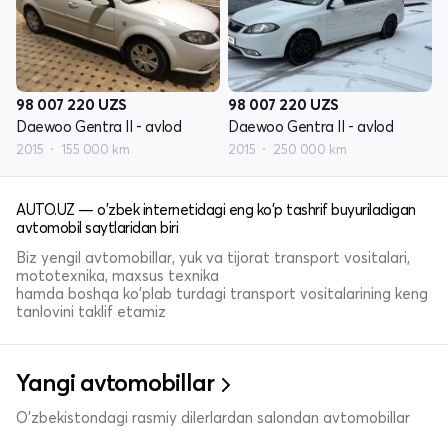
98 007 220
UZS
98 007 220
UZS
Daewoo Gentra II - avlod
Daewoo Gentra II - avlod
2015
155 000 km
2015
250 000 km
AUTO.UZ — o'zbek internetidagi eng ko'p tashrif buyuriladigan
avtomobil saytlaridan biri
Biz yengil avtomobillar, yuk va tijorat transport vositalari,
mototexnika, maxsus texnika
hamda boshqa ko'plab turdagi transport vositalarining keng
tanlovini taklif etamiz
Yangi avtomobillar
O'zbekistondagi rasmiy dilerlardan salondan avtomobillar