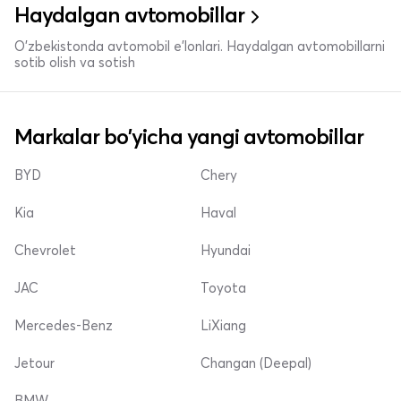
Haydalgan avtomobillar
O'zbekistonda avtomobil e’lonlari. Haydalgan avtomobillarni
sotib olish va sotish
Markalar bo'yicha yangi avtomobillar
BYD
Chery
Kia
Haval
Chevrolet
Hyundai
JAC
Toyota
Mercedes-Benz
LiXiang
Jetour
Changan (Deepal)
BMW