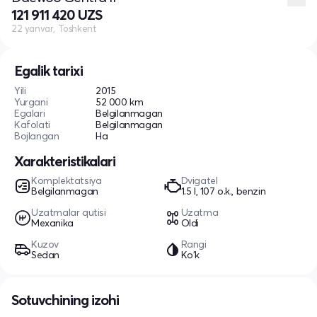
121 911 420 UZS
22 yanvar, Toshkent
Egalik tarixi
Yili
2015
Yurgani
52 000 km
Egalari
Belgilanmagan
Kafolati
Belgilanmagan
Bojlangan
Ha
Xarakteristikalari
Komplektatsiya
Dvigatel
Belgilanmagan
1.5 l, 107 o.k., benzin
Uzatmalar qutisi
Uzatma
Mexanika
Oldi
Kuzov
Rangi
Sedan
Ko'k
Sotuvchining izohi