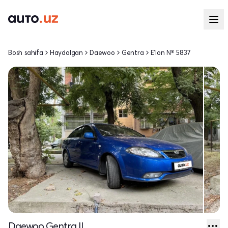
Bosh sahifa
Haydalgan
Daewoo
Gentra
E'lon № 5837
Daewoo Gentra II