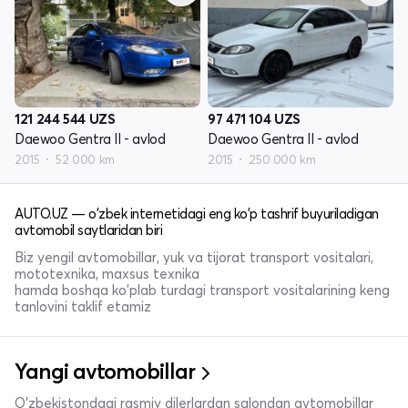
121 244 544
UZS
97 471 104
UZS
Daewoo Gentra II - avlod
Daewoo Gentra II - avlod
2015
52 000 km
2015
250 000 km
AUTO.UZ — o'zbek internetidagi eng ko'p tashrif buyuriladigan
avtomobil saytlaridan biri
Biz yengil avtomobillar, yuk va tijorat transport vositalari,
mototexnika, maxsus texnika
hamda boshqa ko'plab turdagi transport vositalarining keng
tanlovini taklif etamiz
Yangi avtomobillar
O'zbekistondagi rasmiy dilerlardan salondan avtomobillar