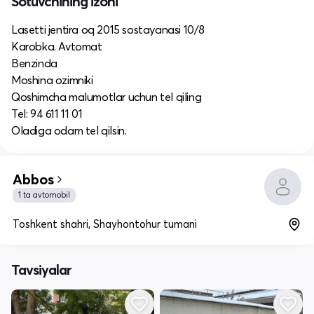
Sotuvchining izohi
Lasetti jentira oq 2015 sostayanasi 10/8
Karobka. Avtomat
Benzinda
Moshina ozimniki
Qoshimcha malumotlar uchun tel qiling
Tel: 94 611 11 01
Oladiga odam tel qilsin.
Abbos
1 ta avtomobil
Toshkent shahri, Shayhontohur tumani
Tavsiyalar