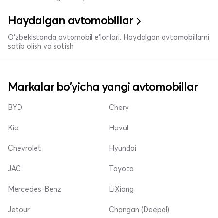
Haydalgan avtomobillar
O'zbekistonda avtomobil e’lonlari. Haydalgan avtomobillarni
sotib olish va sotish
Markalar bo'yicha yangi avtomobillar
BYD
Chery
Kia
Haval
Chevrolet
Hyundai
JAC
Toyota
Mercedes-Benz
LiXiang
Jetour
Changan (Deepal)