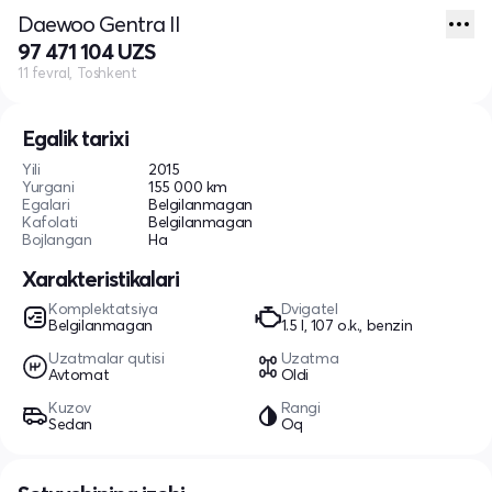
Daewoo Gentra II
97 471 104 UZS
11 fevral, Toshkent
Egalik tarixi
Yili
2015
Yurgani
155 000 km
Egalari
Belgilanmagan
Kafolati
Belgilanmagan
Bojlangan
Ha
Xarakteristikalari
Komplektatsiya
Dvigatel
Belgilanmagan
1.5 l, 107 o.k., benzin
Uzatmalar qutisi
Uzatma
Avtomat
Oldi
Kuzov
Rangi
Sedan
Oq