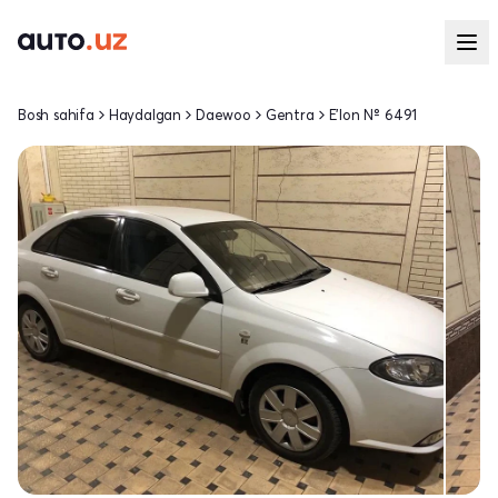
Bosh sahifa
Haydalgan
Daewoo
Gentra
E'lon № 6491