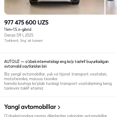
977 475 600
UZS
1 km
•
1.5 л
•
gibrid
Denza D9 I, 2025
Toshkent, Sirg`ali tumani
AUTO.UZ — o'zbek internetidagi eng ko'p tashrif buyuriladigan
avtomobil saytlaridan biri
Biz yengil avtomobillar, yuk va tijorat transport vositalari,
mototexnika, maxsus texnika
hamda boshqa ko'plab turdagi transport vositalarining keng
tanlovini taklif etamiz
Yangi avtomobillar
O'zbekistondagi rasmiy dilerlardan salondan avtomobillar