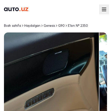
Bosh sahifa
Haydalgan
Genesis
G90
E'lon № 2350