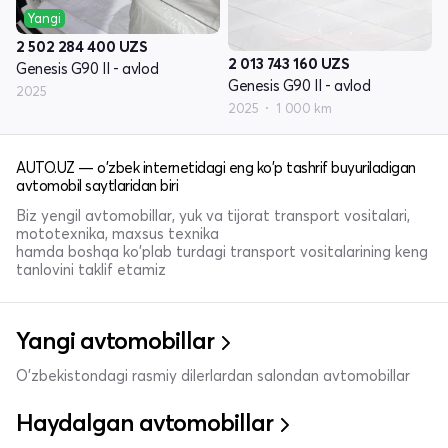
Yangi
2 502 284 400
UZS
2 013 743 160
UZS
Genesis G90 II - avlod
Genesis G90 II - avlod
2025
2025
1 000 km
AUTO.UZ — o'zbek internetidagi eng ko'p tashrif buyuriladigan
avtomobil saytlaridan biri
Biz yengil avtomobillar, yuk va tijorat transport vositalari,
mototexnika, maxsus texnika
hamda boshqa ko'plab turdagi transport vositalarining keng
tanlovini taklif etamiz
Yangi avtomobillar
O'zbekistondagi rasmiy dilerlardan salondan avtomobillar
Haydalgan avtomobillar