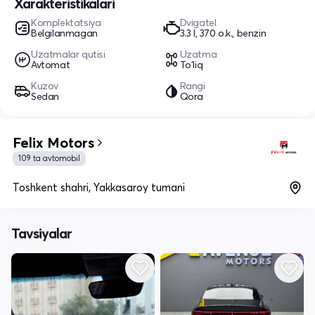
Xarakteristikalari
Komplektatsiya
Dvigatel
Belgilanmagan
3.3 l, 370 o.k., benzin
Uzatmalar qutisi
Uzatma
Avtomat
To'liq
Kuzov
Rangi
Sedan
Qora
Felix Motors
109 ta avtomobil
Toshkent shahri, Yakkasaroy tumani
Tavsiyalar