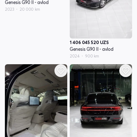
Genesis G90 II - avlod
2023
20 000 km
1 406 045 520
UZS
Genesis G90 II - avlod
2024
900 km