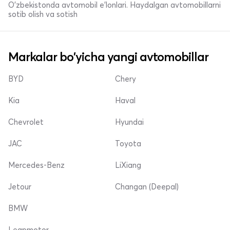
O'zbekistonda avtomobil e’lonlari. Haydalgan avtomobillarni
sotib olish va sotish
Markalar bo'yicha yangi avtomobillar
BYD
Chery
Kia
Haval
Chevrolet
Hyundai
JAC
Toyota
Mercedes-Benz
LiXiang
Jetour
Changan (Deepal)
BMW
Leapmotor