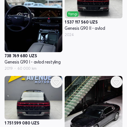
Yangi
1 537 117 560
UZS
Genesis G90 II - avlod
2024
738 769 680
UZS
Genesis G90 I - avlod restyling
2019
60 000 km
1 751 599 080
UZS