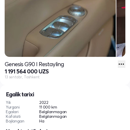
Genesis G90 I Restayling
1 191 564 000 UZS
13 sentabr, Toshkent
Egalik tarixi
Yili
2022
Yurgani
11 000 km
Egalari
Belgilanmagan
Kafolati
Belgilanmagan
Bojlangan
Ha