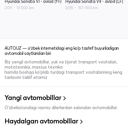
Hyundai Sonata VI - avlod (YF)
Hyundai Sonata VII - avlod (LF)
2011
51 500 km
2015
157 000 km
AUTO.UZ — o'zbek internetidagi eng ko'p tashrif buyuriladigan
avtomobil saytlaridan biri
Biz yengil avtomobillar, yuk va tijorat transport vositalari,
mototexnika, maxsus texnika
hamda boshqa ko'plab turdagi transport vositalarining keng
tanlovini taklif etamiz
Yangi avtomobillar
O'zbekistondagi rasmiy dilerlardan salondan avtomobillar
Haydalgan avtomobillar