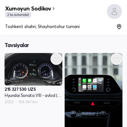
Xumoyun Sodikov
2 ta avtomobil
Toshkent shahri, Shayhontohur tumani
Tavsiyalar
215 327 530
UZS
Hyundai Sonata VIII - avlod (DN8)
2022
106 941 km