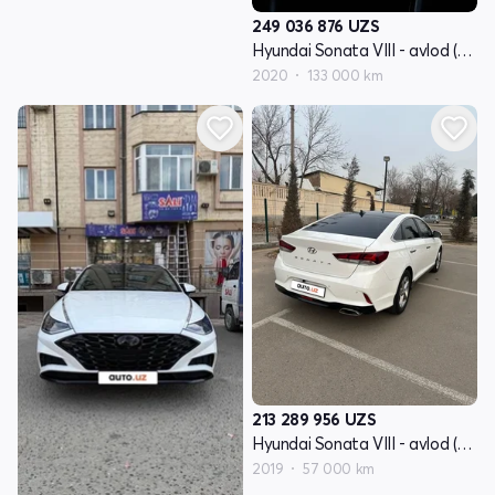
249 036 876
UZS
Hyundai Sonata VIII - avlod (DN8)
2020
133 000 km
213 289 956
UZS
Hyundai Sonata VIII - avlod (DN8)
2019
57 000 km