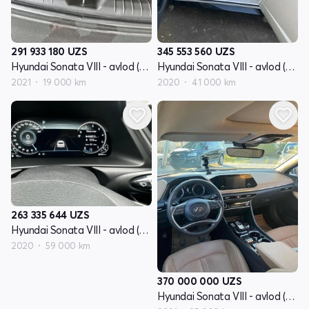
291 933 180
UZS
345 553 560
UZS
Hyundai Sonata VIII - avlod (DN8)
Hyundai Sonata VIII - avlod (DN8)
2021
19 000 km
2020
41 000 km
263 335 644
UZS
Hyundai Sonata VIII - avlod (DN8)
2020
59 000 km
370 000 000
UZS
Hyundai Sonata VIII - avlod (DN8)