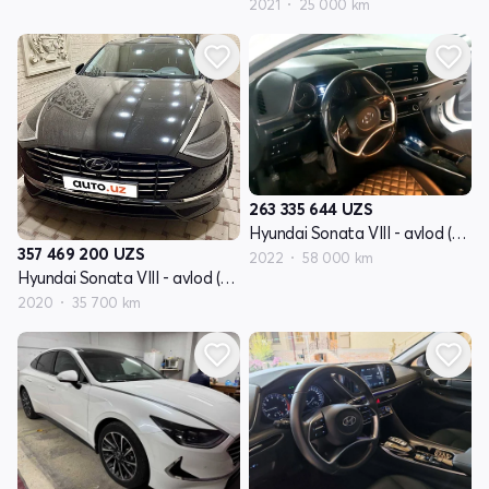
2021
25 000 km
263 335 644
UZS
Hyundai Sonata VIII - avlod (DN8)
357 469 200
UZS
2022
58 000 km
Hyundai Sonata VIII - avlod (DN8)
2020
35 700 km