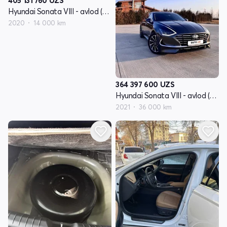
405 131 760
UZS
Hyundai Sonata VIII - avlod (DN8)
2020
14 000 km
364 397 600
UZS
Hyundai Sonata VIII - avlod (DN8)
2021
36 000 km