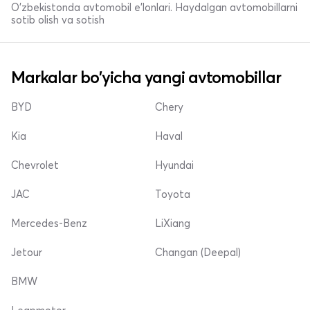
O'zbekistonda avtomobil e’lonlari. Haydalgan avtomobillarni
sotib olish va sotish
Markalar bo'yicha yangi avtomobillar
BYD
Chery
Kia
Haval
Chevrolet
Hyundai
JAC
Toyota
Mercedes-Benz
LiXiang
Jetour
Changan (Deepal)
BMW