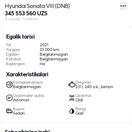
Hyundai Sonata VIII (DN8)
345 553 560 UZS
4 noyabr, Toshkent
Egalik tarixi
Yili
2021
Yurgani
33 000 km
Egalari
Belgilanmagan
Kafolati
Belgilanmagan
Bojlangan
Ha
Xarakteristikalari
Komplektatsiya
Dvigatel
Belgilanmagan
2.0 l, 240 o.k., benzin
Uzatmalar qutisi
Uzatma
Avtomat
Oldi
Kuzov
Rangi
Sedan
Qizil
Sotuvchining izohi