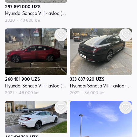
297 891 000
UZS
Hyundai Sonata VIII - avlod (DN8)
2020
43 800 km
268 101 900
UZS
333 637 920
UZS
Hyundai Sonata VIII - avlod (DN8)
Hyundai Sonata VIII - avlod (DN8)
2021
48 000 km
2022
56 000 km