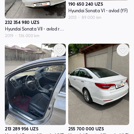
190 650 240
UZS
Hyundai Sonata VI - avlod (YF)
2013
89 000 km
232 354 980
UZS
Hyundai Sonata VII - avlod restayling (LF)
2019
136 000 km
213 289 956
UZS
255 700 000
UZS