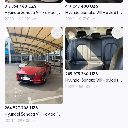
315 764 460
UZS
417 047 400
UZS
Hyundai Sonata VIII - avlod (DN8)
Hyundai Sonata VIII - avlod (DN8)
2020
62 823 km
2022
9 700 km
285 975 360
UZS
Hyundai Sonata VIII - avlod (DN8)
2022
56 000 km
264 527 208
UZS
Hyundai Sonata VIII - avlod (DN8)
2021
29 000 km