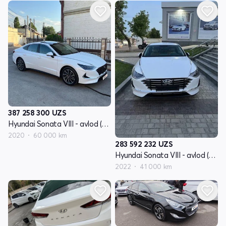
387 258 300
UZS
Hyundai Sonata VIII - avlod (DN8)
2020
60 000 km
283 592 232
UZS
Hyundai Sonata VIII - avlod (DN8)
2022
41 000 km