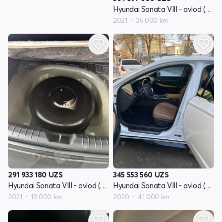
Hyundai Sonata VIII - avlod (DN8)
2021
36 000 km
291 933 180
UZS
345 553 560
UZS
Hyundai Sonata VIII - avlod (DN8)
Hyundai Sonata VIII - avlod (DN8)
2021
19 000 km
2020
41 000 km