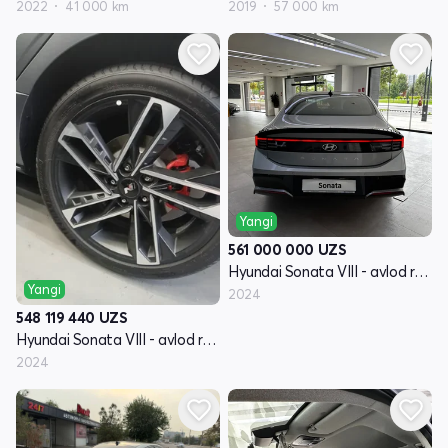
2022
41 000 km
2019
57 000 km
Yangi
561 000 000
UZS
Hyundai Sonata VIII - avlod restayling (DN8)
Yangi
2024
548 119 440
UZS
Hyundai Sonata VIII - avlod restayling (DN8)
2024