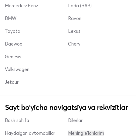
Mercedes-Benz
Lada (ВАЗ)
BMW
Ravon
Toyota
Lexus
Daewoo
Chery
Genesis
Volkswagen
Jetour
Sayt bo'yicha navigatsiya va rekvizitlar
Bosh sahifa
Dilerlar
Haydalgan avtomobillar
Mening e'lonlarim