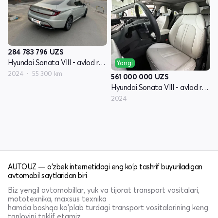
284 783 796
UZS
Hyundai Sonata VIII - avlod restayling (DN8)
Yangi
2024
55 300 km
561 000 000
UZS
Hyundai Sonata VIII - avlod restayling (DN8)
2024
AUTO.UZ — o'zbek internetidagi eng ko'p tashrif buyuriladigan
avtomobil saytlaridan biri
Biz yengil avtomobillar, yuk va tijorat transport vositalari,
mototexnika, maxsus texnika
hamda boshqa ko'plab turdagi transport vositalarining keng
tanlovini taklif etamiz