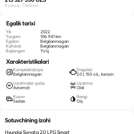
8 yanvar, Toshkent
Egalik tarixi
Yili
2022
Yurgani
106 941 km
Egalari
Belgilanmagan
Kafolati
Belgilanmagan
Bojlangan
Yo'q
Xarakteristikalari
Komplektatsiya
Dvigatel
Belgilanmagan
2.0 l, 150 o.k., benzin
Uzatmalar qutisi
Uzatma
Avtomat
Oldi
Kuzov
Rangi
Sedan
Oq
Sotuvchining izohi
Hyundai Sonata 2.0 LPG Smart