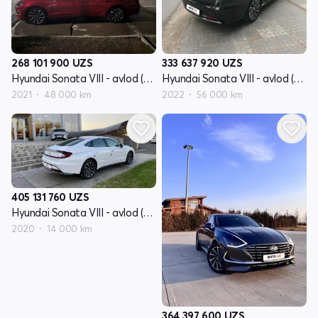
268 101 900
UZS
333 637 920
UZS
Hyundai Sonata VIII - avlod (DN8)
Hyundai Sonata VIII - avlod (DN8)
2021
48 000 km
2022
56 000 km
405 131 760
UZS
Hyundai Sonata VIII - avlod (DN8)
2020
14 000 km
364 397 600
UZS