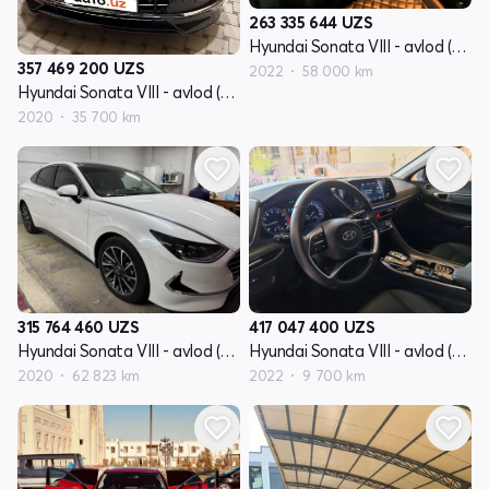
263 335 644
UZS
Hyundai Sonata VIII - avlod (DN8)
357 469 200
UZS
2022
58 000 km
Hyundai Sonata VIII - avlod (DN8)
2020
35 700 km
315 764 460
UZS
417 047 400
UZS
Hyundai Sonata VIII - avlod (DN8)
Hyundai Sonata VIII - avlod (DN8)
2020
62 823 km
2022
9 700 km