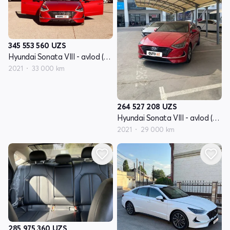
345 553 560
UZS
Hyundai Sonata VIII - avlod (DN8)
2021
33 000 km
264 527 208
UZS
Hyundai Sonata VIII - avlod (DN8)
2021
29 000 km
285 975 360
UZS