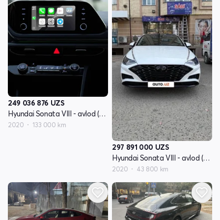
249 036 876
UZS
Hyundai Sonata VIII - avlod (DN8)
2020
133 000 km
297 891 000
UZS
Hyundai Sonata VIII - avlod (DN8)
2020
43 800 km