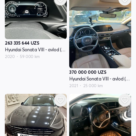
263 335 644
UZS
Hyundai Sonata VIII - avlod (DN8)
2020
59 000 km
370 000 000
UZS
Hyundai Sonata VIII - avlod (DN8)
2021
25 000 km