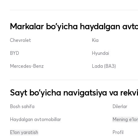
Markalar bo'yicha haydalgan avto
Chevrolet
Kia
BYD
Hyundai
Mercedes-Benz
Lada (ВАЗ)
Sayt bo'yicha navigatsiya va rekvi
Bosh sahifa
Dilerlar
Haydalgan avtomobillar
Mening e'lo
E'lon yaratish
Profil