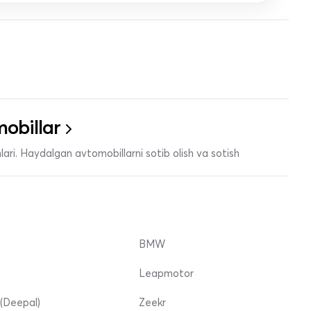
obillar
ari. Haydalgan avtomobillarni sotib olish va sotish
BMW
Leapmotor
(Deepal)
Zeekr