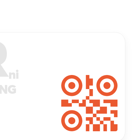
R
ni
ANG