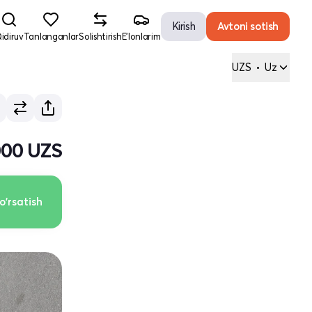
Kirish
Avtoni sotish
idiruv
Tanlanganlar
Solishtirish
E'lonlarim
UZS
•
Uz
000 UZS
o'rsatish