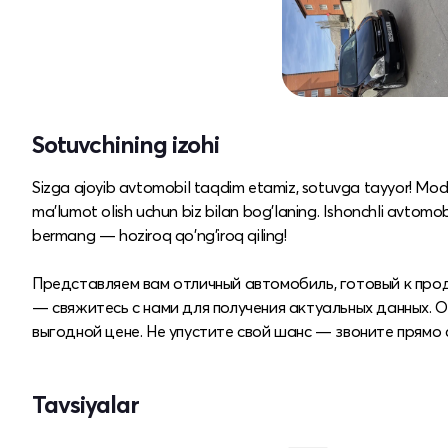
Sotuvchining izohi
Sizga ajoyib avtomobil taqdim etamiz, sotuvga tayyor! Mod
ma'lumot olish uchun biz bilan bog'laning. Ishonchli avtomobi
bermang — hoziroq qo'ng'iroq qiling!
Представляем вам отличный автомобиль, готовый к про
— свяжитесь с нами для получения актуальных данных. 
выгодной цене. Не упустите свой шанс — звоните прямо 
Tavsiyalar
Yangi