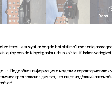
Yana 1
el va texnik xususiyatlar haqida batafsil ma'lumot aniqlanmoq
lni qulay narxda izlayotganlar uchun zo'r taklif. Imkoniyatingizni
даже! Подробная информация о модели и характеристиках 
Отличное предложение для тех, кто ищет надёжный автомоби
сейчас!