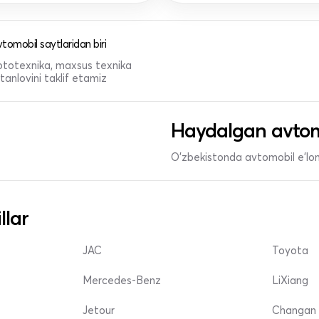
tomobil saytlaridan biri
 mototexnika, maxsus texnika
anlovini taklif etamiz
Haydalgan avtom
O'zbekistonda avtomobil e’lonl
llar
JAC
Toyota
Mercedes-Benz
LiXiang
Jetour
Changan 