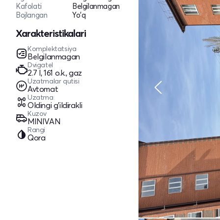
Kafolati
Belgilanmagan
Bojlangan
Yo'q
Xarakteristikalari
Komplektatsiya
Belgilanmagan
Dvigatel
2.7 l, 161 o.k., gaz
Uzatmalar qutisi
Avtomat
Uzatma
Oldingi g'ildirakli
Kuzov
MINIVAN
Rangi
Qora