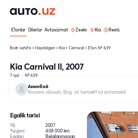
E'lonlar
Dilerlar
Avtoxizmat
Zeekr
Kia
Reels
Bosh sahifa
Haydalgan
Kia
Carnival
E'lon № 639
Kia Carnival II, 2007
7 iyul
№ 639
Аминбой
Xorazm viloyati, Bog`ot tumani
1 ta avtomobil
Egalik tarixi
Yili
2007
Yurgani
408 000 km
Egalari
Belgilanmagan