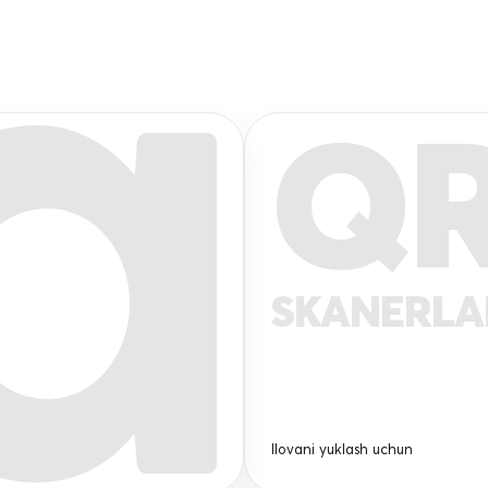
Q
SKANERL
Ilovani yuklash uchun