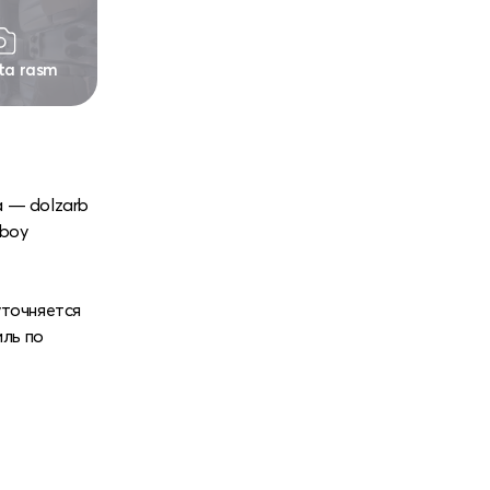
 ta rasm
da — dolzarb
 boy
уточняется
ль по