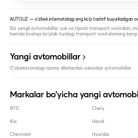
AUTO.UZ — o'zbek internetidagi eng ko'p tashrif buyuriladigan av
Biz yengil avtomobillar, yuk va tijorat transport vositalari,
hamda boshqa ko'plab turdagi transport vositalarining keng t
Yangi avtomobillar
O'zbekistondagi rasmiy dilerlardan salondan avtomobillar
Markalar bo'yicha yangi avtomobi
BYD
Chery
Kia
Haval
Chevrolet
Hyundai