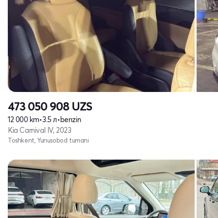
473 050 908
UZS
12 000 km
•
3.5 л
•
benzin
Kia Carnival IV, 2023
Toshkent, Yunusobod tumani