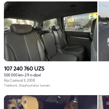
107 240 760
UZS
500 000 km
•
2.9 л
•
dizel
Kia Carnival II, 2008
Toshkent, Shayhontohur tumani