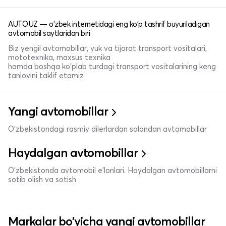
AUTO.UZ — o'zbek internetidagi eng ko'p tashrif buyuriladigan
avtomobil saytlaridan biri
Biz yengil avtomobillar, yuk va tijorat transport vositalari,
mototexnika, maxsus texnika
hamda boshqa ko'plab turdagi transport vositalarining keng
tanlovini taklif etamiz
Yangi avtomobillar
O'zbekistondagi rasmiy dilerlardan salondan avtomobillar
Haydalgan avtomobillar
O'zbekistonda avtomobil e’lonlari. Haydalgan avtomobillarni
sotib olish va sotish
Markalar bo'yicha yangi avtomobillar