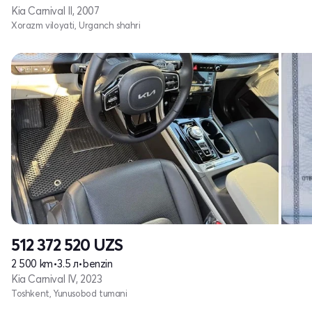
Kia Carnival II, 2007
Xorazm viloyati, Urganch shahri
512 372 520
UZS
2 500 km
•
3.5 л
•
benzin
Kia Carnival IV, 2023
Toshkent, Yunusobod tumani