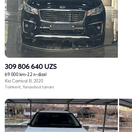
309 806 640
UZS
69 000 km
•
2.2 л
•
dizel
Kia Carnival III, 2020
Toshkent, Yunusobod tumani