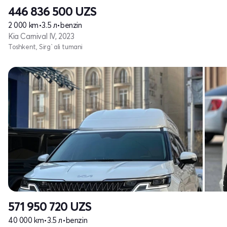
446 836 500
UZS
2 000 km
•
3.5 л
•
benzin
Kia Carnival IV, 2023
Toshkent, Sirg`ali tumani
571 950 720
UZS
40 000 km
•
3.5 л
•
benzin