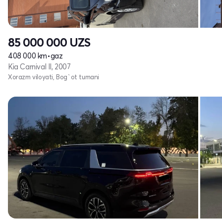
85 000 000
UZS
408 000 km
•
gaz
Kia Carnival II, 2007
Xorazm viloyati, Bog`ot tumani