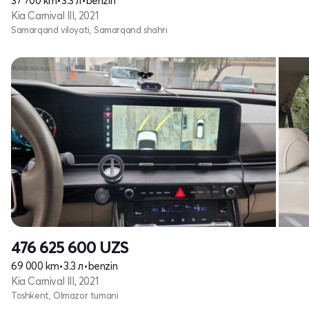
37 700 km
•
3.3 л
•
benzin
Kia Carnival III, 2021
Samarqand viloyati, Samarqand shahri
476 625 600
UZS
69 000 km
•
3.3 л
•
benzin
Kia Carnival III, 2021
Toshkent, Olmazor tumani