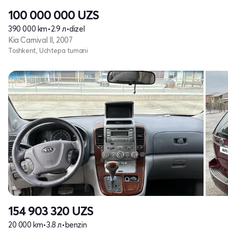
100 000 000
UZS
390 000 km
•
2.9 л
•
dizel
Kia Carnival II, 2007
Toshkent, Uchtepa tumani
154 903 320
UZS
20 000 km
•
3.8 л
•
benzin