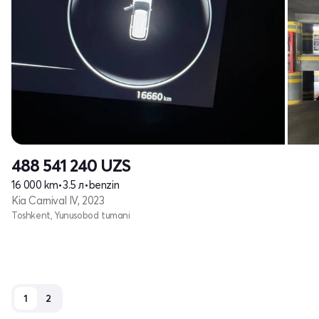
488 541 240
UZS
16 000 km
•
3.5 л
•
benzin
Kia Carnival IV, 2023
Toshkent, Yunusobod tumani
1
2