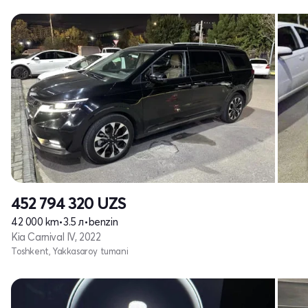
452 794 320
UZS
42 000 km
•
3.5 л
•
benzin
Kia Carnival IV, 2022
Toshkent, Yakkasaroy tumani