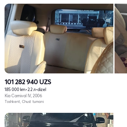
101 282 940
UZS
185 000 km
•
2.2 л
•
dizel
Kia Carnival IV, 2006
Toshkent, Chust tumani