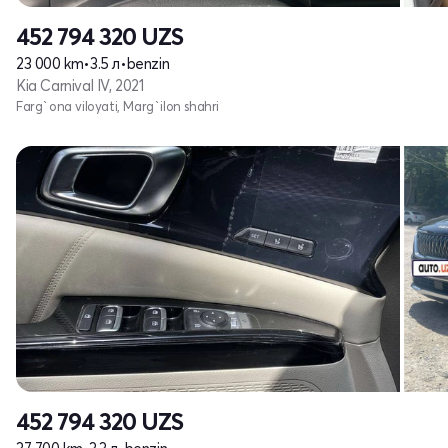
452 794 320
UZS
23 000 km
•
3.5 л
•
benzin
Kia Carnival IV, 2021
Farg`ona viloyati, Marg`ilon shahri
452 794 320
UZS