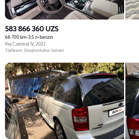
583 866 360
UZS
66 700 km
•
3.5 л
•
benzin
Kia Carnival IV, 2022
Toshkent, Shayhontohur tumani