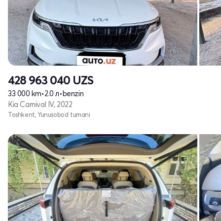
428 963 040
UZS
33 000 km
•
2.0 л
•
benzin
Kia Carnival IV, 2022
Toshkent, Yunusobod tumani