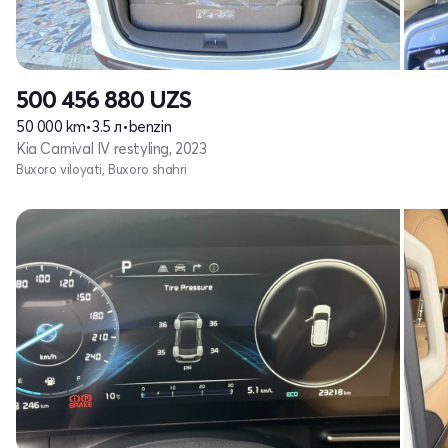
500 456 880
UZS
50 000 km
•
3.5 л
•
benzin
Kia Carnival IV restyling, 2023
Buxoro viloyati, Buxoro shahri