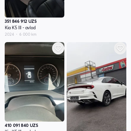
351 846 912
UZS
Kia K5 III - avlod
2024
6 000 km
410 091 840
UZS