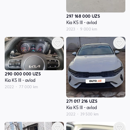
297 168 000
UZS
Kia K5 III - avlod
2023
9 000 km
290 000 000
UZS
Kia K5 III - avlod
2022
77 000 km
271 017 216
UZS
Kia K5 III - avlod
2022
39 500 km