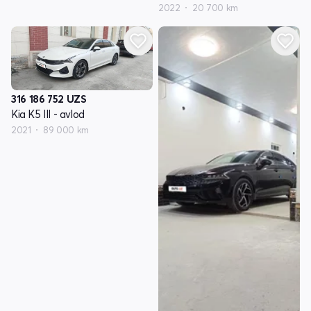
2022
20 700 km
316 186 752
UZS
Kia K5 III - avlod
2021
89 000 km