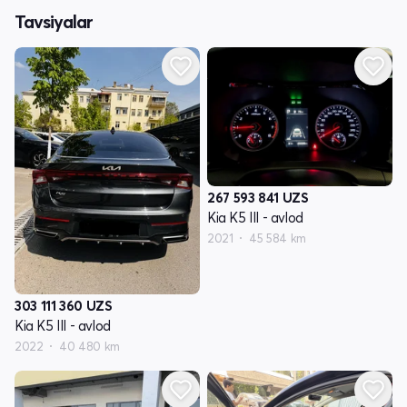
Tavsiyalar
267 593 841
UZS
Kia K5 III - avlod
2021
45 584 km
303 111 360
UZS
Kia K5 III - avlod
2022
40 480 km