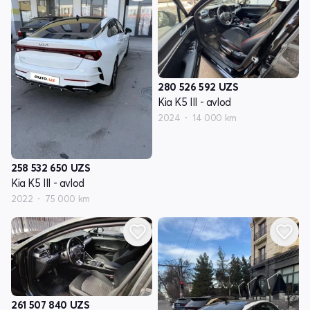
280 526 592
UZS
Kia K5 III - avlod
2024
14 000 km
258 532 650
UZS
Kia K5 III - avlod
2022
75 000 km
261 507 840
UZS