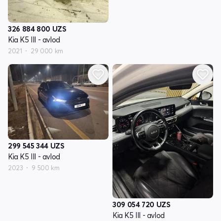
326 884 800
UZS
Kia K5 III - avlod
2021
29 000 km
299 545 344
UZS
Kia K5 III - avlod
2023
9 500 km
309 054 720
UZS
Kia K5 III - avlod