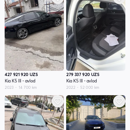
427 921 920
UZS
279 337 920
UZS
Kia K5 III - avlod
Kia K5 III - avlod
2023
14 700 km
2022
52 000 km