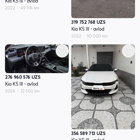
Kia K5 III - avlod
2022
49 916 km
319 752 768
UZS
Kia K5 III - avlod
2022
90 000 km
276 960 576
UZS
Kia K5 III - avlod
2024
12 500 km
356 589 713
UZS