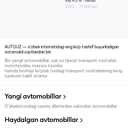
Kia K5 III - avlod
2022
71 000 km
AUTO.UZ — o'zbek internetidagi eng ko'p tashrif buyuriladigan
avtomobil saytlaridan biri
Biz yengil avtomobillar, yuk va tijorat transport vositalari,
mototexnika, maxsus texnika
hamda boshqa ko'plab turdagi transport vositalarining keng
tanlovini taklif etamiz
Yangi avtomobillar
O'zbekistondagi rasmiy dilerlardan salondan avtomobillar
Haydalgan avtomobillar