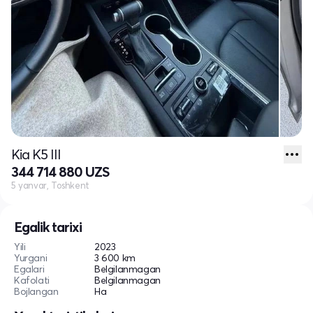
Kia K5 III
344 714 880 UZS
5 yanvar, Toshkent
Egalik tarixi
Yili
2023
Yurgani
3 600 km
Egalari
Belgilanmagan
Kafolati
Belgilanmagan
Bojlangan
Ha