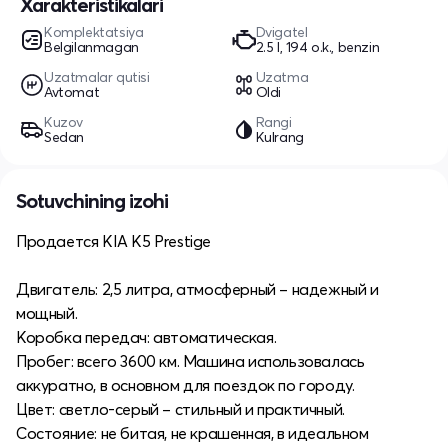
Xarakteristikalari
Komplektatsiya
Dvigatel
Belgilanmagan
2.5 l, 194 o.k., benzin
Uzatmalar qutisi
Uzatma
Avtomat
Oldi
Kuzov
Rangi
Sedan
Kulrang
Sotuvchining izohi
Продается KIA K5 Prestige
Двигатель: 2,5 литра, атмосферный – надежный и
мощный.
Коробка передач: автоматическая.
Пробег: всего 3600 км. Машина использовалась
аккуратно, в основном для поездок по городу.
Цвет: светло-серый – стильный и практичный.
Состояние: не битая, не крашенная, в идеальном