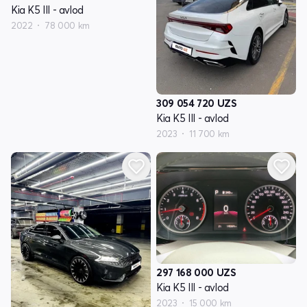
Kia K5 III - avlod
2022
78 000 km
309 054 720
UZS
Kia K5 III - avlod
2023
11 700 km
297 168 000
UZS
Kia K5 III - avlod
2023
15 000 km