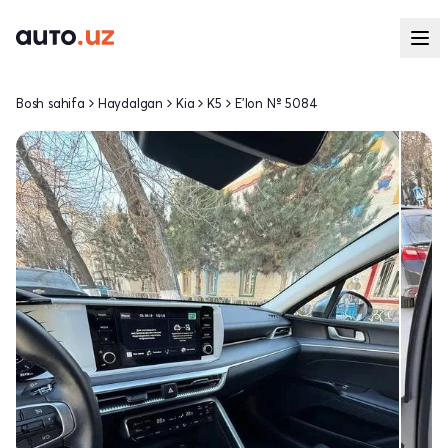
Bosh sahifa
Haydalgan
Kia
K5
E'lon № 5084