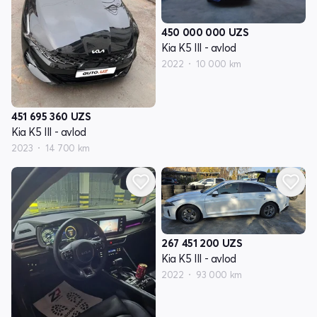
450 000 000
UZS
Kia K5 III - avlod
2022
10 000 km
451 695 360
UZS
Kia K5 III - avlod
2023
14 700 km
267 451 200
UZS
Kia K5 III - avlod
2022
93 000 km