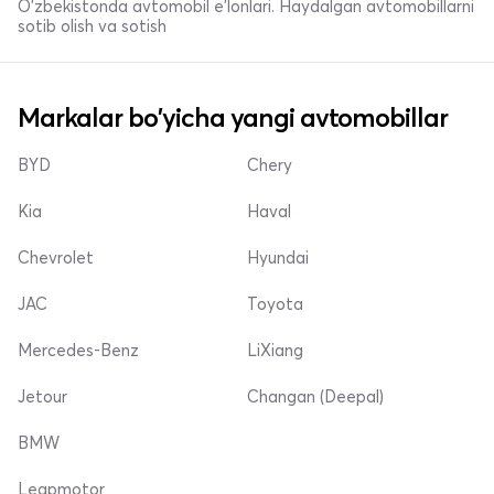
O'zbekistonda avtomobil e’lonlari. Haydalgan avtomobillarni
sotib olish va sotish
Markalar bo'yicha yangi avtomobillar
BYD
Chery
Kia
Haval
Chevrolet
Hyundai
JAC
Toyota
Mercedes-Benz
LiXiang
Jetour
Changan (Deepal)
BMW
Leapmotor