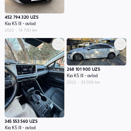
452 794 320
UZS
Kia K5 III - avlod
2023
14 700 km
268 101 900
UZS
Kia K5 III - avlod
2022
93 000 km
345 553 560
UZS
Kia K5 III - avlod