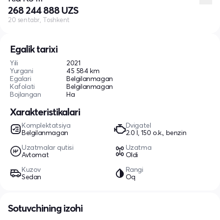
268 244 888 UZS
20 sentabr, Toshkent
Egalik tarixi
Yili
2021
Yurgani
45 584 km
Egalari
Belgilanmagan
Kafolati
Belgilanmagan
Bojlangan
Ha
Xarakteristikalari
Komplektatsiya
Dvigatel
Belgilanmagan
2.0 l, 150 o.k., benzin
Uzatmalar qutisi
Uzatma
Avtomat
Oldi
Kuzov
Rangi
Sedan
Oq
Sotuvchining izohi