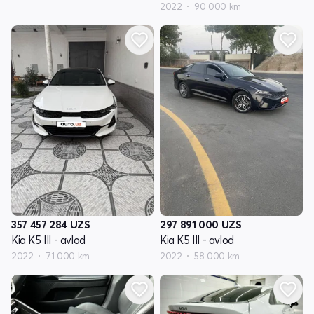
2022
90 000 km
357 457 284
UZS
297 891 000
UZS
Kia K5 III - avlod
Kia K5 III - avlod
2022
71 000 km
2022
58 000 km