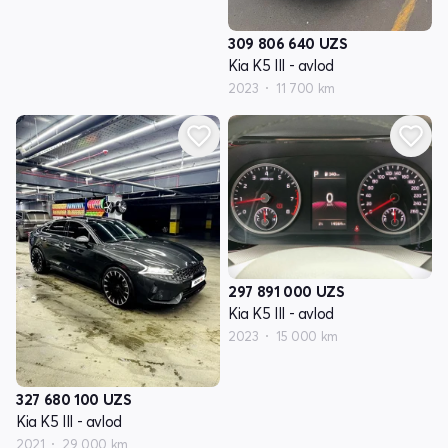
309 806 640
UZS
Kia K5 III - avlod
2023
11 700 km
297 891 000
UZS
Kia K5 III - avlod
2023
15 000 km
327 680 100
UZS
Kia K5 III - avlod
2021
29 000 km