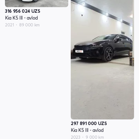
316 956 024
UZS
Kia K5 III - avlod
2021
89 000 km
297 891 000
UZS
Kia K5 III - avlod
2023
9 000 km