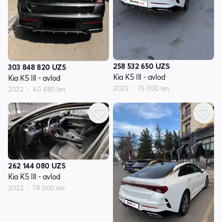
258 532 650
UZS
303 848 820
UZS
Kia K5 III - avlod
Kia K5 III - avlod
2022
75 000 km
2022
40 480 km
262 144 080
UZS
Kia K5 III - avlod
2022
78 000 km