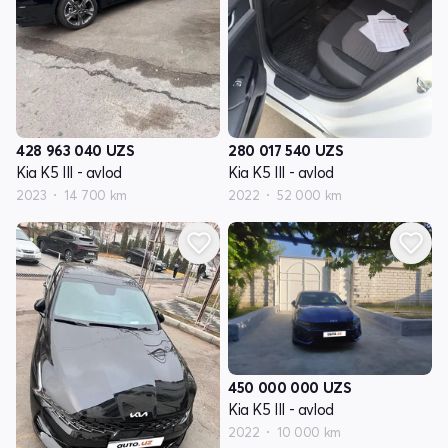
428 963 040
UZS
280 017 540
UZS
Kia K5 III - avlod
Kia K5 III - avlod
2023
14 700 km
2022
52 000 km
450 000 000
UZS
Kia K5 III - avlod
2022
10 000 km