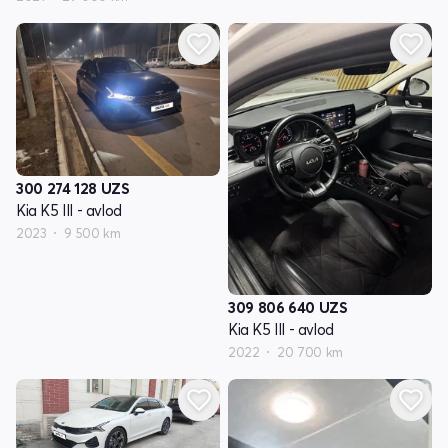
300 274 128
UZS
Kia K5 III - avlod
2023
9 500 km
309 806 640
UZS
Kia K5 III - avlod
2022
20 700 km