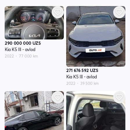
290 000 000
UZS
Kia K5 III - avlod
2022
77 000 km
271 676 592
UZS
Kia K5 III - avlod
2022
39 500 km