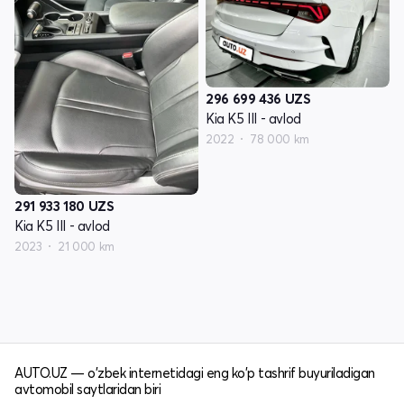
296 699 436
UZS
Kia K5 III - avlod
2022
78 000 km
291 933 180
UZS
Kia K5 III - avlod
2023
21 000 km
AUTO.UZ — o'zbek internetidagi eng ko'p tashrif buyuriladigan
avtomobil saytlaridan biri