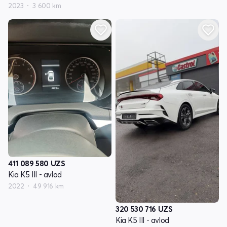
2023
3 600 km
411 089 580
UZS
Kia K5 III - avlod
2022
49 916 km
320 530 716
UZS
Kia K5 III - avlod