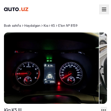
Bosh sahifa
Haydalgan
Kia
K5
E'lon № 8159
Kia K5 III