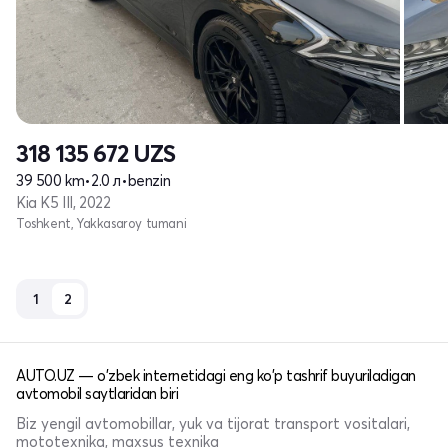
318 135 672
UZS
39 500 km
•
2.0 л
•
benzin
Kia K5 III, 2022
Toshkent, Yakkasaroy tumani
1
2
AUTO.UZ — o'zbek internetidagi eng ko'p tashrif buyuriladigan
avtomobil saytlaridan biri
Biz yengil avtomobillar, yuk va tijorat transport vositalari,
mototexnika, maxsus texnika