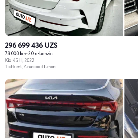
296 699 436
UZS
78 000 km
•
2.0 л
•
benzin
Kia K5 III, 2022
Toshkent, Yunusobod tumani