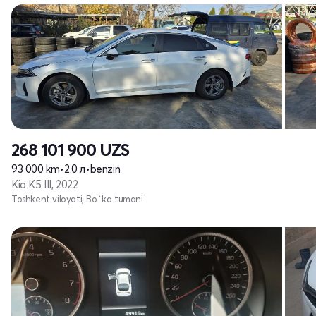
268 101 900
UZS
93 000 km
•
2.0 л
•
benzin
Kia K5 III, 2022
Toshkent viloyati, Bo`ka tumani