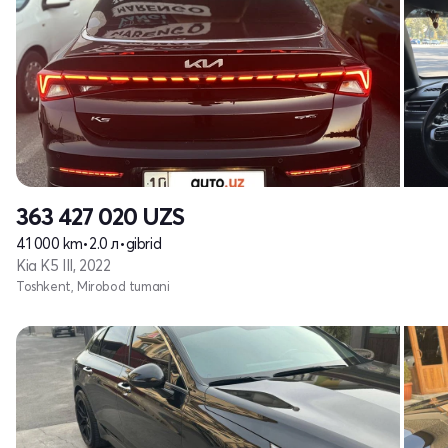
363 427 020
UZS
41 000 km
•
2.0 л
•
gibrid
Kia K5 III, 2022
Toshkent, Mirobod tumani