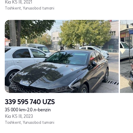
Kia K5 III, 2021
Toshkent, Yunusobod tumani
339 595 740
UZS
35 000 km
•
2.0 л
•
benzin
Kia K5 III, 2023
Toshkent, Yunusobod tumani