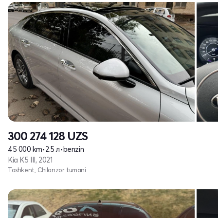
300 274 128
UZS
45 000 km
•
2.5 л
•
benzin
Kia K5 III, 2021
Toshkent, Chilonzor tumani