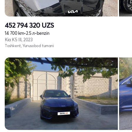
452 794 320
UZS
14 700 km
•
2.5 л
•
benzin
Kia K5 III, 2023
Toshkent, Yunusobod tumani