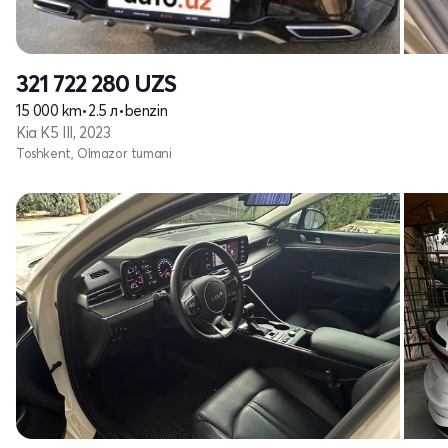
321 722 280
UZS
15 000 km
•
2.5 л
•
benzin
Kia K5 III, 2023
Toshkent, Olmazor tumani