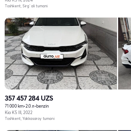
Toshkent, Sirg`ali tumani
357 457 284
UZS
71 000 km
•
2.0 л
•
benzin
Kia K5 III, 2022
Toshkent, Yakkasaroy tumani