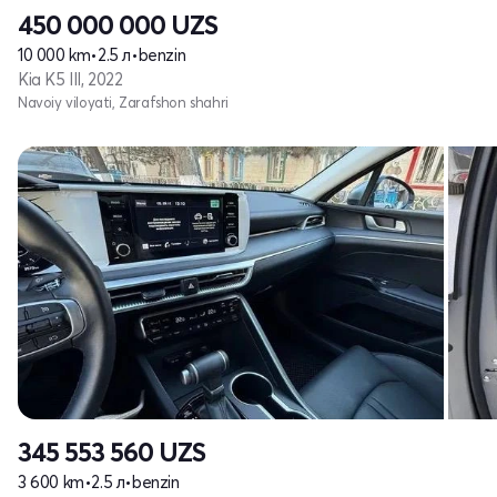
450 000 000
UZS
10 000 km
•
2.5 л
•
benzin
Kia K5 III, 2022
Navoiy viloyati, Zarafshon shahri
345 553 560
UZS
3 600 km
•
2.5 л
•
benzin