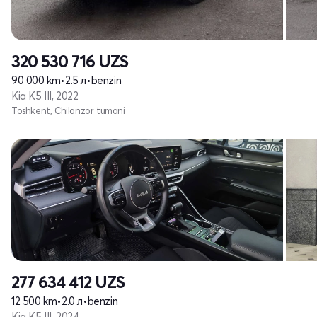
320 530 716
UZS
90 000 km
•
2.5 л
•
benzin
Kia K5 III, 2022
Toshkent, Chilonzor tumani
277 634 412
UZS
12 500 km
•
2.0 л
•
benzin
Kia K5 III, 2024