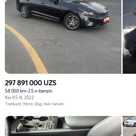
297 891 000
UZS
58 000 km
•
2.5 л
•
benzin
Kia K5 III, 2022
Toshkent, Mirzo Ulug`bek tumani