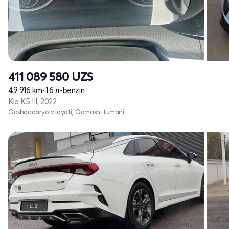
411 089 580
UZS
49 916 km
•
1.6 л
•
benzin
Kia K5 III, 2022
Qashqadaryo viloyati, Qamashi tumani