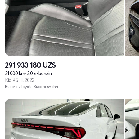
291 933 180
UZS
21 000 km
•
2.0 л
•
benzin
Kia K5 III, 2023
Buxoro viloyati, Buxoro shahri