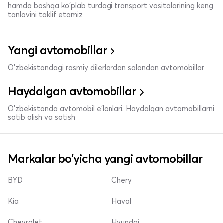
hamda boshqa ko'plab turdagi transport vositalarining keng
tanlovini taklif etamiz
Yangi avtomobillar
O'zbekistondagi rasmiy dilerlardan salondan avtomobillar
Haydalgan avtomobillar
O'zbekistonda avtomobil e’lonlari. Haydalgan avtomobillarni
sotib olish va sotish
Markalar bo'yicha yangi avtomobillar
BYD
Chery
Kia
Haval
Chevrolet
Hyundai