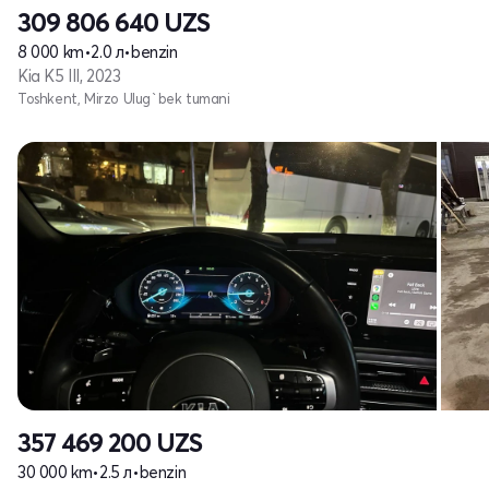
309 806 640
UZS
8 000 km
•
2.0 л
•
benzin
Kia K5 III, 2023
Toshkent, Mirzo Ulug`bek tumani
357 469 200
UZS
30 000 km
•
2.5 л
•
benzin