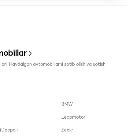
obillar
ari. Haydalgan avtomobillarni sotib olish va sotish
BMW
Leapmotor
(Deepal)
Zeekr