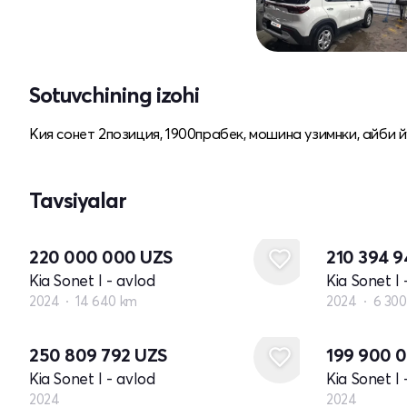
Sotuvchining izohi
Кия сонет 2позиция, 1900прабек, мошина узимнки, айби 
Tavsiyalar
220 000 000
UZS
210 394 
Kia Sonet I - avlod
Kia Sonet I 
2024
14 640 km
2024
6 30
Yangi
Yangi
250 809 792
UZS
199 900 
Kia Sonet I - avlod
Kia Sonet I 
2024
2024