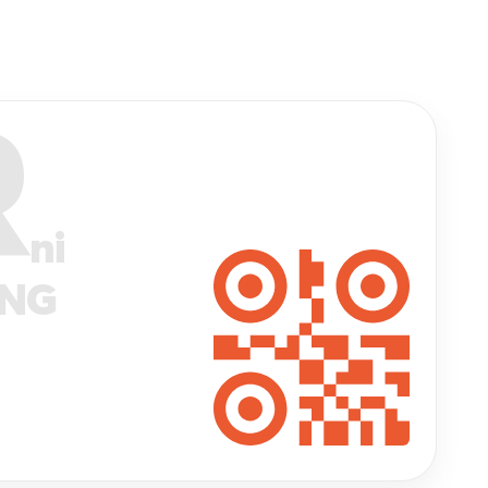
R
ni
ANG