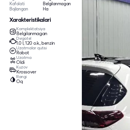
Kafolati
Belgilanmagan
Bojlangan
Ha
Xarakteristikalari
Komplektatsiya
Belgilanmagan
Dvigatel
1.0 l, 120 o.k., benzin
Uzatmalar qutisi
Robot
Uzatma
Oldi
Kuzov
Krossover
Rangi
Oq