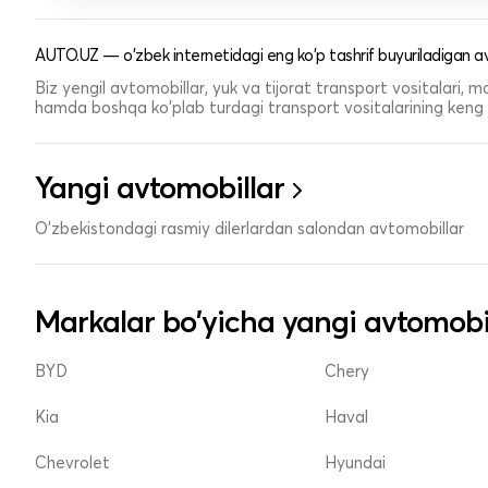
AUTO.UZ — o'zbek internetidagi eng ko'p tashrif buyuriladigan av
Biz yengil avtomobillar, yuk va tijorat transport vositalari,
hamda boshqa ko'plab turdagi transport vositalarining keng t
Yangi avtomobillar
O'zbekistondagi rasmiy dilerlardan salondan avtomobillar
Markalar bo'yicha yangi avtomobi
BYD
Chery
Kia
Haval
Chevrolet
Hyundai