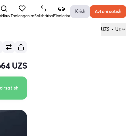
Kirish
Avtoni sotish
idiruv
Tanlanganlar
Solishtirish
E'lonlarim
UZS
•
Uz
 664 UZS
o'rsatish