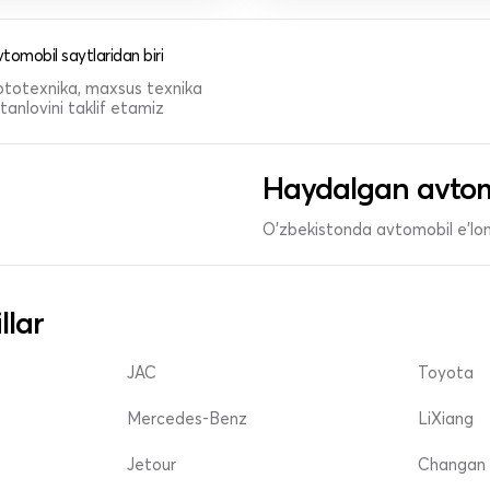
tomobil saytlaridan biri
 mototexnika, maxsus texnika
anlovini taklif etamiz
Haydalgan avtom
O'zbekistonda avtomobil e’lonl
llar
JAC
Toyota
Mercedes-Benz
LiXiang
Jetour
Changan 