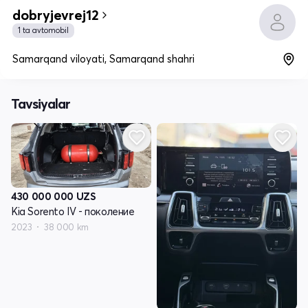
dobryjevrej12
1 ta avtomobil
Samarqand viloyati, Samarqand shahri
Tavsiyalar
430 000 000
UZS
Kia Sorento IV - поколение
2023
38 000 km