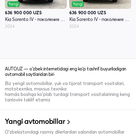
Yangi
Yangi
636 900 000
UZS
636 900 000
UZS
Kia Sorento IV - поколение рестайлинг
Kia Sorento IV - поколение рестайлинг
2024
2024
AUTO.UZ — o'zbek internetidagi eng ko'p tashrif buyuriladigan
avtomobil saytlaridan biri
Biz yengil avtomobillar, yuk va tijorat transport vositalari,
mototexnika, maxsus texnika
hamda boshqa ko'plab turdagi transport vositalarining keng
tanlovini taklif etamiz
Yangi avtomobillar
O'zbekistondagi rasmiy dilerlardan salondan avtomobillar