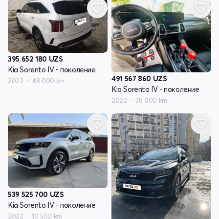
395 652 180
UZS
Kia Sorento IV - поколение
491 567 860
UZS
2022
48 000 km
Kia Sorento IV - поколение
2022
38 000 km
539 525 700
UZS
Kia Sorento IV - поколение
2022
10 500 km