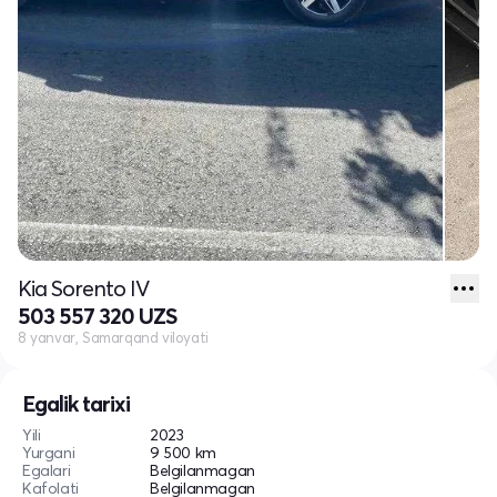
Kia Sorento IV
503 557 320 UZS
8 yanvar, Samarqand viloyati
Egalik tarixi
Yili
2023
Yurgani
9 500 km
Egalari
Belgilanmagan
Kafolati
Belgilanmagan