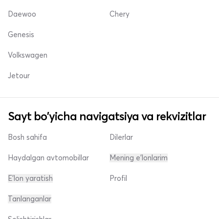
Daewoo
Chery
Genesis
Volkswagen
Jetour
Sayt bo'yicha navigatsiya va rekvizitlar
Bosh sahifa
Dilerlar
Haydalgan avtomobillar
Mening e'lonlarim
E'lon yaratish
Profil
Tanlanganlar