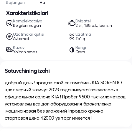
Bojlangan
Ha
Xarakteristikalari
Komplektatsiya
Dvigatel
Belgilanmagan
2.5 l, 188 o.k., benzin
Uzatmalar qutisi
Uzatma
Avtomat
To'liq
Kuzov
Rangi
Yo‘ltanlamas
Qora
Sotuvchining izohi
добрый день ! продам свой автомобиль KIA SORENTO
цвет черный жемчуг 2023 года выпуска! покупалась в
официальном салоне KIA ! Пробег 9500 тыс километров,
установлены все доп оборудования. бронепленка
,машина новая без вложений ! продаю срочно
стартовая цена 42000 уе торг имеется !