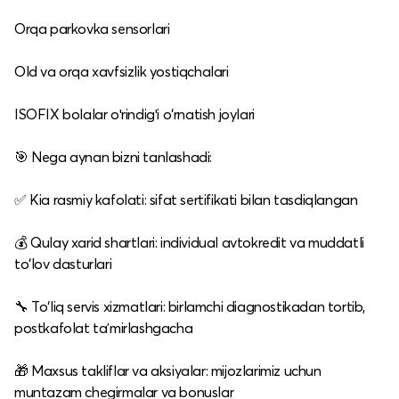
Orqa parkovka sensorlari
Old va orqa xavfsizlik yostiqchalari
ISOFIX bolalar oʻrindigʻi o‘rnatish joylari
🎯 Nega aynan bizni tanlashadi:
✅ Kia rasmiy kafolati: sifat sertifikati bilan tasdiqlangan
💰 Qulay xarid shartlari: individual avtokredit va muddatli
to‘lov dasturlari
🔧 To‘liq servis xizmatlari: birlamchi diagnostikadan tortib,
postkafolat taʼmirlashgacha
🎁 Maxsus takliflar va aksiyalar: mijozlarimiz uchun
muntazam chegirmalar va bonuslar