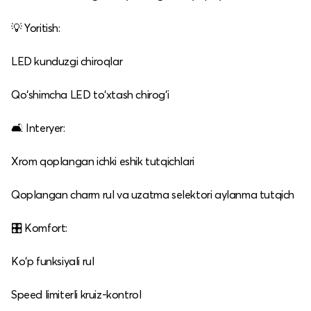
💡 Yoritish:
LED kunduzgi chiroqlar
Qo‘shimcha LED to‘xtash chirog‘i
🛋️ Interyer:
Xrom qoplangan ichki eshik tutqichlari
Qoplangan charm rul va uzatma selektori aylanma tutqich
🎛️ Komfort:
Ko‘p funksiyali rul
Speed limiterli kruiz‑kontrol