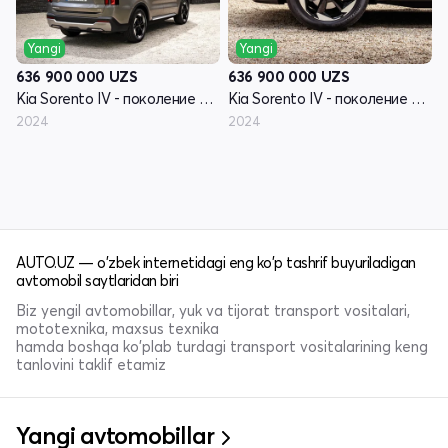
Yangi
Yangi
636 900 000
UZS
636 900 000
UZS
Kia Sorento IV - поколение рестайлинг
Kia Sorento IV - поколение рестайлинг
2024
2024
AUTO.UZ — o'zbek internetidagi eng ko'p tashrif buyuriladigan
avtomobil saytlaridan biri
Biz yengil avtomobillar, yuk va tijorat transport vositalari,
mototexnika, maxsus texnika
hamda boshqa ko'plab turdagi transport vositalarining keng
tanlovini taklif etamiz
Yangi avtomobillar