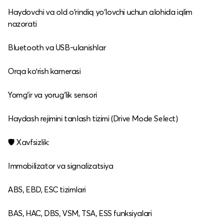
Haydovchi va old o‘rindiq yo‘lovchi uchun alohida iqlim
nazorati
Bluetooth va USB‑ulanishlar
Orqa koʻrish kamerasi
Yomg‘ir va yorug‘lik sensori
Haydash rejimini tanlash tizimi (Drive Mode Select)
🛡️ Xavfsizlik:
Immobilizator va signalizatsiya
ABS, EBD, ESC tizimlari
BAS, HAC, DBS, VSM, TSA, ESS funksiyalari