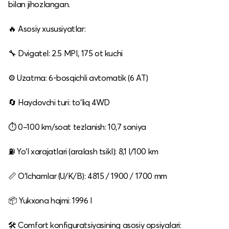
bilan jihozlangan.
🔥 Asosiy xususiyatlar:
🔧 Dvigatel: 2.5 MPI, 175 ot kuchi
⚙️ Uzatma: 6‑bosqichli avtomatik (6 AT)
🔄 Haydovchi turi: to‘liq 4WD
⏱️ 0–100 km/soat tezlanish: 10,7 soniya
⛽ Yo‘l xarajatlari (aralash tsikl): 8,1 l/100 km
📏 O‘lchamlar (U/K/B): 4815 / 1900 / 1700 mm
📦 Yukxona hajmi: 1996 l
🛠️ Comfort konfiguratsiyasining asosiy opsiyalari: