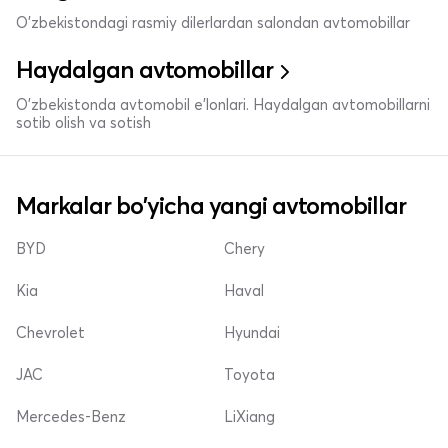
O'zbekistondagi rasmiy dilerlardan salondan avtomobillar
Haydalgan avtomobillar
O'zbekistonda avtomobil e’lonlari. Haydalgan avtomobillarni
sotib olish va sotish
Markalar bo'yicha yangi avtomobillar
BYD
Chery
Kia
Haval
Chevrolet
Hyundai
JAC
Toyota
Mercedes-Benz
LiXiang