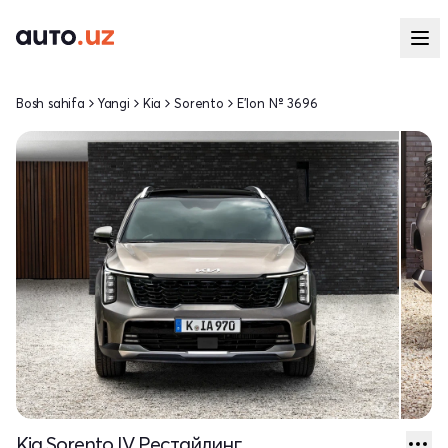
Bosh sahifa
Yangi
Kia
Sorento
E'lon № 3696
Kia Sorento IV Рестайлинг