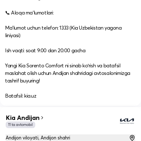
📞 Aloqa ma’lumotlari:
Ma’lumot uchun telefon: 1333 (Kia Uzbekistan yagona
liniyasi)
Ish vaqti: soat 9:00 dan 20:00 gacha
Yangi Kia Sorento Comfort ni sinab koʻrish va batafsil
maslahat olish uchun Andijan shahridagi avtosalonimizga
tashrif buyuring!
Batafsil: kia.uz
Kia Andijan
11 ta avtomobil
Andijon viloyati, Andijon shahri