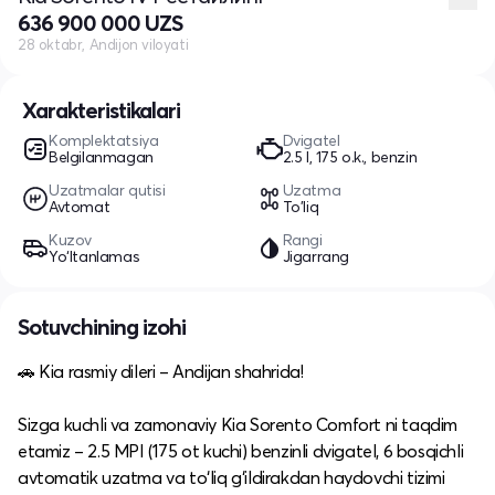
636 900 000 UZS
28 oktabr, Andijon viloyati
Xarakteristikalari
Komplektatsiya
Dvigatel
Belgilanmagan
2.5 l, 175 o.k., benzin
Uzatmalar qutisi
Uzatma
Avtomat
To'liq
Kuzov
Rangi
Yo‘ltanlamas
Jigarrang
Sotuvchining izohi
🚗 Kia rasmiy dileri – Andijan shahrida!
Sizga kuchli va zamonaviy Kia Sorento Comfort ni taqdim
etamiz – 2.5 MPI (175 ot kuchi) benzinli dvigatel, 6 bosqichli
avtomatik uzatma va to‘liq g‘ildirakdan haydovchi tizimi