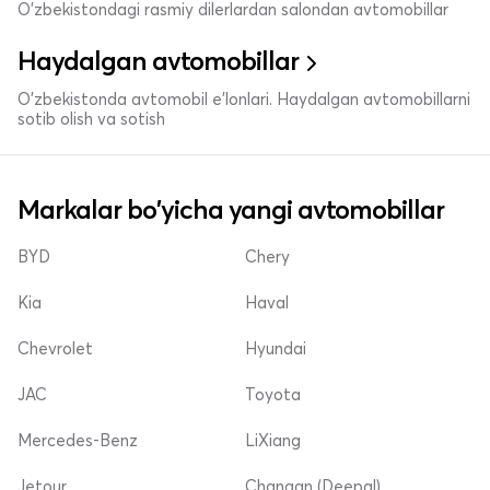
O'zbekistondagi rasmiy dilerlardan salondan avtomobillar
Haydalgan avtomobillar
O'zbekistonda avtomobil e’lonlari. Haydalgan avtomobillarni
sotib olish va sotish
Markalar bo'yicha yangi avtomobillar
BYD
Chery
Kia
Haval
Chevrolet
Hyundai
JAC
Toyota
Mercedes-Benz
LiXiang
Jetour
Changan (Deepal)