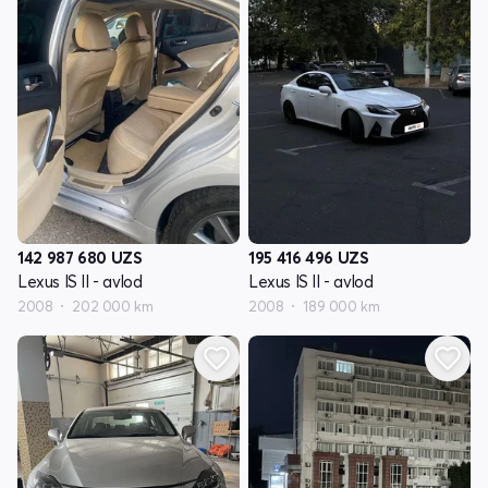
142 987 680
UZS
195 416 496
UZS
Lexus IS II - avlod
Lexus IS II - avlod
2008
202 000 km
2008
189 000 km