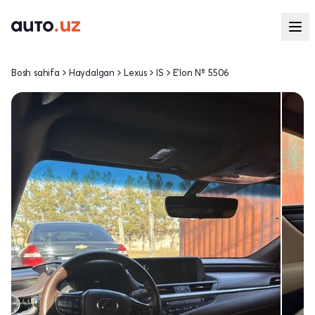
Bosh sahifa
Haydalgan
Lexus
IS
E'lon № 5506