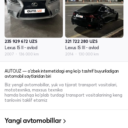
235 929 672
UZS
321 722 280
UZS
Lexus IS II - avlod
Lexus IS III - avlod
2007
136 000 km
2014
130 000 km
AUTO.UZ — o'zbek internetidagi eng ko'p tashrif buyuriladigan
avtomobil saytlaridan biri
Biz yengil avtomobillar, yuk va tijorat transport vositalari,
mototexnika, maxsus texnika
hamda boshqa ko'plab turdagi transport vositalarining keng
tanlovini taklif etamiz
Yangi avtomobillar