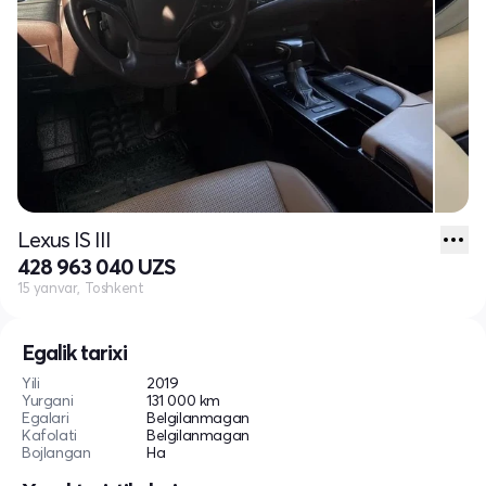
Lexus IS III
428 963 040 UZS
15 yanvar, Toshkent
Egalik tarixi
Yili
2019
Yurgani
131 000 km
Egalari
Belgilanmagan
Kafolati
Belgilanmagan
Bojlangan
Ha