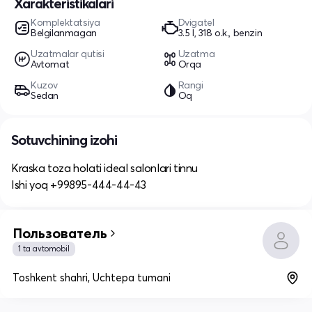
Xarakteristikalari
Komplektatsiya
Dvigatel
Belgilanmagan
3.5 l, 318 o.k., benzin
Uzatmalar qutisi
Uzatma
Avtomat
Orqa
Kuzov
Rangi
Sedan
Oq
Sotuvchining izohi
Kraska toza holati ideal salonlari tinnu
Ishi yoq +99895-444-44-43
Пользователь
1 ta avtomobil
Toshkent shahri, Uchtepa tumani