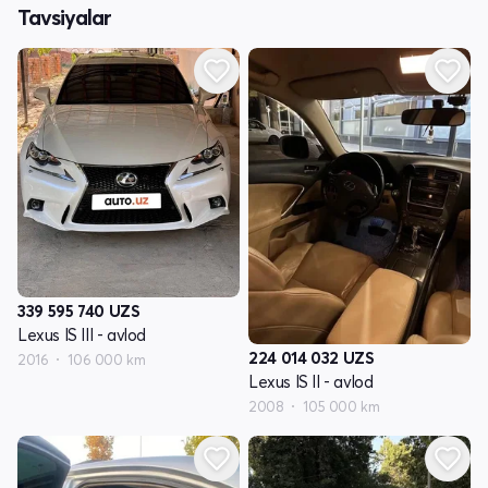
Tavsiyalar
339 595 740
UZS
Lexus IS III - avlod
224 014 032
UZS
2016
106 000 km
Lexus IS II - avlod
2008
105 000 km