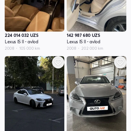
224 014 032
UZS
142 987 680
UZS
Lexus IS II - avlod
Lexus IS II - avlod
2008
105 000 km
2008
202 000 km