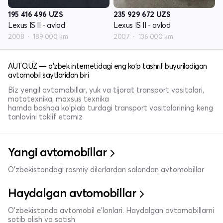
195 416 496
UZS
235 929 672
UZS
Lexus IS II - avlod
Lexus IS II - avlod
2008
189 000 km
2007
136 000 km
AUTO.UZ — o'zbek internetidagi eng ko'p tashrif buyuriladigan
avtomobil saytlaridan biri
Biz yengil avtomobillar, yuk va tijorat transport vositalari,
mototexnika, maxsus texnika
hamda boshqa ko'plab turdagi transport vositalarining keng
tanlovini taklif etamiz
Yangi avtomobillar
O'zbekistondagi rasmiy dilerlardan salondan avtomobillar
Haydalgan avtomobillar
O'zbekistonda avtomobil e’lonlari. Haydalgan avtomobillarni
sotib olish va sotish