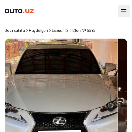
Bosh sahifa
Haydalgan
Lexus
IS
E'lon № 5595