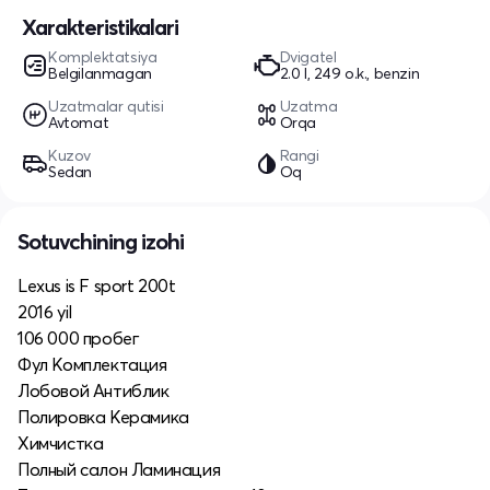
Xarakteristikalari
Komplektatsiya
Dvigatel
Belgilanmagan
2.0 l, 249 o.k., benzin
Uzatmalar qutisi
Uzatma
Avtomat
Orqa
Kuzov
Rangi
Sedan
Oq
Sotuvchining izohi
Lexus is F sport 200t
2016 yil
106 000 пробег
Фул Комплектация
Лобовой Антиблик
Полировка Керамика
Химчистка
Полный салон Ламинация