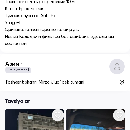
Тонировка есть разрешение 10 м
Капот Бронепленка
Туманка лупа от AutoBot
Stage-1
Оригинал алкантара потолок руль
Новый Колодки и фильтра без ошибок в идеальном
состоянии
Азим
1 ta avtomobil
Toshkent shahri, Mirzo Ulug`bek tumani
Tavsiyalar