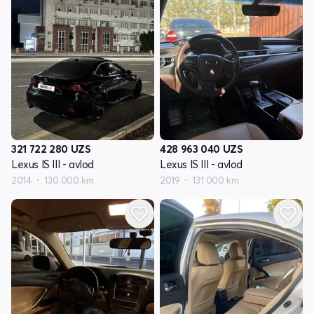
321 722 280
UZS
428 963 040
UZS
Lexus IS III - avlod
Lexus IS III - avlod
2014
130 000 km
2019
131 000 km