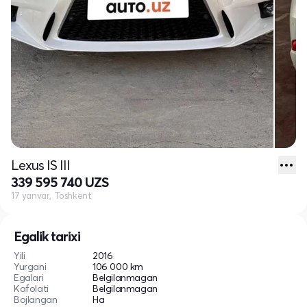
Lexus IS III
339 595 740 UZS
17 yanvar, Toshkent
Egalik tarixi
Yili
2016
Yurgani
106 000 km
Egalari
Belgilanmagan
Kafolati
Belgilanmagan
Bojlangan
Ha