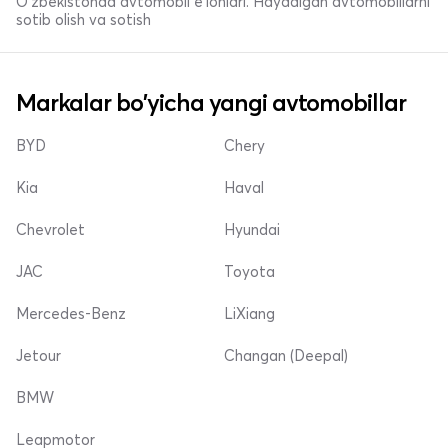
O'zbekistonda avtomobil e’lonlari. Haydalgan avtomobillarni
sotib olish va sotish
Markalar bo'yicha yangi avtomobillar
BYD
Chery
Kia
Haval
Chevrolet
Hyundai
JAC
Toyota
Mercedes-Benz
LiXiang
Jetour
Changan (Deepal)
BMW
Leapmotor