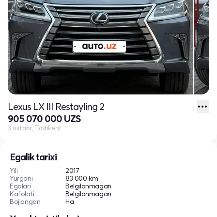
Lexus LX III Restayling 2
905 070 000 UZS
3 oktabr, Toshkent
Egalik tarixi
Yili
2017
Yurgani
83 000 km
Egalari
Belgilanmagan
Kafolati
Belgilanmagan
Bojlangan
Ha