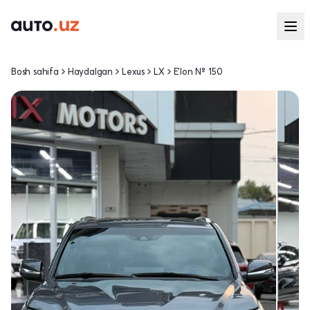
Bosh sahifa
Haydalgan
Lexus
LX
E'lon № 150