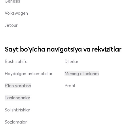
Genesis
Volkswagen
Jetour
Sayt bo'yicha navigatsiya va rekvizitlar
Bosh sahifa
Dilerlar
Haydalgan avtomobillar
Mening e'lonlarim
E'lon yaratish
Profil
Tanlanganlar
Solishtirishlar
Sozlamalar