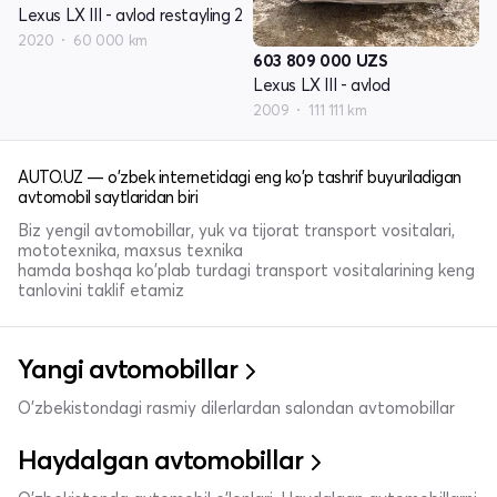
Lexus LX III - avlod restayling 2
2020
60 000 km
603 809 000
UZS
Lexus LX III - avlod
2009
111 111 km
AUTO.UZ — o'zbek internetidagi eng ko'p tashrif buyuriladigan
avtomobil saytlaridan biri
Biz yengil avtomobillar, yuk va tijorat transport vositalari,
mototexnika, maxsus texnika
hamda boshqa ko'plab turdagi transport vositalarining keng
tanlovini taklif etamiz
Yangi avtomobillar
O'zbekistondagi rasmiy dilerlardan salondan avtomobillar
Haydalgan avtomobillar