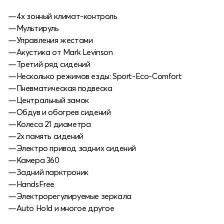
—4х зонный климат-контроль
—Мультируль
—Управления жестами
—Акустика от Mark Levinson
—Третий ряд сидений
—Несколько режимов езды: Sport-Eco-Comfort
—Пневматическая подвеска
—Центральный замок
—Обдув и обогрев сидений
—Колеса 21 диаметра
—2х память сидений
—Электро привод задних сидений
—Камера 360
—Задний парктроник
—HandsFree
—Электрорегулируемые зеркала
—Auto Hold и многое другое