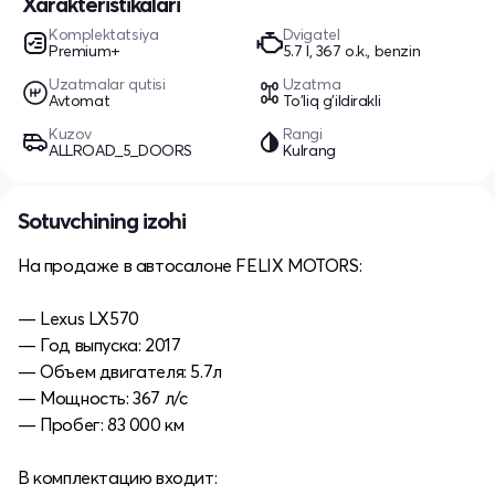
Xarakteristikalari
Komplektatsiya
Dvigatel
Premium+
5.7 l, 367 o.k., benzin
Uzatmalar qutisi
Uzatma
Avtomat
To'liq g'ildirakli
Kuzov
Rangi
ALLROAD_5_DOORS
Kulrang
Sotuvchining izohi
На продаже в автосалоне FELIX MOTORS:
— Lexus LX570
— Год выпуска: 2017
— Объем двигателя: 5.7л
— Мощность: 367 л/с
— Пробег: 83 000 км
В комплектацию входит: