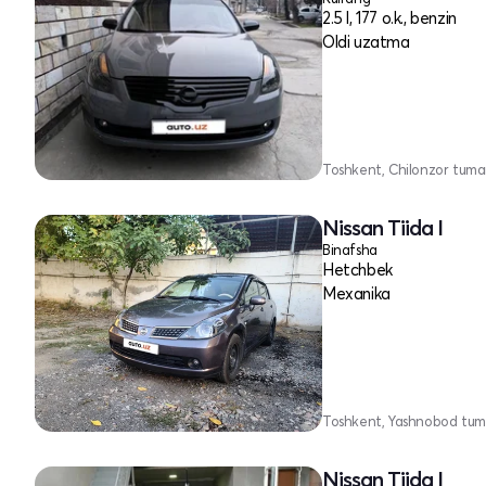
2.5 l, 177 o.k., benzin
Oldi uzatma
Toshkent, Chilonzor tuma
Nissan Tiida I
Binafsha
Hetchbek
Mexanika
Toshkent, Yashnobod tum
Nissan Tiida I