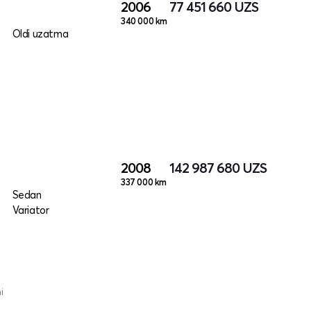
2006
77 451 660
UZS
340 000 km
Oldi uzatma
2008
142 987 680
UZS
337 000 km
Sedan
Variator
i