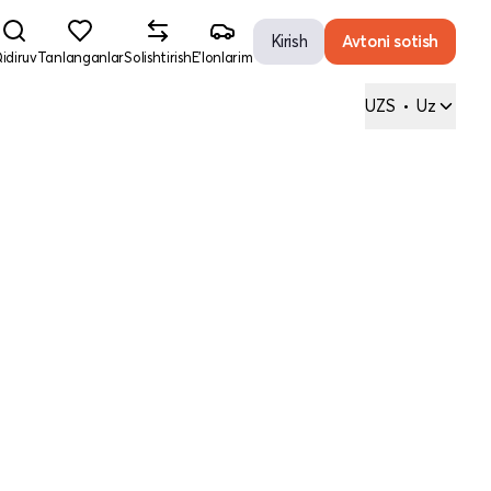
Kirish
Avtoni sotish
idiruv
Tanlanganlar
Solishtirish
E'lonlarim
UZS
•
Uz