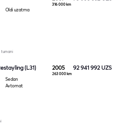
316 000 km
Oldi uzatma
 tumani
Restayling (L31)
2005
92 941 992
UZS
263 000 km
Sedan
Avtomat
i