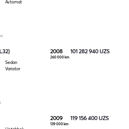
Avtomat
ni
L32)
2008
101 282 940
UZS
260 000 km
Sedan
Variator
i
2009
119 156 400
UZS
139 000 km