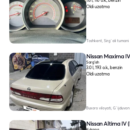
1.6 l, 110 o.k., benzin
Oldi uzatma
Toshkent, Sirg`ali tumani
Nissan Maxima IV
Sarg'ish
3.0 l, 193 o.k., benzin
Oldi uzatma
Buxoro viloyati, G`ijduvo
Nissan Altima IV (
Kulrang