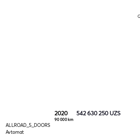
Q
2020
542 630 250
UZS
90 000 km
ALLROAD_5_DOORS
Avtomat