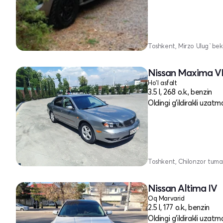
Toshkent, Mirzo Ulug`bek
Nissan Maxima V
Ho'l asfalt
3.5 l, 268 o.k., benzin
Oldingi g'ildirakli uzatm
Toshkent, Chilonzor tuma
Nissan Altima IV
Oq Marvarid
2.5 l, 177 o.k., benzin
Oldingi g'ildirakli uzatm