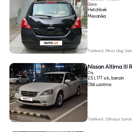
Qora
Hetchbek
Mexanika
Toshkent, Mirzo Ulug`bek
Nissan Altima III 
Oq
2.5 l, 177 o.k., benzin
Oldi uzatma
Toshkent, Olmazor tuman