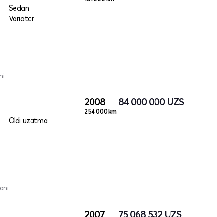
Sedan
Variator
ni
2008
84 000 000
UZS
254 000 km
Oldi uzatma
ani
2007
75 068 532
UZS