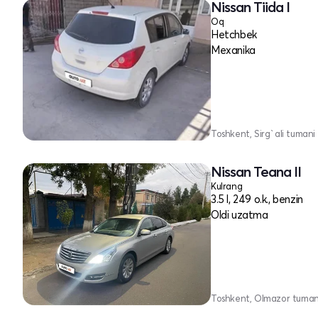
Nissan Tiida I
Oq
Hetchbek
Mexanika
Toshkent, Sirg`ali tumani
Nissan Teana II
Kulrang
3.5 l, 249 o.k., benzin
Oldi uzatma
Toshkent, Olmazor tuman