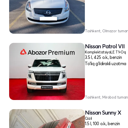
Toshkent, Olmazor tuman
Nissan Patrol VII
Komplektatsiya
LE T1
•
Oq
3.5 l, 425 o.k., benzin
To'liq g'ildirakli uzatma
Toshkent, Mirobod tuman
Nissan Sunny X
Qizil
1.5 l, 100 o.k., benzin