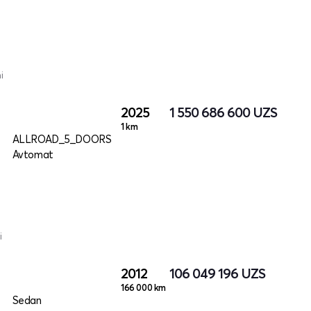
i
2025
1 550 686 600
UZS
1 km
ALLROAD_5_DOORS
Avtomat
i
2012
106 049 196
UZS
166 000 km
Sedan