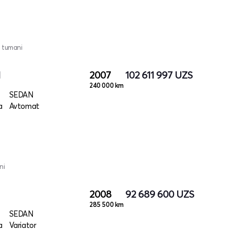
 tumani
I
2007
102 611 997
UZS
240 000 km
SEDAN
a
Avtomat
ni
2008
92 689 600
UZS
285 500 km
SEDAN
a
Variator