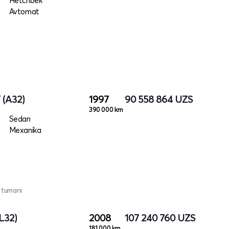
Hetchbek
Avtomat
 (A32)
1997
90 558 864
UZS
390 000 km
Sedan
Mexanika
n tumani
L32)
2008
107 240 760
UZS
181 000 km