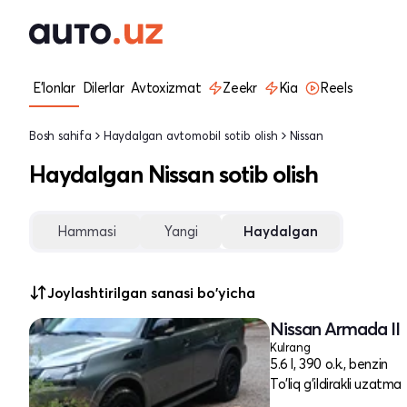
E'lonlar
Dilerlar
Avtoxizmat
Zeekr
Kia
Reels
Bosh sahifa
Haydalgan avtomobil sotib olish
Nissan
Haydalgan Nissan sotib olish
Hammasi
Yangi
Haydalgan
Joylashtirilgan sanasi bo'yicha
Nissan Armada II
Kulrang
5.6 l, 390 o.k., benzin
To'liq g'ildirakli uzatma