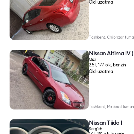
Oldi uzatma
Toshkent, Chilonzor tuma
Nissan Altima IV (
Qizil
2.5 l, 177 o.k., benzin
Oldi uzatma
Toshkent, Mirobod tuman
Nissan Tiida I
Sarg'ish