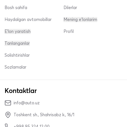
Bosh sahifa
Dilerlar
Haydalgan avtomobillar
Mening e'lonlarim
E'lon yaratish
Profil
Tanlanganlar
Solishtirishlar
Sozlamalar
Kontaktlar
info@auto.uz
Toshkent sh., Shahrisabz k., 16/1
+998 95 324 12 00