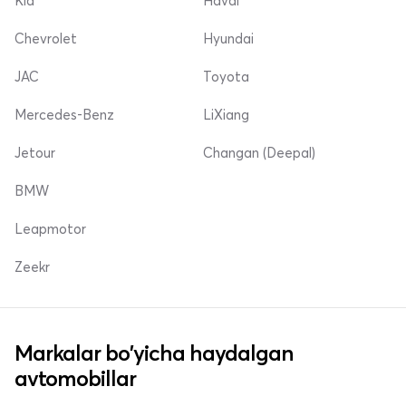
Kia
Haval
Chevrolet
Hyundai
JAC
Toyota
Mercedes-Benz
LiXiang
Jetour
Changan (Deepal)
BMW
Leapmotor
Zeekr
Markalar bo'yicha haydalgan
avtomobillar