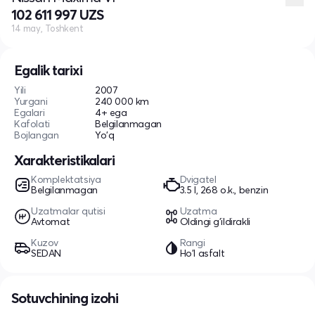
102 611 997 UZS
14 may, Toshkent
Egalik tarixi
Yili
2007
Yurgani
240 000 km
Egalari
4+ ega
Kafolati
Belgilanmagan
Bojlangan
Yo'q
Xarakteristikalari
Komplektatsiya
Dvigatel
Belgilanmagan
3.5 l, 268 o.k., benzin
Uzatmalar qutisi
Uzatma
Avtomat
Oldingi g'ildirakli
Kuzov
Rangi
SEDAN
Ho'l asfalt
Sotuvchining izohi