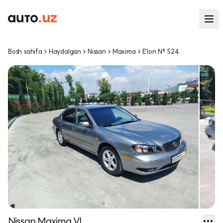
Bosh sahifa
Haydalgan
Nissan
Maxima
E'lon № 524
Nissan Maxima VI