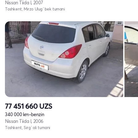
Nissan Tiida I, 2007
Toshkent, Mirzo Ulug`bek tumani
77 451 660
UZS
340 000 km
•
benzin
Nissan Tiida I, 2006
Toshkent, Sirg`ali tumani