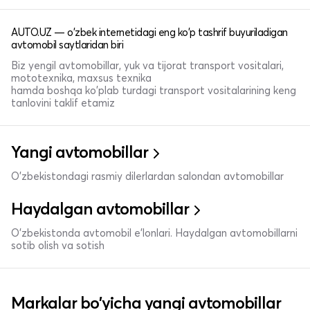
AUTO.UZ — o'zbek internetidagi eng ko'p tashrif buyuriladigan
avtomobil saytlaridan biri
Biz yengil avtomobillar, yuk va tijorat transport vositalari,
mototexnika, maxsus texnika
hamda boshqa ko'plab turdagi transport vositalarining keng
tanlovini taklif etamiz
Yangi avtomobillar
O'zbekistondagi rasmiy dilerlardan salondan avtomobillar
Haydalgan avtomobillar
O'zbekistonda avtomobil e’lonlari. Haydalgan avtomobillarni
sotib olish va sotish
Markalar bo'yicha yangi avtomobillar