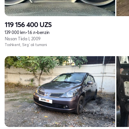
119 156 400
UZS
139 000 km
•
1.6 л
•
benzin
Nissan Tiida I, 2009
Toshkent, Sirg`ali tumani