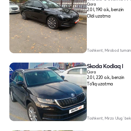
Qora
2.0 l, 190 o.k., benzin
Oldi uzatma
Toshkent, Mirobod tuman
Skoda Kodiaq I
Qora
2.0 l, 220 o.k., benzin
To'liq uzatma
Toshkent, Mirzo Ulug`bek