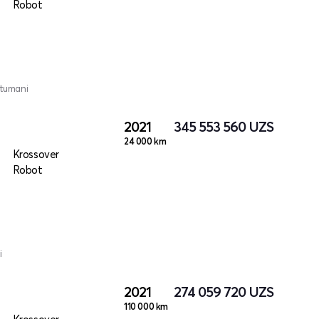
Robot
 tumani
2021
345 553 560
UZS
24 000 km
Krossover
Robot
i
2021
274 059 720
UZS
110 000 km