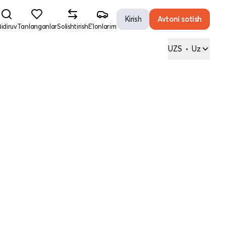
Kirish
Avtoni sotish
idiruv
Tanlanganlar
Solishtirish
E'lonlarim
UZS
•
Uz