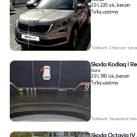
2.0 l, 220 o.k., benzin
To'liq uzatma
Toshkent, Chilonzor tuma
Skoda Kodiaq I Re
Qora
2.0 l, 180 o.k., benzin
To'liq uzatma
Toshkent, Yunusobod tum
Skoda Octavia IV