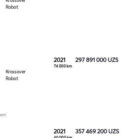
Krossover
Robot
2021
297 891 000
UZS
74 000 km
Krossover
Robot
mani
2021
357 469 200
UZS
40 000 km