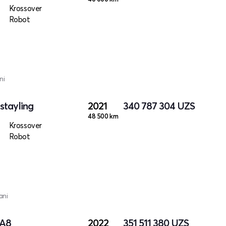
Krossover
Robot
ni
stayling
2021
340 787 304
UZS
48 500 km
Krossover
Robot
ani
 A8
2022
351 511 380
UZS