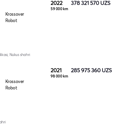
2022
378 321 570
UZS
59 000 km
Krossover
Robot
kasi, Nukus shahri
2021
285 975 360
UZS
98 000 km
Krossover
Robot
ahri