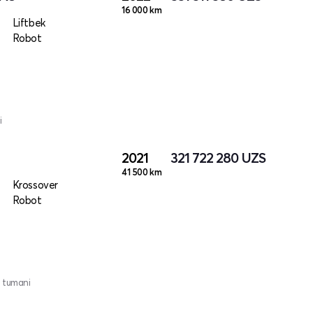
16 000 km
Liftbek
Robot
i
2021
321 722 280
UZS
41 500 km
Krossover
Robot
 tumani