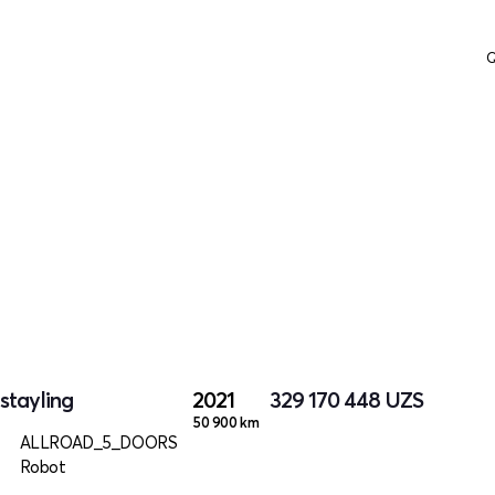
Q
stayling
2021
329 170 448
UZS
50 900 km
ALLROAD_5_DOORS
Robot