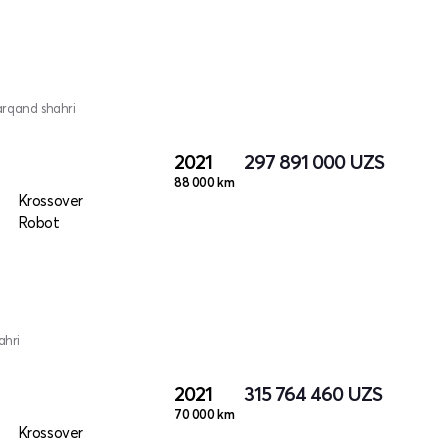
arqand shahri
2021
297 891 000
UZS
88 000 km
Krossover
Robot
ahri
2021
315 764 460
UZS
70 000 km
Krossover