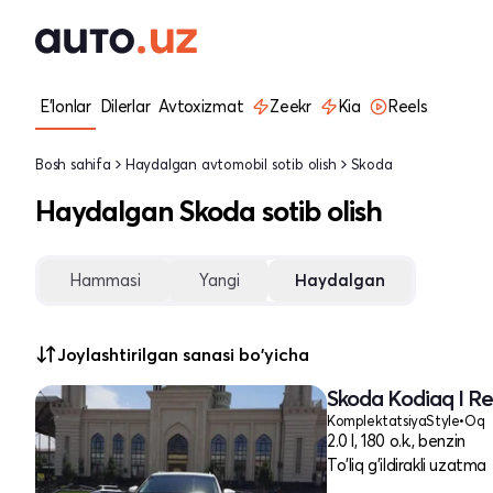
E'lonlar
Dilerlar
Avtoxizmat
Zeekr
Kia
Reels
Bosh sahifa
Haydalgan avtomobil sotib olish
Skoda
Haydalgan Skoda sotib olish
Hammasi
Yangi
Haydalgan
Joylashtirilgan sanasi bo'yicha
Skoda Kodiaq I Re
Komplektatsiya
Style
•
Oq
2.0 l, 180 o.k., benzin
To'liq g'ildirakli uzatma