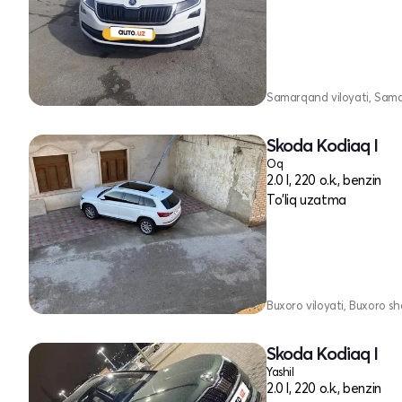
Samarqand viloyati, Sam
Skoda Kodiaq I
Oq
2.0 l, 220 o.k., benzin
To'liq uzatma
Buxoro viloyati, Buxoro sh
Skoda Kodiaq I
Yashil
2.0 l, 220 o.k., benzin