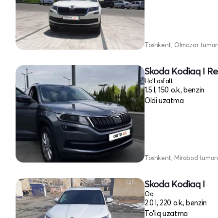
Toshkent, Olmazor tuman
Skoda Kodiaq I Re
Ho'l asfalt
1.5 l, 150 o.k., benzin
Oldi uzatma
Toshkent, Mirobod tuman
Skoda Kodiaq I
Oq
2.0 l, 220 o.k., benzin
To'liq uzatma