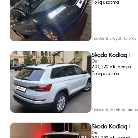
To'liq uzatma
Toshkent viloyati, Qibray
Skoda Kodiaq I
Oq
2.0 l, 220 o.k., benzin
To'liq uzatma
Toshkent, Mirobod tuman
Skoda Kodiaq I
Oq