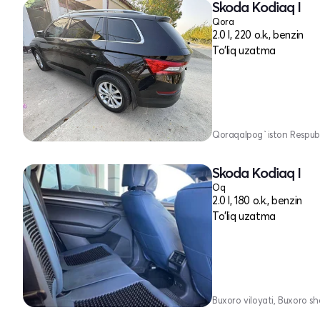
Skoda Kodiaq I
Qora
2.0 l, 220 o.k., benzin
To'liq uzatma
Qoraqalpog`iston Respubli
Skoda Kodiaq I
Oq
2.0 l, 180 o.k., benzin
To'liq uzatma
Buxoro viloyati, Buxoro sh