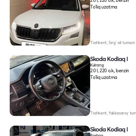
2.0 l, 220 o.k., benzin
To'liq uzatma
Toshkent, Sirg`ali tumani
Skoda Kodiaq I
Kulrang
2.0 l, 220 o.k., benzin
To'liq uzatma
Toshkent, Yakkasaroy tu
Skoda Kodiaq I
Boshqa