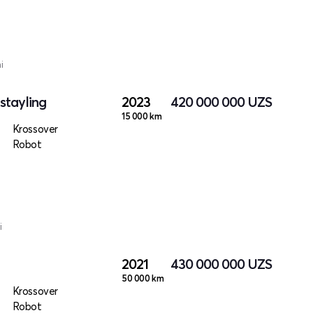
i
stayling
2023
420 000 000
UZS
15 000 km
Krossover
Robot
i
2021
430 000 000
UZS
50 000 km
Krossover
Robot